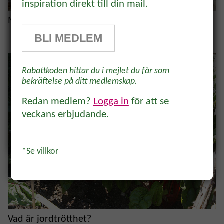
inspiration direkt till din mail.
Prenumerera på vårt odlingsbrev och
Mögel i jordpåsen - är det skadligt?
få 10% rabatt på ett köp* Tips,
BLI MEDLEM
odlingsråd och inspiration för alla
odlare och trädgårdsvänner, direkt i
Rabattkoden hittar du i mejlet du får som
inkorgen.
bekräftelse på ditt medlemskap.
Redan medlem?
Logga in
för att se
veckans erbjudande.
Ja, tack!
*Se villkor
Vad är jordtrötthet?