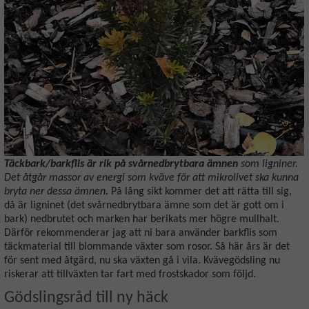
Täckbark/barkflis är rik på svårnedbrytbara ämnen
som ligniner.
Det åtgår massor av energi som kväve för att mikrolivet ska kunna
bryta ner dessa ämnen.
På lång sikt kommer det att rätta till sig,
då är ligninet (det svårnedbrytbara ämne som det är gott om i
bark) nedbrutet och marken har berikats mer högre mullhalt.
Därför rekommenderar jag att ni bara använder barkflis som
täckmaterial till blommande växter som rosor.
Så här års är det
för sent med åtgärd, nu ska växten gå i vila. Kvävegödsling nu
riskerar att tillväxten tar fart med frostskador som följd.
Gödslingsråd till ny häck