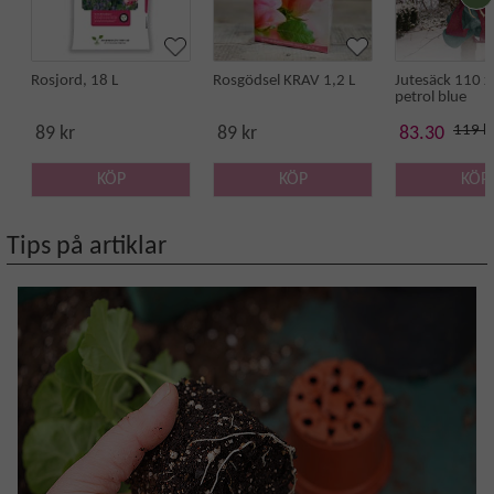
Rosjord, 18 L
Rosgödsel KRAV 1,2 L
Jutesäck 110 x
petrol blue
119 k
89 kr
89 kr
83.30
KÖP
KÖP
KÖP
Tips på artiklar