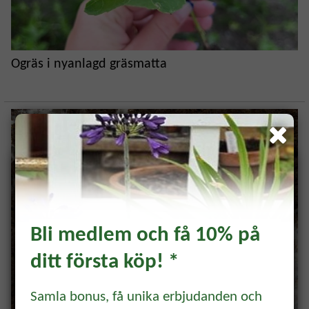
Ogräs i nyanlagd gräsmatta
Bli medlem och få 10% på
ditt första köp! *
Prenumerera och få 10%
rabatt!
Samla bonus, få unika erbjudanden och