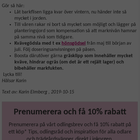
Gör så här:
Låt barkflisen ligga kvar över vintern, nu händer inte så
mycket i jorden.
Till våren rakar ni bort så mycket som möjligt och lägger på
planteringsjord som kompensation så att marknivån hamnar
på samma nivå som tidigare.
Kvävegödsla med t ex
hönsgödsel
från maj till början av
juli. Följ doseringsanvisningen på påsen.
Boosta därutöver gärna
gräsklipp som innehåller mycket
kväve, hindrar ogräs (om det är ett rejält lager) och
bibehåller markfukten.
Lycka till!
Hälsar Karin
Text av:
Karin Elmberg
,
2019-10-15
Prenumerera och få 10% rabatt
Prenumerera på vårt odlingsbrev och få 10% rabatt på
ett köp* Tips, odlingsråd och inspiration för alla odlare
och trädgårdsvänner, direkt i inkorgen.