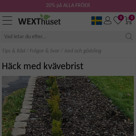
20% på ALLA FRÖER
0
0
Tips & Råd
/
Frågor & Svar
/
Jord och gödsling
Häck med kvävebrist