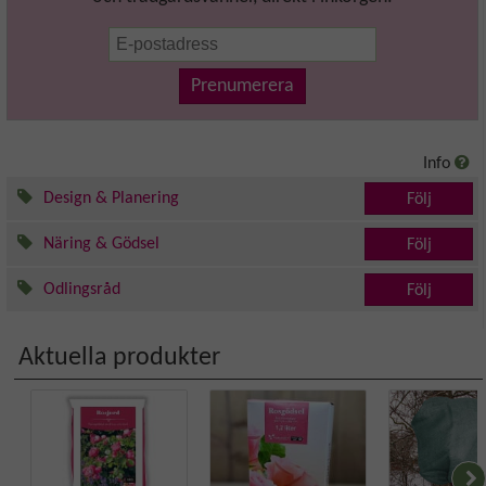
Prenumerera
Info
Design & Planering
Följ
Näring & Gödsel
Följ
Odlingsråd
Följ
Aktuella produkter