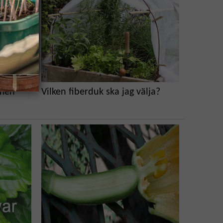
mmen
Vilken fiberduk ska jag välja?