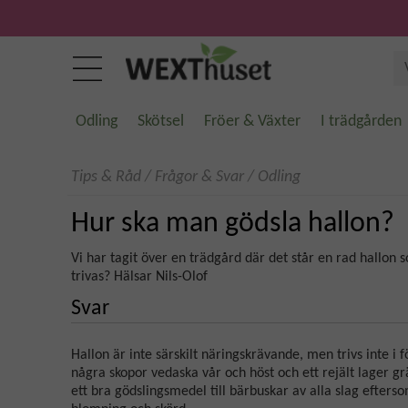
Odling
Skötsel
Fröer & Växter
I trädgården
Tips & Råd
/
Frågor & Svar
/
Odling
Hur ska man gödsla hallon?
Vi har tagit över en trädgård där det står en rad hallon s
trivas? Hälsar Nils-Olof
Svar
Hallon är inte särskilt näringskrävande, men trivs inte i
några skopor vedaska vår och höst och ett rejält lager
ett bra gödslingsmedel till bärbuskar av alla slag efters