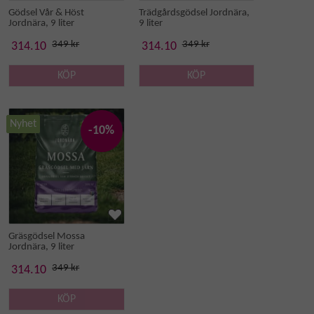
Gödsel Vår & Höst
Trädgårdsgödsel Jordnära,
Jordnära, 9 liter
9 liter
349 kr
349 kr
314.10
314.10
KÖP
KÖP
Nyhet
-10%
Gräsgödsel Mossa
Jordnära, 9 liter
349 kr
314.10
KÖP