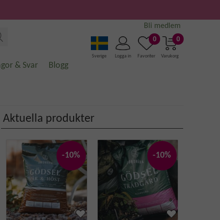
Bli medlem
0
0
Sverige
Logga in
Favoriter
Varukorg
ågor & Svar
Blogg
Aktuella produkter
-10%
-10%