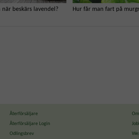
 när beskärs lavendel?
Hur får man fart på murg
Återförsäljare
Om 
Återförsäljare Login
Job
Odlingsbrev
Wex