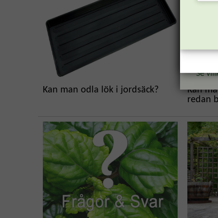
Rabattk
bekräft
Reda
vecka
*Se vill
Kan man odla lök i jordsäck?
Kan ma
redan b