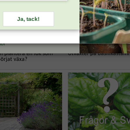
oden hittar du i mejlet du får som
else på ditt medlemskap.
n medlem?
Logga in
för att se
Ja, tack!
ns erbjudande.
kor
n plantera en lök som
Utväxter på basilikasta
örjat växa?