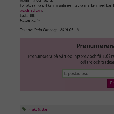
blomning och skörd.
För att sänka pH kan ni antingen täcka marken med barrkom
ogödslad torv
.
Lycka till!
Hälsar Karin
Text av:
Karin Elmberg
,
2018-05-18
Prenumerera
Prenumerera på vårt odlingsbrev och få 10% raba
odlare och trädgår
P
Frukt & Bär