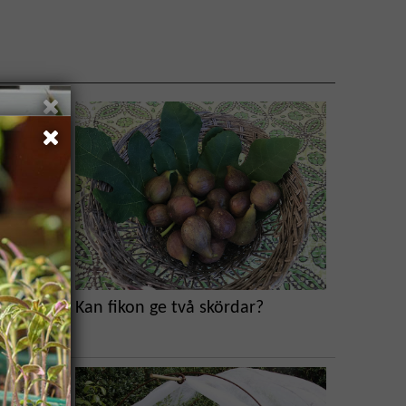
lad med
Kan fikon ge två skördar?