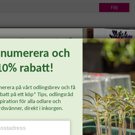
Följ
 medlem och få
enumerera och
 på ditt första
10% rabatt!
! *
erera på vårt odlingsbrev och få
a bonus, få unika
att på ett köp* Tips, odlingsråd
piration för alla odlare och
udanden och inspiration
 man bort ogräset
Guttation hos dahlia – b
lat?
vit beläggning
dsvänner, direkt i inkorgen.
t till din mail.
LI MEDLEM