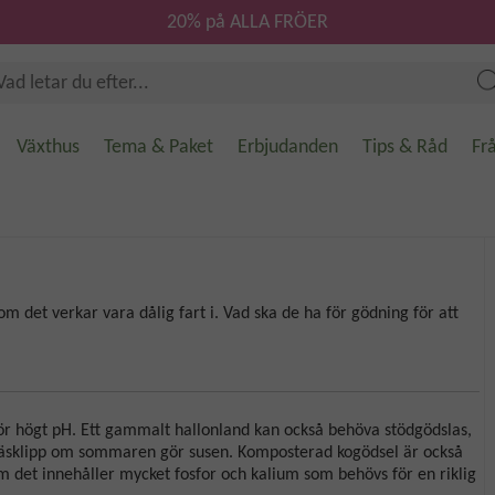
20% på ALLA FRÖER
Växthus
Tema & Paket
Erbjudanden
Tips & Råd
Fr
om det verkar vara dålig fart i. Vad ska de ha för gödning för att
 för högt pH. Ett gammalt hallonland kan också behöva stödgödslas,
 gräsklipp om sommaren gör susen. Komposterad kogödsel är också
om det innehåller mycket fosfor och kalium som behövs för en riklig