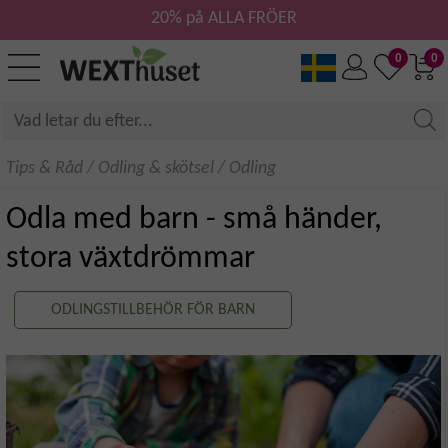
20% på ALLA FRÖER
0
0
Tips & Råd
/
Odling & skötsel
/
Odling
Odla med barn - små händer,
stora växtdrömmar
ODLINGSTILLBEHÖR FÖR BARN