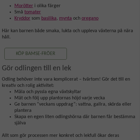
Morötter
i olika färger
Små
tomater
Kryddor
som
basilika
,
mynta
och
oregano
Här kan barnen både smaka, lukta och uppleva växterna på nära
håll.
KÖP BAMSE-FRÖER
Gör odlingen till en lek
Odling behöver inte vara komplicerat – tvärtom! Gör det till en
kreativ och rolig aktivitet:
Måla och pyssla egna växtskyltar
Mät och följ upp plantornas höjd varje vecka
Ge barnen ”veckans uppdrag”: vattna, gallra, skörda eller
plantera
Skapa en egen liten odlingshörna där barnen får bestämma
själva
Allt som gör processen mer konkret och lekfull ökar deras