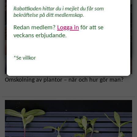
odlare och trädgårdsvänner, direkt i
Rabattkoden hittar du i mejlet du får som
inkorgen.
bekräftelse på ditt medlemskap.
Redan medlem?
Logga in
för att se
veckans erbjudande.
Ja, tack!
*Se villkor
Omskolning av plantor – när och hur gör man?