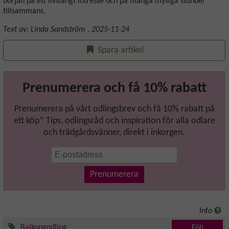
början på ett livslångt intresse och på många mysiga stunder
tillsammans.
Text av:
Linda Sandström
,
2025-11-24
Spara artikel
Prenumerera och få 10% rabatt
Prenumerera på vårt odlingsbrev och få 10% rabatt på
ett köp* Tips, odlingsråd och inspiration för alla odlare
och trädgårdsvänner, direkt i inkorgen.
Prenumerera
Info
Balkongodling
Följ