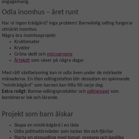
engagemang.
Odla inomhus – året runt
Har ni ingen trädgård? Inga problem! Barnvänlig odling fungerar
utmärkt inomhus.
Några bra inomhusprojekt:
Kruktomater
Kryddor
Gröna skott och
microgreens
Ärtskott
som växer på några dagar
Med rätt växtbelysning kan ni odla även under de mörkaste
månaderna. En liten odlingsstation blir dessutom en spännande
”miniträdgård” som barnen kan titta till varje dag.
Extra roligt:
Bamse-odlingsprodukter och
odlingsspel
som
kombinerar lek och lärande.
Projekt som barn älskar
Skapa en miniträdgård i en låda
Odla pollinatörsväxter som lockar bin och fjärilar
Starta en pizzaodling med tomat, oregano och basilika