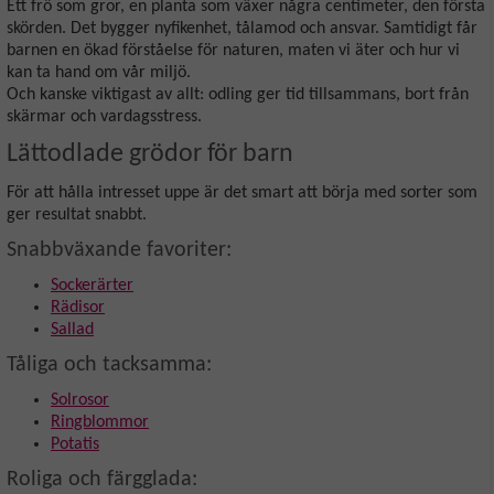
Ett frö som gror, en planta som växer några centimeter, den första
skörden. Det bygger nyfikenhet, tålamod och ansvar. Samtidigt får
barnen en ökad förståelse för naturen, maten vi äter och hur vi
kan ta hand om vår miljö.
Och kanske viktigast av allt: odling ger tid tillsammans, bort från
skärmar och vardagsstress.
Lättodlade grödor för barn
För att hålla intresset uppe är det smart att börja med sorter som
ger resultat snabbt.
Snabbväxande favoriter:
Sockerärter
Rädisor
Sallad
Tåliga och tacksamma:
Solrosor
Ringblommor
Potatis
Roliga och färgglada: