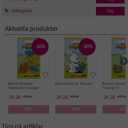
Odlingsråd
Följ
Aktuella produkter
-20%
-20%
Bamse Pumpa
Bamse Morot 'Rondo'
Bamse Somma
'Hokkaido Orange'
'Nantes 5'
49 kr
49 kr
49 kr
39.20
39.20
39.20
KÖP
KÖP
KÖP
Tips på artiklar