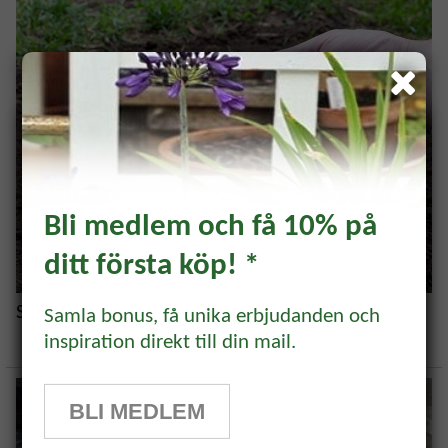
Bli medlem och få 10% på
ditt första köp! *
Prenumerera och få 10%
Såtips för gräsmatta – så lyckas du
rabatt!
Samla bonus, få unika erbjudanden och
inspiration direkt till din mail.
Prenumerera på vårt odlingsbrev och
få 10% rabatt på ett köp* Tips,
BLI MEDLEM
odlingsråd och inspiration för alla