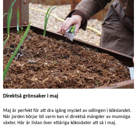
Klätterväxter
Krukväxter
Kryddväxter
Köksväxter
Lök- & knölväxter
Medelhavsväxter
Näring & Gödsel
Odlingsråd
Ohyra & Skadegörare
Orkidéer
Palettblad
Pelargoner
Perenner
Podd
Recept
Rosor
Skörd & Lagring
Snittblommor
Sommarblommor
Sticklingar
Tomater
Trädgårdsskötsel
Utekrukor
Vattning
Vinterodling
Växtarrangemang
Växtbelysning
Direktså grönsaker i maj
Växthus
Växtskötsel
Återanvändning
Övervintring
Maj är perfekt för att dra igång mycket av odlingen i kökslandet.
När jorden börjar bli varm kan vi direktså mängder av mumsiga
växter. Här är listan över ettåriga köksväxter att så i maj.