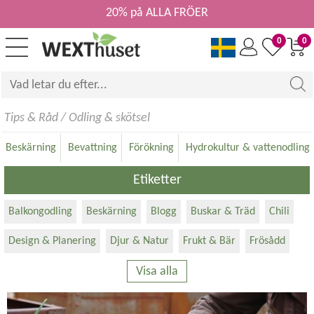
20% på ALLA FRÖER
0
0
Tips & Råd
/
Odling & skötsel
Beskärning
Bevattning
Förökning
Hydrokultur & vattenodling
Etiketter
Balkongodling
Beskärning
Blogg
Buskar & Träd
Chili
Design & Planering
Djur & Natur
Frukt & Bär
Frösådd
Visa alla
Förökning
Gräs
Grönsaker
Gör-det-själv
Hydrokultur
Hållbarhet & Miljö
Inomhusodling
Jord & Kompost