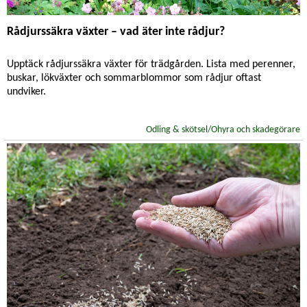
Rådjurssäkra växter – vad äter inte rådjur?
Upptäck rådjurssäkra växter för trädgården. Lista med perenner,
buskar, lökväxter och sommarblommor som rådjur oftast
undviker.
Odling & skötsel/Ohyra och skadegörare