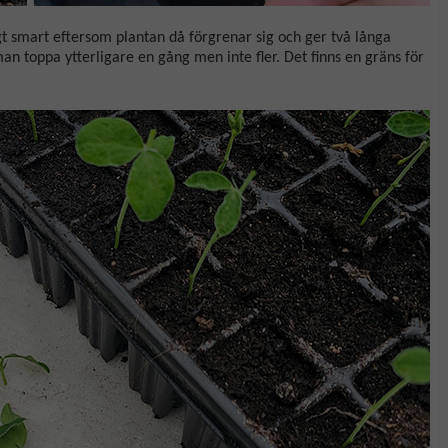
t smart eftersom plantan då förgrenar sig och ger två långa
n toppa ytterligare en gång men inte fler. Det finns en gräns för