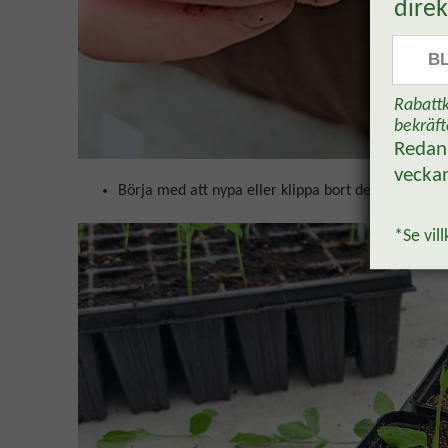
direk
B
Rabattk
bekräft
Reda
vecka
Börja med att nypa eller klippa bort de nedre blad
*Se vill