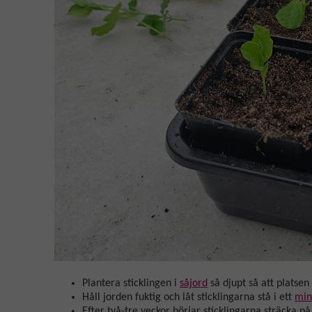
Plantera sticklingen i
såjord
så djupt så att platse
Håll jorden fuktig och låt sticklingarna stå i ett
min
Efter två-tre veckor börjar sticklingarna sträcka på 