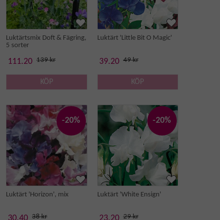
Luktärtsmix Doft & Fägring,
Luktärt 'Little Bit O Magic'
5 sorter
139 kr
49 kr
111.20
39.20
KÖP
KÖP
-20%
-20%
Luktärt 'Horizon', mix
Luktärt 'White Ensign'
38 kr
29 kr
30.40
23.20