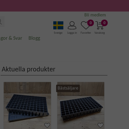
Bli medlem
0
0
Sverige
Logga in
Favoriter
Varukorg
ågor & Svar
Blogg
Aktuella produkter
Bästsäljare