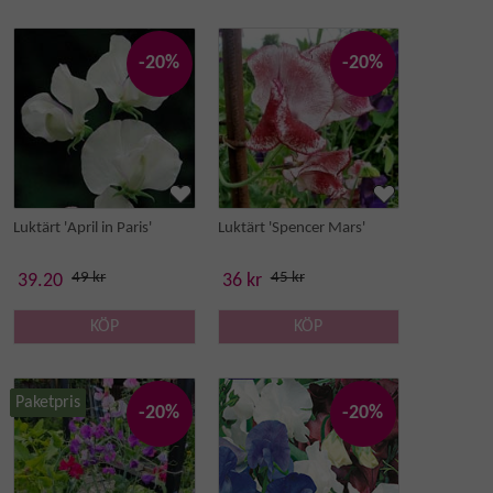
-20%
-20%
Luktärt 'April in Paris'
Luktärt 'Spencer Mars'
49 kr
45 kr
39.20
36 kr
KÖP
KÖP
Paketpris
-20%
-20%