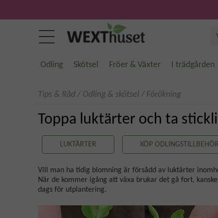
Odling
Skötsel
Fröer & Växter
I trädgården
Tips & Råd
/
Odling & skötsel
/
Förökning
Toppa luktärter och ta stickl
LUKTÄRTER
KÖP ODLINGSTILLBEHÖ
Vill man ha tidig blomning är försådd av luktärter ino
När de kommer igång att växa brukar det gå fort, kanske 
dags för utplantering.