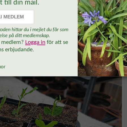
t till din mail.
LI MEDLEM
oden hittar du i mejlet du får som
else på ditt medlemskap.
n medlem?
Logga in
för att se
Ja, tack!
ns erbjudande.
en någon millimeter från stjälken
kor