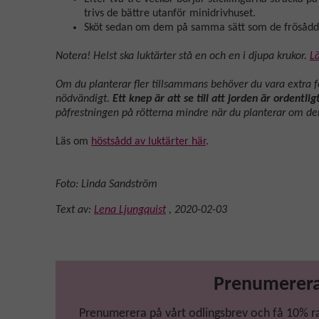
trivs de bättre utanför minidrivhuset.
Sköt sedan om dem på samma sätt som de frösådd
Notera! Helst ska luktärter stå en och en i djupa krukor.
Lä
Om du planterar fler tillsammans behöver du vara extra fö
nödvändigt.
Ett knep är att se till att jorden är ordent
påfrestningen på rötterna mindre när du planterar om dem
Läs om
höstsådd av luktärter här
.
Foto: Linda Sandström
Text av:
Lena Ljungquist
,
2020-02-03
Prenumerera
Prenumerera på vårt odlingsbrev och få 10% raba