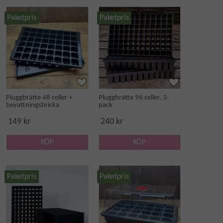
Paketpris
Paketpris
Pluggbrätte 48 celler +
Pluggbrätte 96 celler, 3-
bevattningsbricka
pack
149 kr
240 kr
KÖP
KÖP
Paketpris
Paketpris