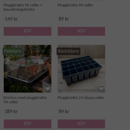
Pluggbrätte 96 celler +
Pluggbrätte 96 celler
bevattningsbricka
149 kr
89 kr
KÖP
KÖP
Paketpris
Bästsäljare
Drivhus med pluggbrätte
Pluggbrätte 24 djupa celler
96 celler
389 kr
89 kr
KÖP
KÖP