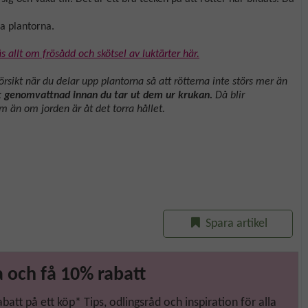
a plantorna.
s allt om frösådd och skötsel av luktärter här.
rsikt när du delar upp plantorna så att rötterna inte störs mer än
ligt genomvattnad innan du tar ut dem ur krukan.
Då blir
 än om jorden är åt det torra hållet.
Spara artikel
 och få 10% rabatt
tt på ett köp* Tips, odlingsråd och inspiration för alla