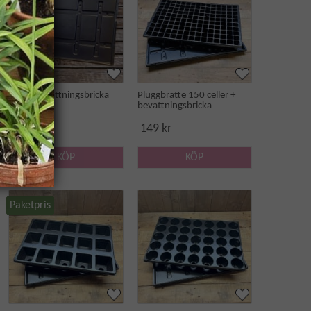
Underbevattningsbricka
Pluggbrätte 150 celler +
bevattningsbricka
69 kr
149 kr
KÖP
KÖP
Paketpris