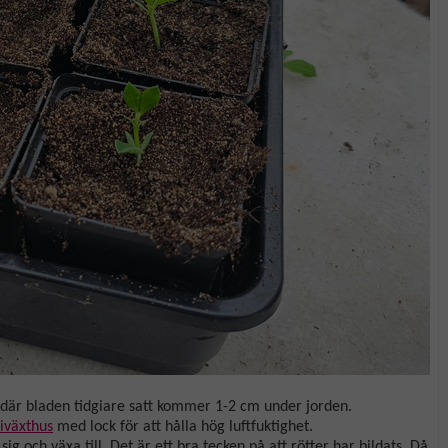
n där bladen tidgiare satt kommer 1-2 cm under jorden.
iväxthus
med lock för att hålla hög luftfuktighet.
sig och växa till. Det är ett bra tecken på att rötter har bildats. Då