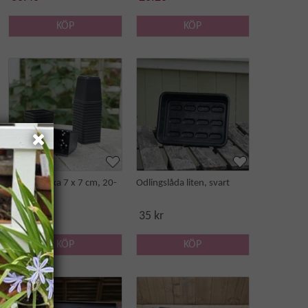
KÖP
KÖP
Perennkruka 7 x 7 cm, 20-
Odlingslåda liten, svart
pack
49 kr
35 kr
KÖP
KÖP