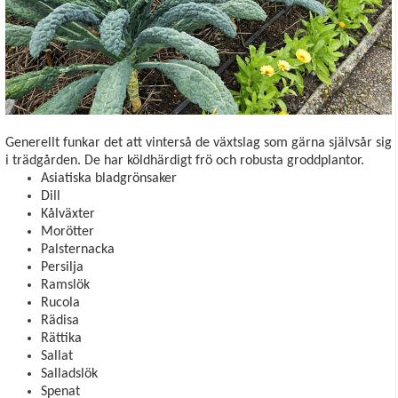
Generellt funkar det att vinterså de växtslag som gärna självsår sig
i trädgården. De har köldhärdigt frö och robusta groddplantor.
Asiatiska bladgrönsaker
Dill
Kålväxter
Morötter
Palsternacka
Persilja
Ramslök
Rucola
Rädisa
Rättika
Sallat
Salladslök
Spenat