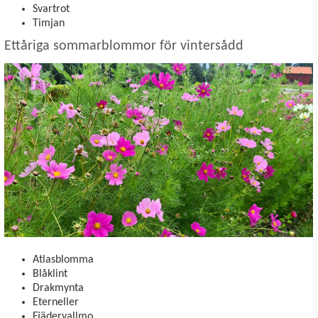
Svartrot
Timjan
Ettåriga sommarblommor för vintersådd
Atlasblomma
Blåklint
Drakmynta
Eterneller
Fjädervallmo