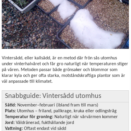
Vintersådd, eller kallsådd, är en metod där frön sås utomhus
under vinterhalvåret och får gro naturligt när temperaturen stiger
på våren. Metoden passar både grönsaker och blommor som
klarar kyla och ger ofta starka, motståndskraftiga plantor som är
väl anpassade till klimatet.
Snabbguide: Vintersådd utomhus
Såtid:
November–februari (ibland fram till mars)
Plats:
Utomhus – friland, pallkrage, kruka eller odlingstråg
Temperatur för groning:
Naturligt när vårvärmen kommer
Jord:
Väldränerad, fukthållande jord
Vattning:
Oftast endast vid sådd