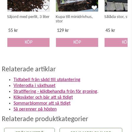
Såjord med perlit, 3 liter
Kupa till minidrivhus,
Sålåda stor, sva
stor
55 kr
129 kr
45 kr
KÖP
KÖP
KÖP
Relaterade artiklar
Tidtabell från sådd till utplantering
Vinterodla i växthuset
Stratifiering - köldbehandla frön för groning
.
Köksväxter och bär att så tidigt
Sommarblommor att så tidigt
Så perenner på hösten
Relaterade produktkategorier