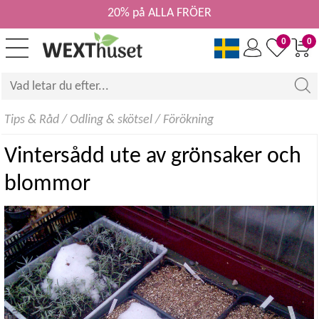
20% på ALLA FRÖER
0
0
Tips & Råd
/
Odling & skötsel
/
Förökning
Vintersådd ute av grönsaker och
blommor