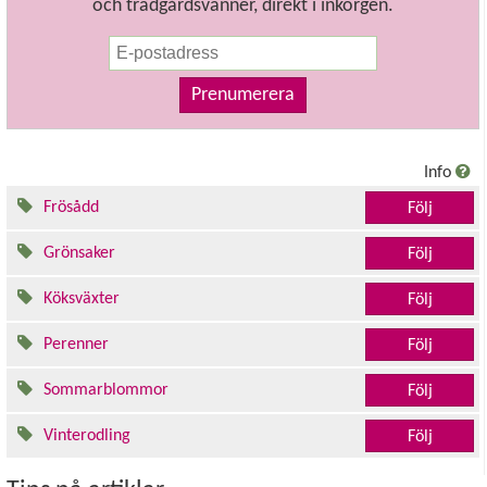
och trädgårdsvänner, direkt i inkorgen.
Prenumerera
Info
Frösådd
Följ
Grönsaker
Följ
Köksväxter
Följ
Perenner
Följ
Sommarblommor
Följ
Vinterodling
Följ