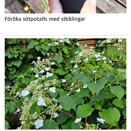
Föröka sötpotatis med sticklingar