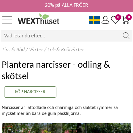
20% på ALLA FRÖER
0
0
Tips & Råd
/
Växter
/
Lök-& Knölväxter
Plantera narcisser - odling &
skötsel
KÖP NARCISSER
Narcisser är lättodlade och charmiga och släktet rymmer så
mycket mer än bara de gula påskliljorna.