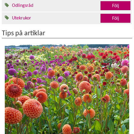
Odlingsråd
Följ
Utekrukor
Följ
Tips på artiklar