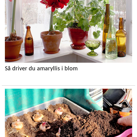
Så driver du amaryllis i blom