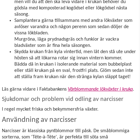
men vill du att den ska leva vidare i krukan behöver du
gödsla med komposterad kogödsel eller lökgödsel nästa
säsong.
Samplantera gärna tillsammans med andra lökväxter som
avlöser varandra och någon perenn som sedan döljer de
vissna lökbladen.
Murgröna, låga prydnadsgräs och funkior är vackra
bladväxter som är fina hela säsongen.
Skydda krukan från kyla vintertid, men låt den stå ute under
hösten så att lökarna rotar sig innan vintern kommer.
Bädda då in krukan i isolerande material som bubbelplast
eller ställ krukan på en sval, frostfri plats. Glöm sedan inte
att ställa fram krukan när den stränga kylan släppt taget!
Läs gärna vidare i Faktabankens
Vårblommande lökväxter i kruka
.
Sjukdomar och problem vid odling av narcisser
I regel mycket friska och bekymmersfria växter.
Användning av narcisser
Narcisser är klassiska pyntblommor till påsk. De småblommiga
sorterna, som 'Tête-à-Tête', är perfekta till söta små