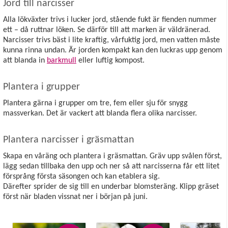
Jord till narcisser
Alla lökväxter trivs i lucker jord, stående fukt är fienden nummer
ett – då ruttnar löken. Se därför till att marken är väldränerad.
Narcisser trivs bäst i lite kraftig, vårfuktig jord, men vatten måste
kunna rinna undan. Är jorden kompakt kan den luckras upp genom
att blanda in
barkmull
eller luftig kompost.
Plantera i grupper
Plantera gärna i grupper om tre, fem eller sju för snygg
massverkan. Det är vackert att blanda flera olika narcisser.
Plantera narcisser i gräsmattan
Skapa en våräng och plantera i gräsmattan.
Gräv upp svålen först,
lägg sedan tillbaka den upp och ner så att narcisserna får ett litet
försprång första säsongen och kan etablera sig.
Därefter sprider de sig till en underbar blomsteräng. Klipp gräset
först när bladen vissnat ner i början på juni.