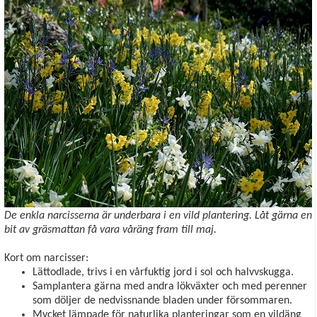
De enkla narcisserna är underbara i en vild plantering. Låt gärna en
bit av gräsmattan få vara våräng fram till maj.
Kort om narcisser:
Lättodlade, trivs i en vårfuktig jord i sol och halvvskugga.
Samplantera gärna med andra lökväxter och med perenner
som döljer de nedvissnande bladen under försommaren.
Mycket lämpade för naturlika planteringar som en vildäng