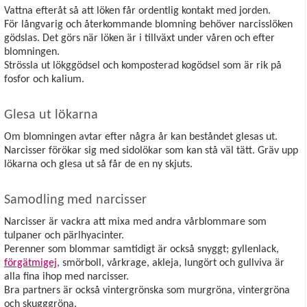
Vattna efteråt
så att löken får ordentlig kontakt med jorden.
För långvarig och återkommande blomning behöver narcisslöken
gödslas. Det görs när löken är i tillväxt under våren och efter
blomningen.
Strössla ut lökggödsel och komposterad kogödsel som är rik på
fosfor och kalium.
Glesa ut lökarna
Om blomningen avtar efter några år kan beståndet glesas ut.
Narcisser förökar sig med sidolökar som kan stå väl tätt. Gräv upp
lökarna och glesa ut så får de en ny skjuts.
Samodling med narcisser
Narcisser är vackra att mixa med andra vårblommare som
tulpaner och pärlhyacinter.
Perenner som blommar samtidigt är också snyggt; gyllenlack,
förgätmigej
, smörboll, vårkrage, akleja, lungört och gullviva är
alla fina ihop med narcisser.
Bra partners är också vintergrönska som murgröna, vintergröna
och skugggröna.