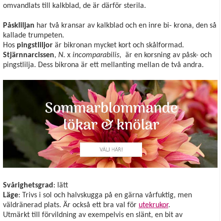
omvandlats till kalkblad, de är därför sterila.
Påskliljan
har två kransar av kalkblad och en inre bi- krona, den så
kallade trumpeten.
Hos
pingstliljor
är bikronan mycket kort och skålformad.
Stjärnnarcissen
,
N
. x
incomparabilis
, är en korsning av påsk- och
pingstlilja. Dess bikrona är ett mellanting mellan de två andra.
Svårighetsgrad
: lätt
Läge
: Trivs i sol och halvskugga på en gärna vårfuktig, men
väldränerad plats. Är också ett bra val för
utekrukor
.
Utmärkt till förvildning av exempelvis en slänt, en bit av