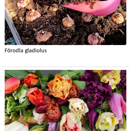
Förodla gladiolus