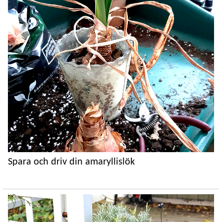
Spara och driv din amaryllislök