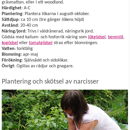
gräsmattan, eller i ett woodland.
Härdighet
: A-C
Plantering
: Plantera lökarna i augusti-oktober.
Sättdjup
: ca 10 cm (tre gånger lökens höjd)
Avstånd
: 20-40 cm
Näring/jord:
Trivs i väldränerad, näringsrik jord.
Gödsla med kalium- och fosforrik näring som
lökgödsel
,
benmjöl
,
kogödsel
eller
tomatgödsel
strax efter blomningen.
Vatten
: torktålig
Blomning:
apr-maj
Förökning
: Självsådd och sidolökar.
Övrigt
: Ogillas av rådjur och gnagare.
Plantering och skötsel av narcisser