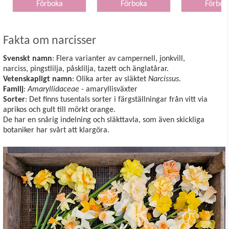
Förboka
Förboka
Förbok
Fakta om narcisser
Svenskt namn
: Flera varianter av campernell, jonkvill,
narciss, pingstlilja, påsklilja, tazett och änglatårar.
Vetenskapligt namn
: Olika arter av släktet
Narcissus.
Familj
:
Amaryllidaceae
- amaryllisväxter
Sorter
: Det finns tusentals sorter i färgställningar från vitt via
aprikos och gult till mörkt orange.
De har en snårig indelning och släkttavla, som även skickliga
botaniker har svårt att klargöra.