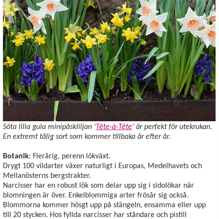
Söta lilla gula minipåskliljan '
Tête-à-Tête
' är perfekt för utekrukan.
En extremt tålig sort som kommer tillbaka år efter år.
Botanik
: Flerårig, perenn lökväxt.
Drygt 100 vildarter växer naturligt i Europas, Medelhavets och
Mellanösterns bergstrakter.
Narcisser har en robust lök som delar upp sig i sidolökar när
blomningen är över. Enkelblommiga arter frösår sig också.
Blommorna kommer hösgt upp på stängeln, ensamma eller upp
till 20 stycken. Hos fyllda narcisser har ståndare och pistill