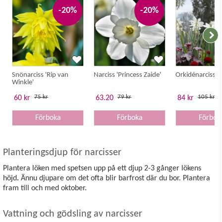
-20%
-20%
Snönarciss 'Rip van
Narciss 'Princess Zaide'
Orkidénarciss 'T
Winkle'
75 kr
79 kr
105 kr
60 kr
63.20
84 kr
Förboka
Förboka
Förbok
Planteringsdjup för narcisser
Plantera löken med spetsen upp på ett djup 2-3 gånger lökens
höjd
.
Ännu djupare om det ofta blir barfrost där du bor. Plantera
fram till och med oktober.
Vattning och gödsling av narcisser