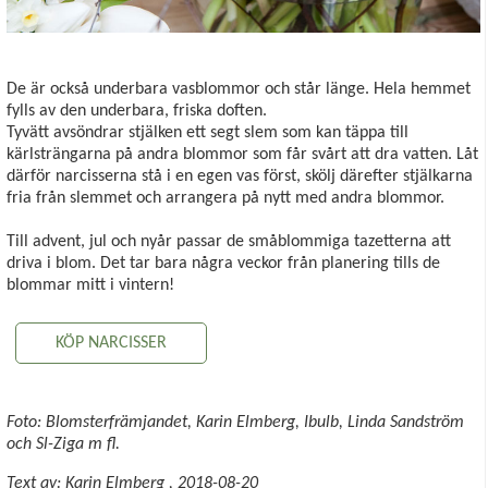
De är också underbara vasblommor och står länge. Hela hemmet
fylls av den underbara, friska doften.
Tyvätt avsöndrar stjälken ett segt slem som kan täppa till
kärlsträngarna på andra blommor som får svårt att dra vatten. Låt
därför narcisserna stå i en egen vas först, skölj därefter stjälkarna
fria från slemmet och arrangera på nytt med andra blommor.
Till advent, jul och nyår passar de småblommiga tazetterna att
driva i blom. Det tar bara några veckor från planering tills de
blommar mitt i vintern!
KÖP NARCISSER
Foto: Blomsterfrämjandet, Karin Elmberg, Ibulb, Linda Sandström
och Sl-Ziga m fl.
Text av:
Karin Elmberg
,
2018-08-20