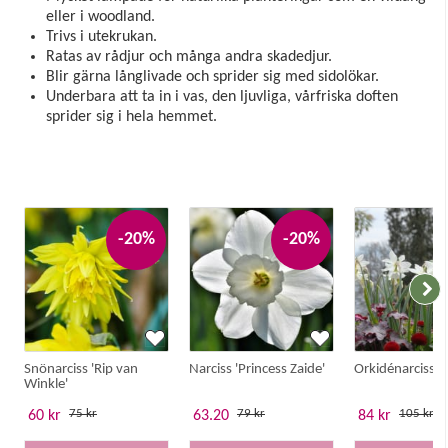
eller i woodland.
Trivs i utekrukan.
Ratas av rådjur och många andra skadedjur.
Blir gärna långlivade och sprider sig med sidolökar.
Underbara att ta in i vas, den ljuvliga, vårfriska doften
sprider sig i hela hemmet.
-20%
-20%
Snönarciss 'Rip van
Narciss 'Princess Zaide'
Orkidénarciss 'T
Winkle'
75 kr
79 kr
105 kr
60 kr
63.20
84 kr