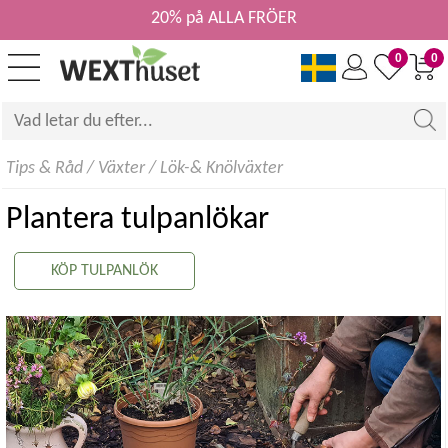
20% på ALLA FRÖER
0
0
Tips & Råd
/
Växter
/
Lök-& Knölväxter
Plantera tulpanlökar
KÖP TULPANLÖK