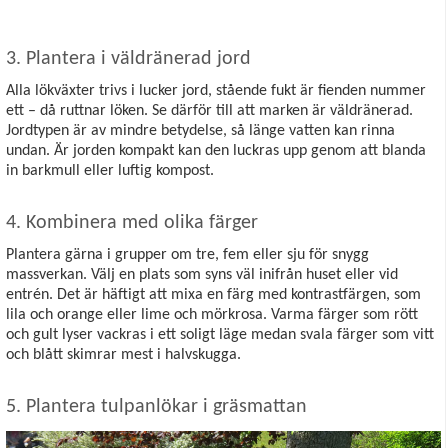
3. Plantera i väldränerad jord
Alla lökväxter trivs i lucker jord, stående fukt är fienden nummer
ett – då ruttnar löken. Se därför till att marken är väldränerad.
Jordtypen är av mindre betydelse, så länge vatten kan rinna
undan. Är jorden kompakt kan den luckras upp genom att blanda
in barkmull eller luftig kompost.
4. Kombinera med olika färger
Plantera gärna i grupper om tre, fem eller sju för snygg
massverkan. Välj en plats som syns väl inifrån huset eller vid
entrén. Det är häftigt att mixa en färg med kontrastfärgen, som
lila och orange eller lime och mörkrosa. Varma färger som rött
och gult lyser vackras i ett soligt läge medan svala färger som vitt
och blått skimrar mest i halvskugga.
5. Plantera tulpanlökar i gräsmattan