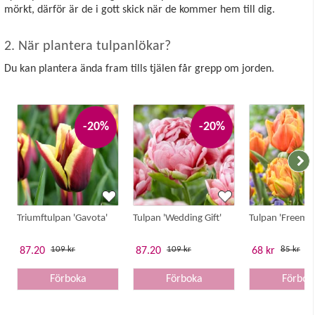
mörkt, därför är de i gott skick när de kommer hem till dig.
2. När plantera tulpanlökar?
Du kan plantera ända fram tills tjälen får grepp om jorden.
-20%
-20%
Triumftulpan 'Gavota'
Tulpan 'Wedding Gift'
Tulpan 'Freema
109 kr
109 kr
85 kr
87.20
87.20
68 kr
Förboka
Förboka
Förbok