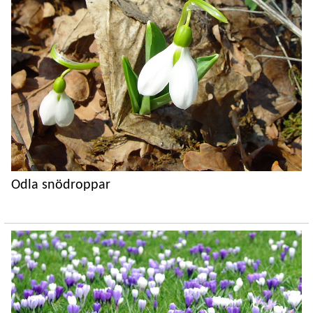
Odla snödroppar