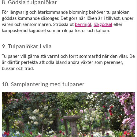
8. Gödsla tulpanlökar
För långvarig och återkommande blomning behöver tulpanlöken
gödslas kommande säsonger. Det görs när löken är i tillväxt, under
våren och sensommaren. Strössla ut
benmjöl
,
lökgödsel
eller
komposterad kogödsel som är rik på fosfor och kalium.
9. Tulpanlökar i vila
Tulpaner vill gärna stå varmt och torrt sommartid när den vilar. De
är därför perfekta att odla bland andra växter som perenner,
buskar och träd.
10. Samplantering med tulpaner