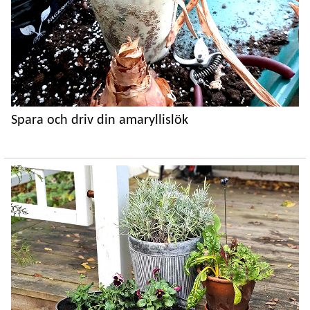
Spara och driv din amaryllislök