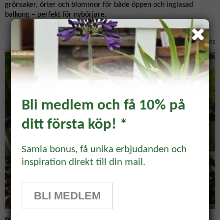
grönsaker, örter och blommor för både öppen och inglasad
balkong – perfekt för nybörjare.
Inspiration/Balkong & Uteplats
Bli medlem och få 10% på
ditt första köp! *
Prenumerera och få 10%
rabatt!
Samla bonus, få unika erbjudanden och
inspiration direkt till din mail.
Prenumerera på vårt odlingsbrev och
få 10% rabatt på ett köp* Tips,
BLI MEDLEM
odlingsråd och inspiration för alla
odlare och trädgårdsvänner, direkt i