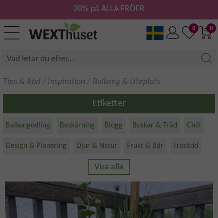
20% på ALLA FRÖER
0
0
Tips & Råd
/
Inspiration
/
Balkong & Uteplats
Etiketter
Balkongodling
Beskärning
Blogg
Buskar & Träd
Chili
Design & Planering
Djur & Natur
Frukt & Bär
Frösådd
Visa alla
Förökning
Gräs
Grönsaker
Gör-det-själv
Hydrokultur
Hållbarhet & Miljö
Inomhusodling
Jord & Kompost
Klätterväxter
Krukväxter
Kryddväxter
Köksväxter