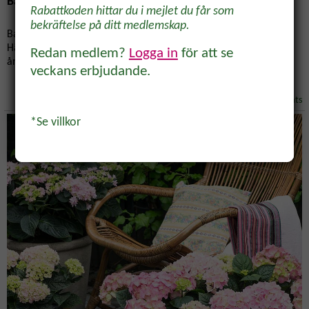
Bästa tipsen för odling och uteliv på balkongen
Rabattkoden hittar du i mejlet du får som
inkorgen.
bekräftelse på ditt medlemskap.
Balkongen är en oas, en mysig plats för odling och avkoppling.
Här är bästa tipsen för att skapa ett lättskött paradis i miniatyr -
Redan medlem?
Logga in
för att se
året om!
veckans erbjudande.
Inspiration/Balkong & Uteplats
Ja, tack!
*Se villkor