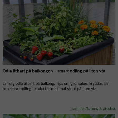
Lök- & knölväxter
Medelhavsväxter
Näring & Gödsel
Odlingsråd
Ohyra & Skadegörare
Orkidéer
Palettblad
Pelargoner
Perenner
Podd
Recept
Rosor
Skörd & Lagring
Snittblommor
Sommarblommor
Sticklingar
Tomater
Trädgårdsskötsel
Utekrukor
Vattning
Vinterodling
Växtarrangemang
Växtbelysning
Odla ätbart på balkongen – smart odling på liten yta
Växthus
Växtskötsel
Återanvändning
Övervintring
Lär dig odla ätbart på balkong. Tips om grönsaker, kryddor, bär
och smart odling i kruka för maximal skörd på liten yta.
Inspiration/Balkong & Uteplats