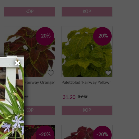
KÖP
KÖP
-20%
-20%
Palettblad 'Fairway Orange'
Palettblad 'Fairway Yellow'
55 kr
39 kr
44 kr
31.20
KÖP
KÖP
-20%
-20%