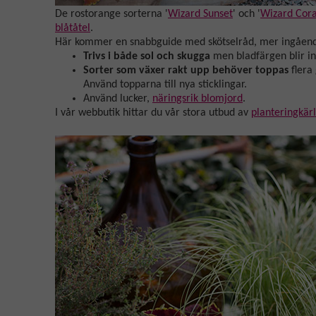
De rostorange sorterna '
Wizard Sunset
' och '
Wizard Cora
blåtåtel
.
Här kommer en snabbguide med skötselråd, mer ingående
Trivs i både sol och skugga
men bladfärgen blir int
Sorter som växer rakt upp behöver toppas
flera
Använd topparna till nya sticklingar.
Använd lucker,
näringsrik blomjord
.
I vår webbutik hittar du vår stora utbud av
planteringkärl