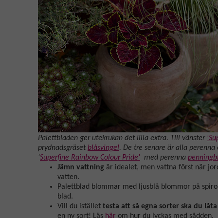
Palettbladen ger utekrukan det lilla extra. Till vänster
'Su
prydnadsgräset
blåsvingel
. De tre senare är alla perenna 
'
Superfine Rainbow Colour Pride'
med perenna
penningb
Jämn vattning
är idealet, men vattna först när jo
vatten.
Palettblad blommar med ljusblå blommor på spiro
blad.
Vill du istället
testa att så egna sorter ska du låt
en ny sort! Läs
här
om hur du lyckas med sådden.