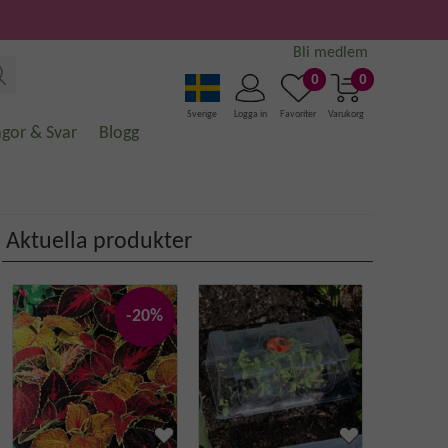
Bli medlem
0
0
Sverige
Logga in
Favoriter
Varukorg
ågor & Svar
Blogg
Aktuella produkter
-20%