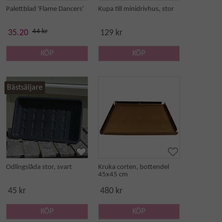
Palettblad 'Flame Dancers'
Kupa till minidrivhus, stor
44 kr
35.20
129 kr
KÖP
KÖP
Bästsäljare
Odlingslåda stor, svart
Kruka corten, bottendel
45x45 cm
45 kr
480 kr
KÖP
KÖP