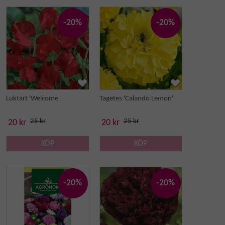
-20%
-20%
Luktärt 'Welcome'
Tagetes 'Calando Lemon'
25 kr
25 kr
20 kr
20 kr
KÖP
KÖP
-20%
-20%