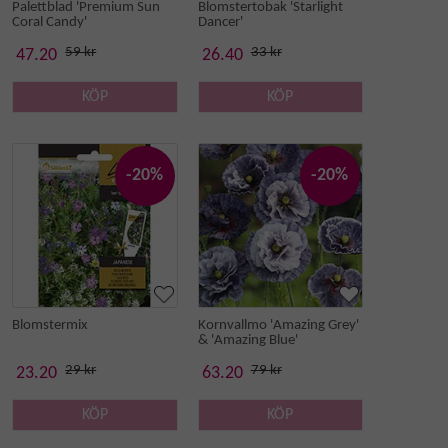
Palettblad 'Premium Sun
Blomstertobak 'Starlight
Coral Candy'
Dancer'
59 kr
33 kr
47.20
26.40
KÖP
KÖP
-20%
-20%
Blomstermix
Kornvallmo 'Amazing Grey'
& 'Amazing Blue'
29 kr
79 kr
23.20
63.20
KÖP
KÖP