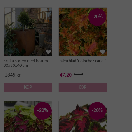
-20%
Kruka corten med botten
Palettblad 'Colocha Scarlet'
30x30x40 cm
59 kr
1845 kr
47.20
KÖP
KÖP
-20%
-20%