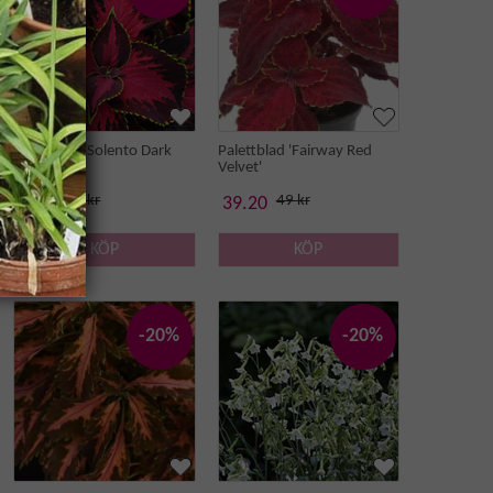
Palettblad 'Solento Dark
Palettblad 'Fairway Red
Cherry'
Velvet'
45 kr
49 kr
36 kr
39.20
KÖP
KÖP
-20%
-20%