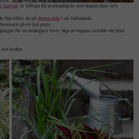
l Sunrise'
är häftiga till prydnadsgräs som kopparstarr och
 tips hittar du på
denna sida
i vår faktabank.
ensivare på en ljus plats.
 gånger för en buskigare form. Nyp av toppen ovanför ett blad.
och krukor.