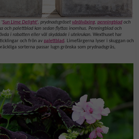
 '
Sun Lime Delight',
prydnadsgräset
vårälväxing
,
penningblad
och
anka och palettblad kan sedan flyttas inomhus. Penningblad och
vda i rabatten eller väl skyddade i utekrukan.
Wexthuset har
sticklingar och frön av
palettblad
. Limefärgerna lyser i skuggan och
präckliga sorterna passar lugn grönska som prydnadsgräs,