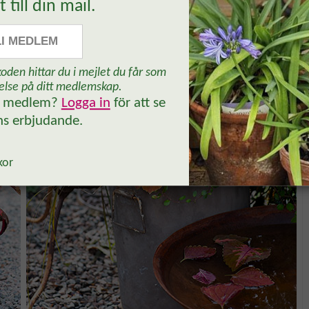
t till din mail.
LI MEDLEM
oden hittar du i mejlet du får som
else på ditt medlemskap.
n medlem?
Logga in
för att se
Ja, tack!
ns erbjudande.
kor