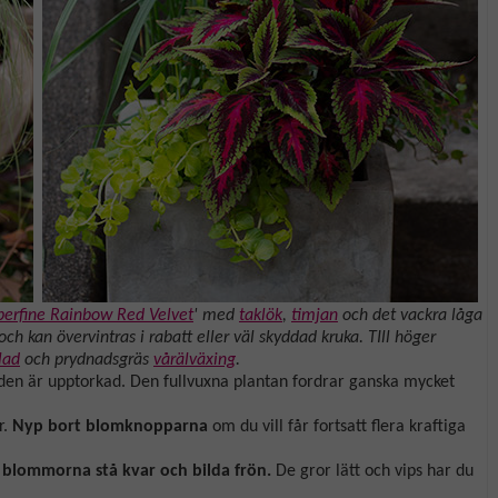
perfine Rainbow Red Velvet
' med
taklök
,
timjan
och det vackra låga
och kan övervintras i rabatt eller väl skyddad kruka. TIll höger
lad
och prydnadsgräs
vårälväxing
.
rden är upptorkad. Den fullvuxna plantan fordrar ganska mycket
r.
Nyp bort blomknopparna
om du vill får fortsatt flera kraftiga
a blommorna stå kvar och bilda frön.
De gror lätt och vips har du