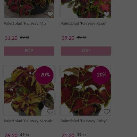
Palettblad 'Fairway Mix'
Palettblad 'Fairway Rose'
39 kr
49 kr
31.20
39.20
KÖP
KÖP
-20%
-20%
Palettblad 'Fairway Mosaic'
Palettblad 'Fairway Ruby'
49 kr
39 kr
39.20
31.20