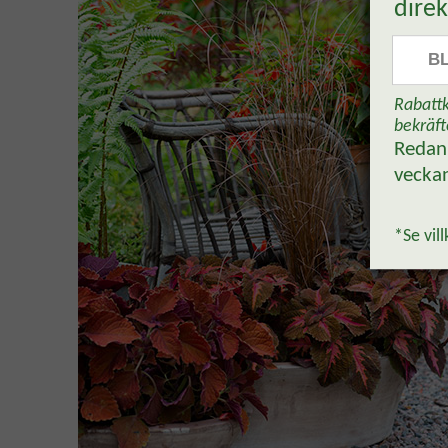
direk
B
Rabattk
bekräft
Reda
vecka
*Se vill