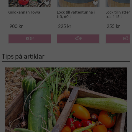
Guldkannan Towa
Lock till vattentunna i
Lock till vatten
trä, 60 L
trä, 115 L
900 kr
225 kr
255 kr
KÖP
KÖP
KÖP
Tips på artiklar