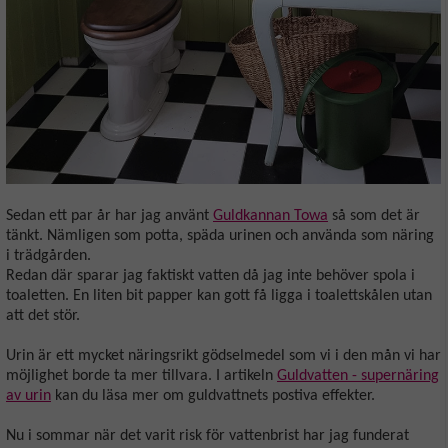
Sedan ett par år har jag använt
Guldkannan Towa
så som det är
tänkt. Nämligen som potta, späda urinen och använda som näring
i trädgården.
Redan där sparar jag faktiskt vatten då jag inte behöver spola i
toaletten. En liten bit papper kan gott få ligga i toalettskålen utan
att det stör.
Urin är ett mycket näringsrikt gödselmedel som vi i den mån vi har
möjlighet borde ta mer tillvara. I artikeln
Guldvatten - supernäring
av urin
kan du läsa mer om guldvattnets postiva effekter.
Nu i sommar när det varit risk för vattenbrist har jag funderat