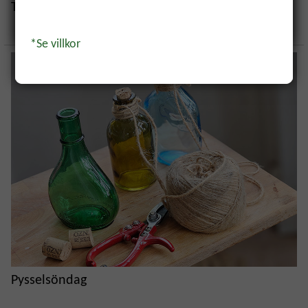
Tips för naturlig trädgård med självsådder
Ja, tack!
*Se villkor
Pysselsöndag