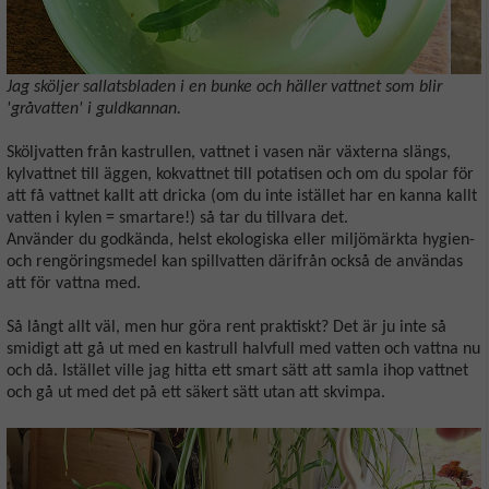
Jag sköljer sallatsbladen i en bunke och häller vattnet som blir
'gråvatten' i guldkannan.
Sköljvatten från kastrullen, vattnet i vasen när växterna slängs,
kylvattnet till äggen, kokvattnet till potatisen och om du spolar för
att få vattnet kallt att dricka (om du inte istället har en kanna kallt
vatten i kylen = smartare!) så tar du tillvara det.
Använder du godkända, helst ekologiska eller miljömärkta hygien-
och rengöringsmedel kan spillvatten därifrån också de användas
att för vattna med.
Så långt allt väl, men hur göra rent praktiskt? Det är ju inte så
smidigt att gå ut med en kastrull halvfull med vatten och vattna nu
och då. Istället ville jag hitta ett smart sätt att samla ihop vattnet
och gå ut med det på ett säkert sätt utan att skvimpa.