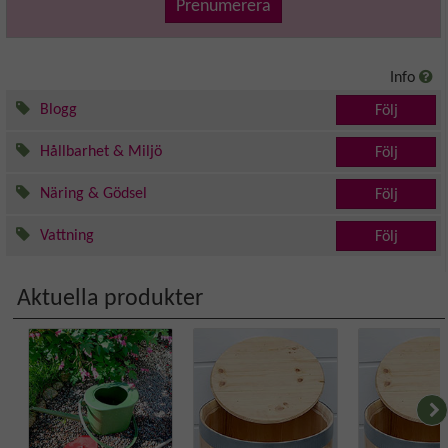
Prenumerera
Info
Blogg
Följ
Hållbarhet & Miljö
Följ
Näring & Gödsel
Följ
Vattning
Följ
Aktuella produkter