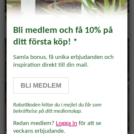
Skapa din egen trädgårdsjournal
Bli medlem och få 10% på
ditt första köp! *
Prenumerera och få 10%
rabatt!
Samla bonus, få unika erbjudanden och
inspiration direkt till din mail.
Prenumerera på vårt odlingsbrev och
få 10% rabatt på ett köp* Tips,
BLI MEDLEM
odlingsråd och inspiration för alla
odlare och trädgårdsvänner, direkt i
Rabattkoden hittar du i mejlet du får som
inkorgen.
bekräftelse på ditt medlemskap.
Redan medlem?
Logga in
för att se
veckans erbjudande.