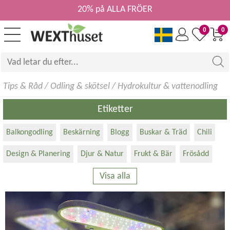
20% på ALLA FRÖER
0
0
Tips & Råd
/
Odling & skötsel
/
Hydrokultur & vattenodling
Etiketter
Balkongodling
Beskärning
Blogg
Buskar & Träd
Chili
Design & Planering
Djur & Natur
Frukt & Bär
Frösådd
Visa alla
Förökning
Gräs
Grönsaker
Gör-det-själv
Hydrokultur
Hållbarhet & Miljö
Inomhusodling
Jord & Kompost
Klätterväxter
Krukväxter
Kryddväxter
Köksväxter