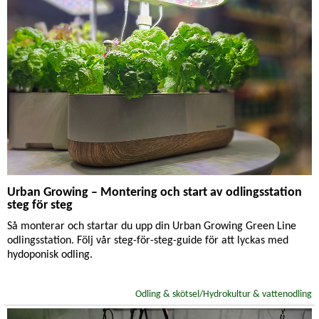
Lök- & knölväxter
Medelhavsväxter
Näring & Gödsel
Odlingsråd
Ohyra & Skadegörare
Orkidéer
Palettblad
Pelargoner
Perenner
Podd
Recept
Rosor
Skörd & Lagring
Snittblommor
Sommarblommor
Sticklingar
Tomater
Trädgårdsskötsel
Utekrukor
Vattning
Vinterodling
Växtarrangemang
Växtbelysning
Urban Growing – Montering och start av odlingsstation
Växthus
Växtskötsel
Återanvändning
Övervintring
steg för steg
Så monterar och startar du upp din Urban Growing Green Line
odlingsstation. Följ vår steg-för-steg-guide för att lyckas med
hydoponisk odling.
Odling & skötsel/Hydrokultur & vattenodling