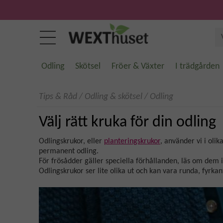
Odling
Skötsel
Fröer & Växter
I trädgården
Tips & Råd
/
Odling & skötsel
/
Odling
Välj rätt kruka för din odling
Odlingskrukor, eller
planteringskrukor
, använder vi i oli
permanent odling.
För frösådder gäller speciella förhållanden, läs om dem
Odlingskrukor ser lite olika ut och kan vara runda, fyrka