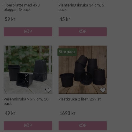
Fiberbrätte med 4x3
Planteringskruka 14 cm, 5-
pluggar, 3-pack
pack
59 kr
45 kr
KÖP
KÖP
Storpack
Perennkruka 9 x 9 cm, 10-
Plastkruka 2 liter, 259 st
pack
49 kr
1698 kr
KÖP
KÖP