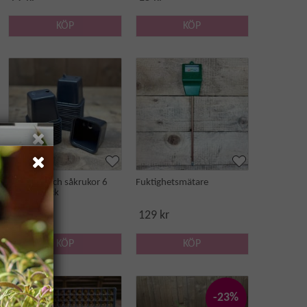
KÖP
KÖP
Stickling- och såkrukor 6
Fuktighetsmätare
cm, 30-pack
33 kr
129 kr
KÖP
KÖP
Paketpris
-23%