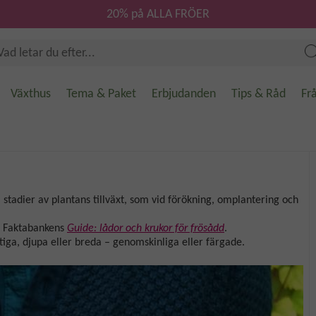
20% på ALLA FRÖER
Växthus
Tema & Paket
Erbjudanden
Tips & Råd
Fr
ka stadier av plantans tillväxt, som vid förökning, omplantering och
 i Faktabankens
Guide: lådor och krukor för frösådd
.
ntiga, djupa eller breda – genomskinliga eller färgade.