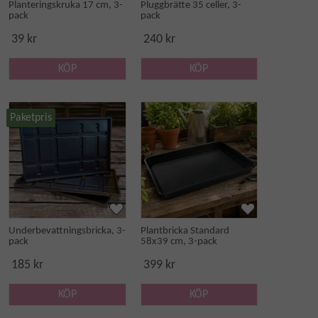
Planteringskruka 17 cm, 3-
Pluggbrätte 35 celler, 3-
pack
pack
39 kr
240 kr
KÖP
KÖP
Paketpris
Underbevattningsbricka, 3-
Plantbricka Standard
pack
58x39 cm, 3-pack
185 kr
399 kr
KÖP
KÖP