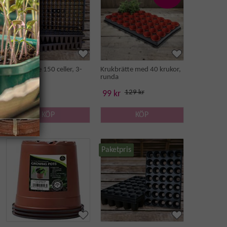
Pluggbrätte 150 celler, 3-
Krukbrätte med 40 krukor,
pack
runda
129 kr
240 kr
99 kr
KÖP
KÖP
Paketpris