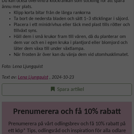
Du kan också övervintra klockrankan som stickling för att spara
ännu mer plats.
Klipp korta bitar från de långa rankorna
Ta bort de nedersta bladen och sätt 1–3 sticklingar i såjord.
Placera i ett minidrivhus eller täck med plast tills rötter och
tillväxt syns.
Håll dem i små krukor fram till våren, då du planterar om
dem var och en i egen kruka i plantjord eller blomjord och
låter dem växa till under växtlampa.
När frosten är över kan du vänja dem vid utomhusklimatet.
Foto: Lena Ljungquist
Text av:
Lena Ljungquist
,
2024-10-23
Spara artikel
Prenumerera och få 10% rabatt
Prenumerera på vårt odlingsbrev och få 10% rabatt på
ett köp* Tips, odlingsråd och inspiration för alla odlare