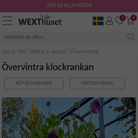
20% på ALLA FRÖER
0
0
Tips & Råd
/
Odling & skötsel
/
Övervintring
Övervintra klockrankan
KÖP KLOCKRANKA
VÄXTBELYSNING