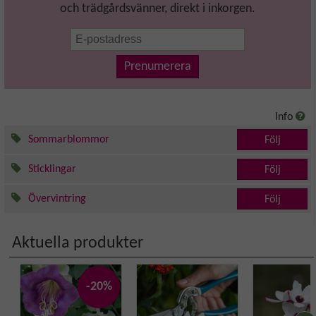
och trädgårdsvänner, direkt i inkorgen.
Prenumerera
Info
Sommarblommor
Följ
Sticklingar
Följ
Övervintring
Följ
Aktuella produkter
-20%