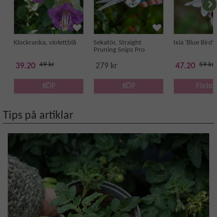
Klockranka, violettblå
Sekatör, Straight
Ixia 'Blue Bird'
Pruning Snips Pro
49 kr
59 kr
39.20
279 kr
47.20
KÖP
KÖP
Förbo
Tips på artiklar