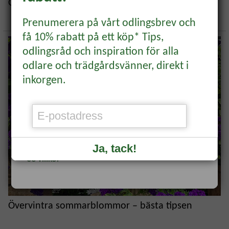
Övervintra med sticklingar
inspiration direkt till din mail.
Prenumerera på vårt odlingsbrev och
få 10% rabatt på ett köp* Tips,
BLI MEDLEM
odlingsråd och inspiration för alla
odlare och trädgårdsvänner, direkt i
Rabattkoden hittar du i mejlet du får som
inkorgen.
bekräftelse på ditt medlemskap.
Redan medlem?
Logga in
för att se
veckans erbjudande.
Ja, tack!
*Se villkor
Övervintra sommarblommor – bästa tipsen