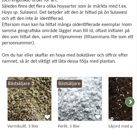
(och engelska) ordet för art.
Således finns det flera olika hoyaarter som är märkta med t.ex.
Hoya sp. Sulawesi
. Det betyder att den är hittad på ön Sulawesi
och att den inte är identifierad.
Eftersom man kan ha hittat många oidentifierade exemplar inom
samma geografiska område lägger man till id, oftast initialer på
den som hittat den, samt ett löpnummer (tillsammans lite som ett
personnummer).
Om du har eller skaffar en hoya med bokstäver och siffror efter
namnet, så är det viktigt att låta dessa följa med plantan.
Bästsäljare
Bästsäljare
Vermikulit, 3 liter
Perlit, 3 liter
Såjord med perli