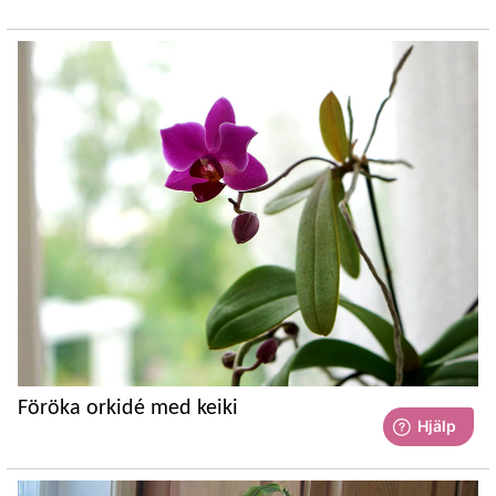
Föröka orkidé med keiki