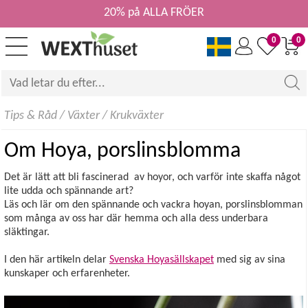
20% på ALLA FRÖER
0
0
Tips & Råd
/
Växter
/
Krukväxter
Om Hoya, porslinsblomma
Det är lätt att bli fascinerad av hoyor, och varför inte skaffa något
lite udda och spännande art?
Läs och lär om den spännande och vackra hoyan, porslinsblomman
som många av oss har där hemma och alla dess underbara
släktingar.
I den här artikeln delar
Svenska Hoyasällskapet
med sig av sina
kunskaper och erfarenheter.