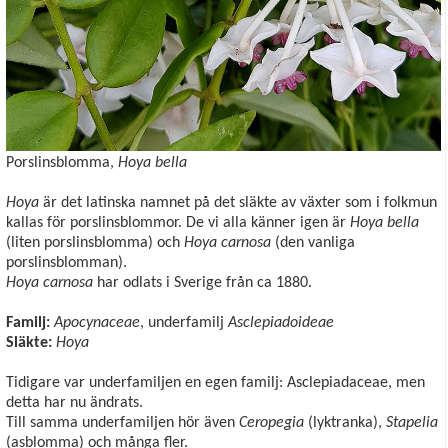
Porslinsblomma,
Hoya bella
Hoya
är det latinska namnet på det släkte av växter som i folkmun
kallas för porslinsblommor. De vi alla känner igen är
Hoya bella
(liten porslinsblomma) och
Hoya carnosa
(den vanliga
porslinsblomman).
Hoya carnosa
har odlats i Sverige från ca 1880.
Familj:
Apocynaceae
, underfamilj
Asclepiadoideae
Släkte:
Hoya
Tidigare var underfamiljen en egen familj: Asclepiadaceae, men
detta har nu ändrats.
Till samma underfamiljen hör även
Ceropegia
(lyktranka),
Stapelia
(asblomma) och många fler.