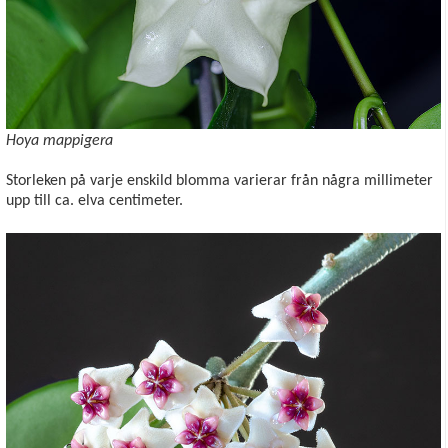
Hoya mappigera
Storleken på varje enskild blomma varierar från några millimeter
upp till ca. elva centimeter.