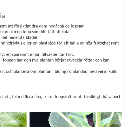
ia
nom att försiktigt dra dem nedåt så de lossnar.
 blad och en topp som blir lätt att rota.
r det nedersta bladet.
t minidrivhus eller en plastpåse för att hålla en hög fuktighet runt
ycket sparsamt innan tillväxten tar fart.
t i toppen har den nya plantan börjat utveckla rötter och kan
r fart och plantera om plantan i blomjord blandad med vermikulit
ett, ibland flera fina, friska toppskott är att försiktigt skära bort