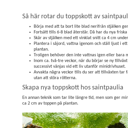
Så här rotar du toppskott av saintpaul
Börja med att ta bort lite blad nerifrån stjälken ge
Fortsätt tills 6-8 blad återstår. Då har du nya friska
Skär av stjälken med ett vinklat snitt ca 4 cm unde
Plantera i såjord, vattna igenom och ställ ljust i et
plantan.
Troligen behöver den inte vattnas igen eller bara m
Inom ca. två-tre veckor, när du börjar se ny tillväx
successivt vänjas vid ett liv utanför minidrivhuset.
Avvakta några veckor tills du ser att tillväxten ta
utan att störa rötterna.
Skapa nya toppskott hos saintpaulia
En annan teknik som tar lite längre tid, men som ger minst 
ca 2 cm av toppen på plantan.