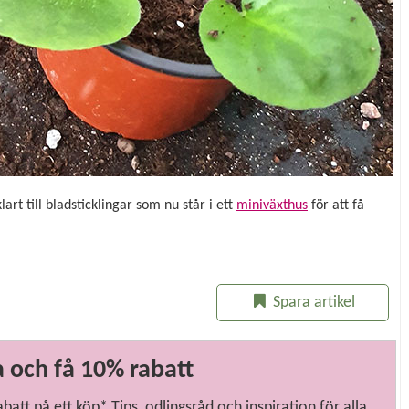
art till bladsticklingar som nu står i ett
miniväxthus
för att få
Spara artikel
 och få 10% rabatt
tt på ett köp* Tips, odlingsråd och inspiration för alla