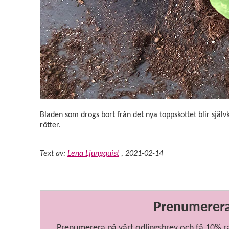
Bladen som drogs bort från det nya toppskottet blir självkl
rötter.
Text av:
Lena Ljungquist
,
2021-02-14
Prenumerera
Prenumerera på vårt odlingsbrev och få 10% raba