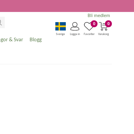
Bli medlem
0
0
Sverige
Logga in
Favoriter
Varukorg
ågor & Svar
Blogg