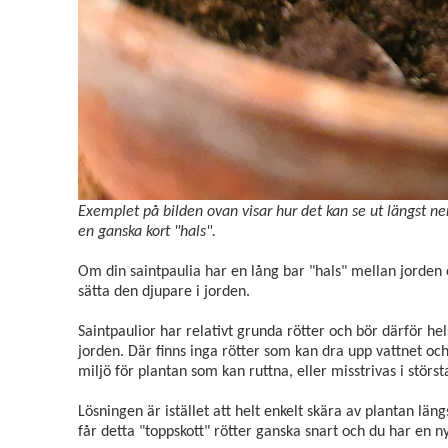
Exemplet på bilden ovan visar hur det kan se ut längst n
en ganska kort "hals".
Om din saintpaulia har en lång bar "hals" mellan jorden
sätta den djupare i jorden.
Saintpaulior har relativt grunda rötter och bör därför helst
jorden. Där finns inga rötter som kan dra upp vattnet och 
miljö för plantan som kan ruttna, eller misstrivas i stö
Lösningen är istället att helt enkelt skära av plantan lä
får detta "toppskott" rötter ganska snart och du har en ny 