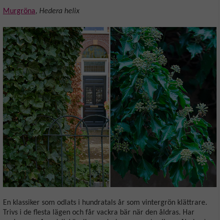
Murgröna
,
Hedera helix
En klassiker som odlats i hundratals år som vintergrön klättrare.
Trivs i de flesta lägen och får vackra bär när den åldras. Har