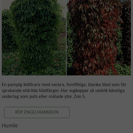
En pampig klättrare med vackra, femflikiga, blanka blad som får
sprakande eldröda höstfärger. Har sugkoppar så undvik känsliga
underlag som puts eller målade ytor. Zon 5.
KÖP ENGELMANNSVIN
Humle