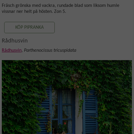
Fräsch grönska med vackra, rundade blad som liksom humle
vissnar ner helt på hösten. Zon 5.
KÖP PIPRANKA
Rådhusvin
Rådhusvin
,
Parthenocissus tricuspidata