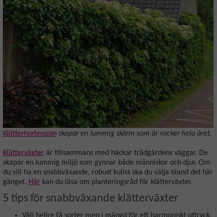
Klätterhortensian
skapar en lummig skärm som är vacker hela året.
Klätterväxter
är tillsammans med häckar trädgårdens väggar. De
skapar en lummig miljö som gynnar både människor och djur. Om
du vill ha en snabbväxande, robust kuliss ska du välja bland det här
gänget.
Här
kan du läsa om planteringsråd för klätterväxter.
5 tips för snabbväxande klätterväxter
Välj hellre få sorter men i mängd för ett harmoniskt uttryck.