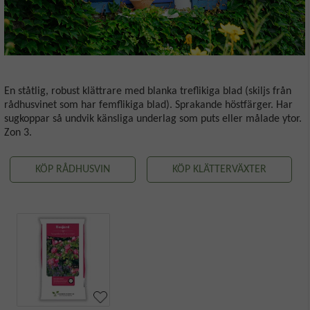
En ståtlig, robust klättrare med blanka treflikiga blad (skiljs från
rådhusvinet som har femflikiga blad). Sprakande höstfärger. Har
sugkoppar så undvik känsliga underlag som puts eller målade ytor.
Zon 3.
KÖP RÅDHUSVIN
KÖP KLÄTTERVÄXTER