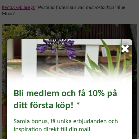
Kentuckyblåregn
,
Wisteria frutescens
var.
macrostachya
’Blue
Moon’
Bli medlem och få 10% på
ditt första köp! *
Prenumerera och få 10%
rabatt!
Samla bonus, få unika erbjudanden och
inspiration direkt till din mail.
Prenumerera på vårt odlingsbrev och