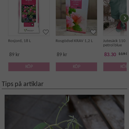
Rosjord, 18 L
Rosgödsel KRAV 1,2 L
Jutesäck 110 x
petrol blue
119 k
89 kr
89 kr
83.30
KÖP
KÖP
KÖP
Tips på artiklar