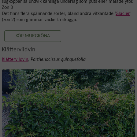
sugkoppar så undvik känsliga underlag som puts eller målade ytor.
Zon 3
Det finns flera spännande sorter, bland andra vitkantade ’
Glacier
’
(zon 2) som glimmar vackert i skugga.
KÖP MURGRÖNA
Klättervildvin
Klättervildvin
,
Parthenocissus quinquefolia