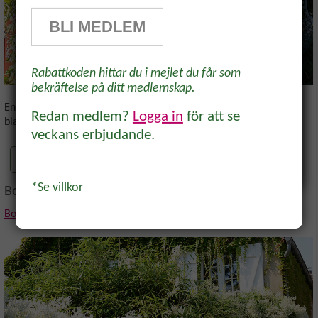
få 10% rabatt på ett köp* Tips,
BLI MEDLEM
odlingsråd och inspiration för alla
odlare och trädgårdsvänner, direkt i
Rabattkoden hittar du i mejlet du får som
inkorgen.
bekräftelse på ditt medlemskap.
En tjusig klättrare med doftande blommor i maj-juni. Också
Redan medlem?
Logga in
för att se
bladen är frodiga och mycket dekorativa. Zon 5.
veckans erbjudande.
KÖP BLÅREGN
Ja, tack!
*Se villkor
Bokharabinda
Bokharabinda
,
Fallopia baldshuanicum