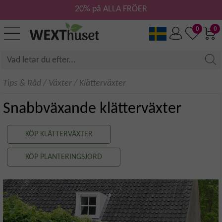
20% på ALLA FRÖER
0
0
Tips & Råd
/
Växter
/
Klätterväxter
Snabbväxande klätterväxter
KÖP KLÄTTERVÄXTER
KÖP PLANTERINGSJORD