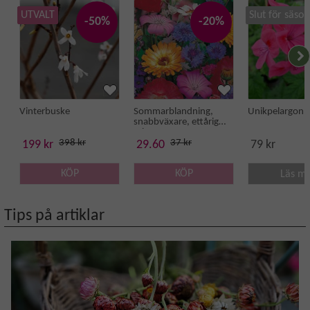
UTVALT
Slut för säso
-50%
-20%
Vinterbuske
Sommarblandning,
Unikpelargon '
snabbväxare, ettårig
mix
398 kr
37 kr
199 kr
29.60
79 kr
KÖP
KÖP
Läs m
Tips på artiklar