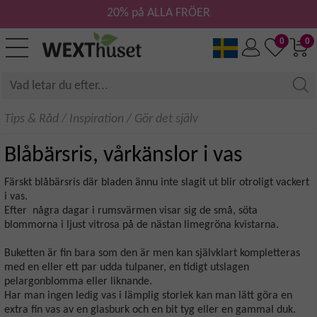
20% på ALLA FRÖER
0
0
Tips & Råd
/
Inspiration
/
Gör det själv
Blåbärsris, vårkänslor i vas
Färskt blåbärsris där bladen ännu inte slagit ut blir otroligt vackert
i vas.
Efter några dagar i rumsvärmen visar sig de små, söta
blommorna i ljust vitrosa på de nästan limegröna kvistarna.
Buketten är fin bara som den är men kan självklart kompletteras
med en eller ett par udda tulpaner, en tidigt utslagen
pelargonblomma eller liknande.
Har man ingen ledig vas i lämplig storlek kan man lätt göra en
extra fin vas av en glasburk och en bit tyg eller en gammal duk.