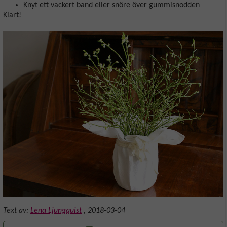
Knyt ett vackert band eller snöre över gummisnodden
Klart!
Text av:
Lena Ljungquist
,
2018-03-04