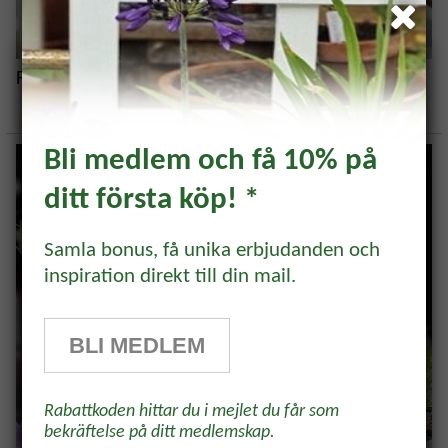
Få syrener att hålla länge i vas
Bli medlem och få 10% på
ditt första köp! *
Prenumerera och få 10%
rabatt!
Samla bonus, få unika erbjudanden och
inspiration direkt till din mail.
Prenumerera på vårt odlingsbrev och
få 10% rabatt på ett köp* Tips,
BLI MEDLEM
odlingsråd och inspiration för alla
odlare och trädgårdsvänner, direkt i
Rabattkoden hittar du i mejlet du får som
inkorgen.
bekräftelse på ditt medlemskap.