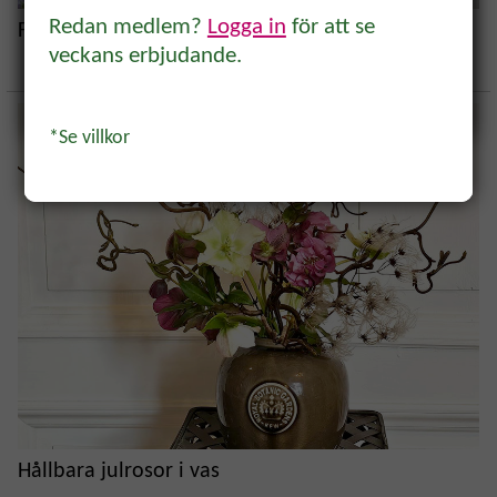
Redan medlem?
Logga in
för att se
Förnya vasen - inspiration och tips
veckans erbjudande.
Ja, tack!
*Se villkor
Hållbara julrosor i vas