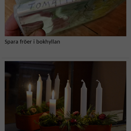
Spara fröer i bokhyllan