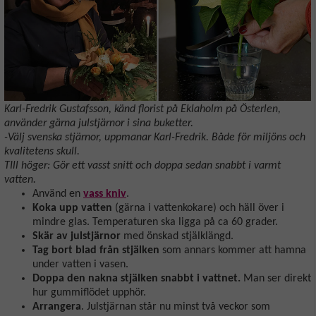
Karl-Fredrik Gustafsson, känd florist på Eklaholm på Österlen,
använder gärna julstjärnor i sina buketter.
-Välj svenska stjärnor, uppmanar Karl-Fredrik. Både för miljöns och
kvalitetens skull.
TIll höger: Gör ett vasst snitt och doppa sedan snabbt i varmt
vatten.
Använd en
vass kniv
.
Koka upp vatten
(gärna i vattenkokare) och häll över i
mindre glas. Temperaturen ska ligga på ca 60 grader.
Skär av julstjärnor
med önskad stjälklängd.
Tag bort blad från stjälken
som annars kommer att hamna
under vatten i vasen.
Doppa den nakna stjälken snabbt i vattnet.
Man ser direkt
hur gummiflödet upphör.
Arrangera
. Julstjärnan står nu minst två veckor som