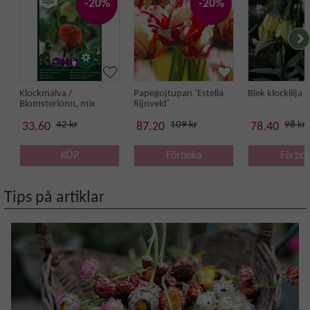
-20%
-20%
Klockmalva /
Papegojtupan ’Estella
Blek klocklilja
Blomsterlönn, mix
Rijnveld’
42 kr
109 kr
98 kr
33.60
87.20
78.40
KÖP
Förboka
Förbo
Tips på artiklar