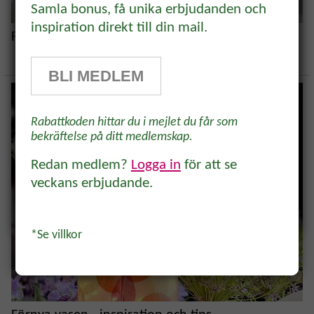
rabatt!
Samla bonus, få unika erbjudanden och
inspiration direkt till din mail.
Få syrener att hålla länge i vas
Prenumerera på vårt odlingsbrev och
få 10% rabatt på ett köp* Tips,
BLI MEDLEM
odlingsråd och inspiration för alla
odlare och trädgårdsvänner, direkt i
Rabattkoden hittar du i mejlet du får som
inkorgen.
bekräftelse på ditt medlemskap.
Redan medlem?
Logga in
för att se
veckans erbjudande.
Ja, tack!
*Se villkor