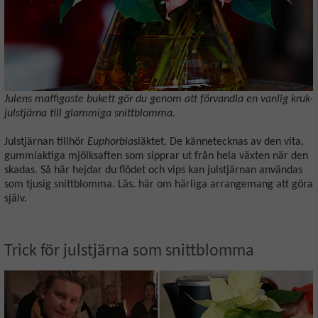
Julens maffigaste bukett gör du genom att förvandla en vanlig kruk-
julstjärna till glammiga snittblomma.
Julstjärnan tillhör
Euphorbia
släktet. De kännetecknas av den vita,
gummiaktiga mjölksaften som sipprar ut från hela växten när den
skadas. Så här hejdar du flödet och vips kan julstjärnan användas
som tjusig snittblomma. Läs. här om härliga arrangemang att göra
själv.
Trick för julstjärna som snittblomma