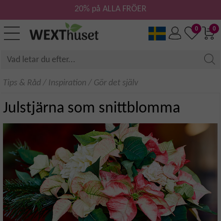
20% på ALLA FRÖER
0
0
Tips & Råd
/
Inspiration
/
Gör det själv
Julstjärna som snittblomma