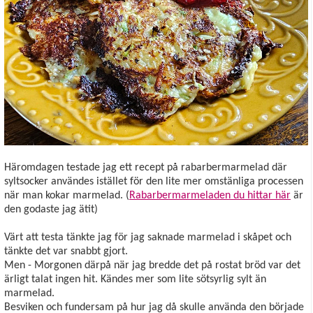
Häromdagen testade jag ett recept på rabarbermarmelad där
syltsocker användes istället för den lite mer omstänliga processen
när man kokar marmelad. (
Rabarbermarmeladen du hittar här
är
den godaste jag ätit)
Värt att testa tänkte jag för jag saknade marmelad i skåpet och
tänkte det var snabbt gjort.
Men - Morgonen därpå när jag bredde det på rostat bröd var det
ärligt talat ingen hit. Kändes mer som lite sötsyrlig sylt än
marmelad.
Besviken och fundersam på hur jag då skulle använda den började