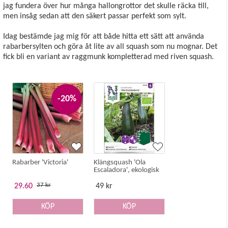
jag fundera över hur många hallongrottor det skulle räcka till,
men insåg sedan att den säkert passar perfekt som sylt.
Idag bestämde jag mig för att både hitta ett sätt att använda
rabarbersylten och göra åt lite av all squash som nu mognar. Det
fick bli en variant av raggmunk kompletterad med riven squash.
-20%
Rabarber 'Victoria'
Klängsquash 'Ola
Escaladora', ekologisk
37 kr
29.60
49 kr
KÖP
KÖP