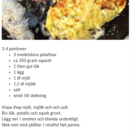
3-4 portioner
3 medelstora potatisar
ca 350 gram squash
1 liten gul lök
1 ägg
1 dl mjöl
1,5 dl mjölk
salt
smör till stekning
Vispa ihop mjöl, mjölk och och salt.
Riv lök, potatis och sqush grovt.
Lägg ner i smeten och blanda ordentligt.
Stek som små plättar i relativt het panna.