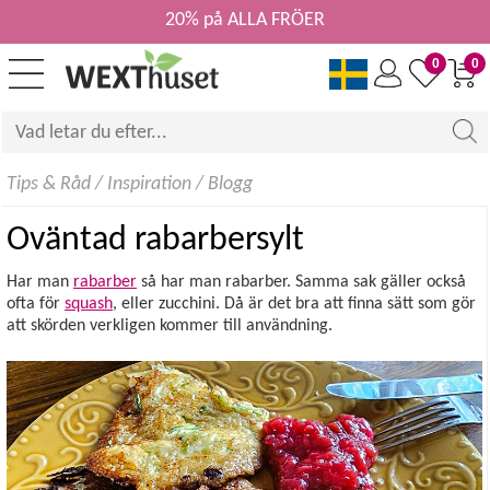
20% på ALLA FRÖER
0
0
Tips & Råd
/
Inspiration
/
Blogg
Oväntad rabarbersylt
Har man
rabarber
så har man rabarber. Samma sak gäller också
ofta för
squash
, eller zucchini. Då är det bra att finna sätt som gör
att skörden verkligen kommer till användning.