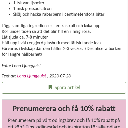
1 tsk vanlijsocker
1 msk pressad citron
Skölj och hacka rabarbern i centimeterstora bitar
Lägg samtliga ingredienser i en kastrull och koka upp.
Rör under tiden så att det blir till en rinnig röra.
Låt sjuda ca. 7-8 minuter.
Häll upp i väl rengjord glasburk med tättslutande lock.
Förvaras i kylskåp där den håller 2-3 veckor. (Desinficera burken
för längre hållbarhet)
Foto: Lena Ljungquist
Text av:
Lena Ljungquist
,
2023-07-28
Spara artikel
Prenumerera och få 10% rabatt
Prenumerera på vårt odlingsbrev och få 10% rabatt på
ett köp* Tips, odlingsråd och inspiration för alla odlare