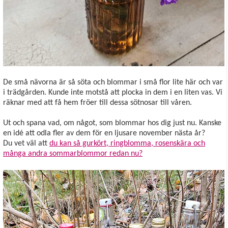
De små nävorna är så söta och blommar i små flor lite här och var
i trädgården. Kunde inte motstå att plocka in dem i en liten vas. Vi
räknar med att få hem fröer till dessa sötnosar till våren.
Ut och spana vad, om något, som blommar hos dig just nu. Kanske
en idé att odla fler av dem för en ljusare november nästa år?
Du vet väl att
du kan så gurkört, ringblomma, rosenskära och
många andra sommarblommor redan nu?