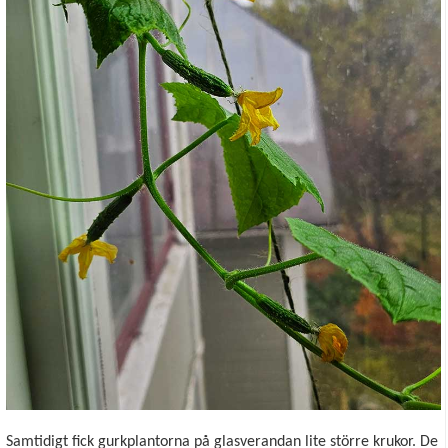
Samtidigt fick gurkplantorna på glasverandan lite större krukor. De