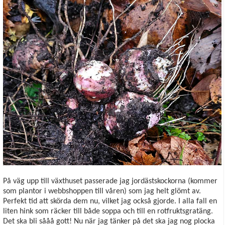
På väg upp till växthuset passerade jag jordästskockorna (kommer
som plantor i webbshoppen till våren) som jag helt glömt av.
Perfekt tid att skörda dem nu, vilket jag också gjorde. I alla fall en
liten hink som räcker till både soppa och till en rotfruktsgratäng.
Det ska bli sååå gott! Nu när jag tänker på det ska jag nog plocka