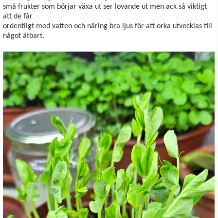
små frukter som börjar växa ut ser lovande ut men ack så viktigt
att de får
ordentligt med vatten och näring bra ljus för att orka utvecklas till
något ätbart.