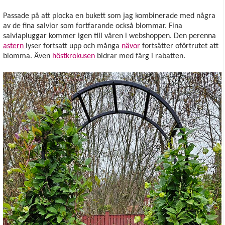
Passade på att plocka en bukett som jag kombinerade med några
av de fina salvior som fortfarande också blommar. Fina
salviapluggar kommer igen till våren i webshoppen. Den perenna
astern
lyser fortsatt upp och många
nävor
fortsätter oförtrutet att
blomma. Även
höstkrokusen
bidrar med färg i rabatten.