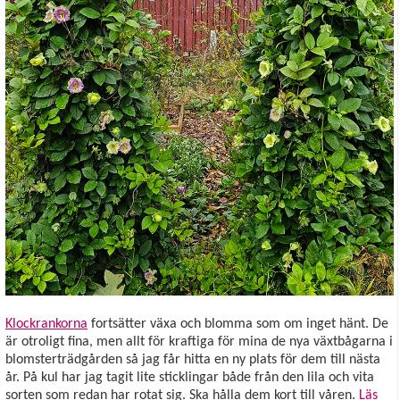
Klockrankorna
fortsätter växa och blomma som om inget hänt. De
är otroligt fina, men allt för kraftiga för mina de nya växtbågarna i
blomsterträdgården så jag får hitta en ny plats för dem till nästa
år. På kul har jag tagit lite sticklingar både från den lila och vita
sorten som redan har rotat sig. Ska hålla dem kort till våren.
Läs