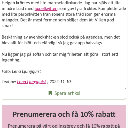
Helgen kröntes med lite marmeladkokande. Jag har själv ett lite
mindre träd med
äppelkvitten
som gav fyra frukter. Kompletterade
med lite päronkvitten från sonens stora träd som ger enorma
mängder. Det är mest formen som skiljer dem åt. Vilken god
smak!
Beskärning av avenbokshäcken stod också på agendan, men det
blev allt för blött och eländigt så jag gav upp halvvägs.
Nu ligger jag på soffan och tar mig friheten att göra i stort sett
ingenting...
Foto: Lena Ljungquist
Text av:
Lena Ljungquist
,
2024-11-10
Spara artikel
Prenumerera och få 10% rabatt
Prenumerera på vårt odlingsbrev och få 10% rabatt på