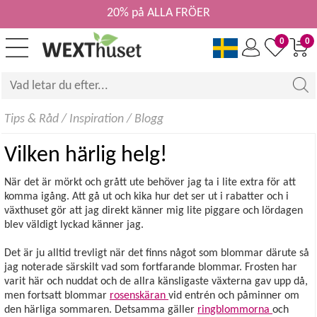
20% på ALLA FRÖER
0
0
Tips & Råd
/
Inspiration
/
Blogg
Vilken härlig helg!
När det är mörkt och grått ute behöver jag ta i lite extra för att
komma igång. Att gå ut och kika hur det ser ut i rabatter och i
växthuset gör att jag direkt känner mig lite piggare och lördagen
blev väldigt lyckad känner jag.
Det är ju alltid trevligt när det finns något som blommar därute så
jag noterade särskilt vad som fortfarande blommar. Frosten har
varit här och nuddat och de allra känsligaste växterna gav upp då,
men fortsatt blommar
rosenskäran
vid entrén och påminner om
den härliga sommaren. Detsamma gäller
ringblommorna
och