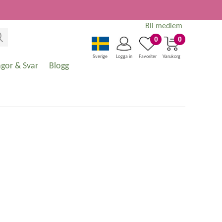
Bli medlem
0
0
Sverige
Logga in
Favoriter
Varukorg
ågor & Svar
Blogg