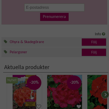
Prenumerera
Info
Ohyra & Skadegörare
Följ
Pelargoner
Följ
Aktuella produkter
Nyhet
-20%
-20%