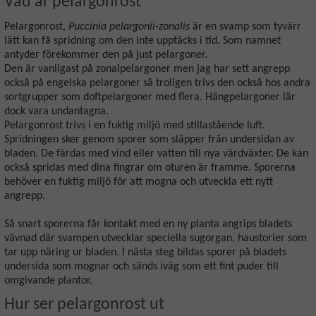
Vad är pelargonrost
Pelargonrost,
Puccinia pelargonii-zonalis
är en svamp som tyvärr
lätt kan få spridning om den inte upptäcks i tid. Som namnet
antyder förekommer den på just pelargoner.
Den är vanligast på zonalpelargoner men jag har sett angrepp
också på engelska pelargoner så troligen trivs den också hos andra
sortgrupper som doftpelargoner med flera. Hängpelargoner lär
dock vara undantagna.
Pelargonrost trivs i en fuktig miljö med stillastående luft.
Spridningen sker genom sporer som släpper från undersidan av
bladen. De färdas med vind eller vatten till nya värdväxter. De kan
också spridas med dina fingrar om oturen är framme. Sporerna
behöver en fuktig miljö för att mogna och utveckla ett nytt
angrepp.
Så snart sporerna får kontakt med en ny planta angrips bladets
vävnad där svampen utvecklar speciella sugorgan, haustorier som
tar upp näring ur bladen. I nästa steg bildas sporer på bladets
undersida som mognar och sänds iväg som ett fint puder till
omgivande plantor.
Hur ser pelargonrost ut