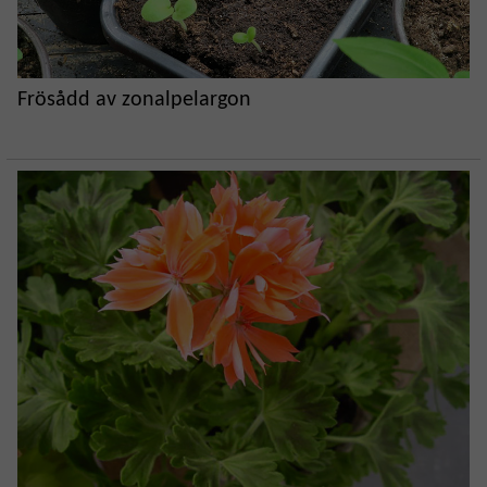
Frösådd av zonalpelargon