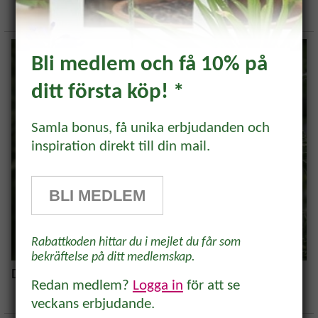
Bli medlem och få 10% på
ditt första köp! *
Prenumerera och få 10%
rabatt!
Samla bonus, få unika erbjudanden och
inspiration direkt till din mail.
Prenumerera på vårt odlingsbrev och
få 10% rabatt på ett köp* Tips,
BLI MEDLEM
odlingsråd och inspiration för alla
odlare och trädgårdsvänner, direkt i
Rabattkoden hittar du i mejlet du får som
inkorgen.
bekräftelse på ditt medlemskap.
Doftpelargon - Skötsel och fakta
Redan medlem?
Logga in
för att se
veckans erbjudande.