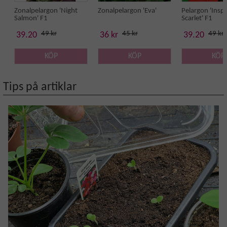
Zonalpelargon 'Night
Zonalpelargon 'Eva'
Pelargon 'Inspi
Salmon' F1
Scarlet' F1
49 kr
45 kr
49 kr
39.20
36 kr
39.20
KÖP
KÖP
KÖP
Tips på artiklar