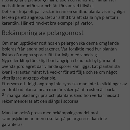
Hos angripna plantor gulnar bladen och faller av. Plantan får
nedsatt immunförsvar och får försämrad tillväxt.
Det kan dröja ett par veckor innan en smittad planta visar synliga
tecken på ett angrepp. Det är alltid bra att ställa nya plantor i
karantän. Här ett mycket bra exempel på varför.
Bekämpning av pelargonrost
Om man upptäcker rost hos en pelargon ska denna omgående
isoleras från andra pelargoner. Var försiktig med hur plantan
flyttas då mogna sporer lätt far iväg med vinddrag.
Nyp eller klipp försiktigt bort angripna blad och byt gärna ut
översta jordlagret där vilande sporer kan ligga. Låt plantan stå
kvar i karantän minst två veckor för att följa och se om något
ytterligare angrepp visar sig.
Eftersom ett tidigt angrepp inte syns ska man inte ta sticklingar av
en drabbad planta innan man är säker på att rosten är borta.
Är många blad angripna och plantans kondition verkar nedsatt
rekommenderas att den slängs i soporna.
Man kan också prova med bekämpningsmedel mot
svampsjukdomar, men resultat på pelargonrost kan inte
garanteras.