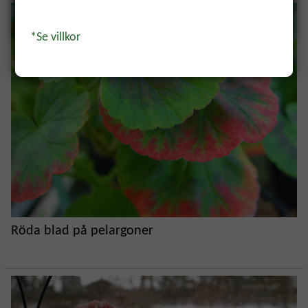
Ja, tack!
*Se villkor
Röda blad på pelargoner