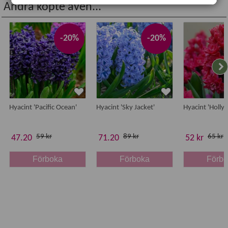
Planteringstid:
augusti till tjälen
Andra köpte även...
Vetenskapligt namn:
Hyacinthus orientalis
'Woodstock'
Antal lökar:
5
Storlek:
15/16
-20%
-20%
Hyacint 'Pacific Ocean'
Hyacint 'Sky Jacket'
Hyacint 'Holly
59 kr
89 kr
65 kr
47.20
71.20
52 kr
Förboka
Förboka
Förb