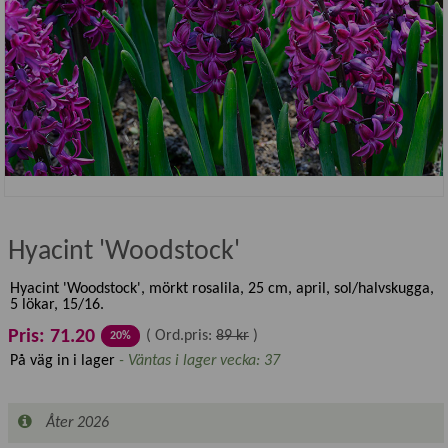
Hyacint 'Woodstock'
Hyacint 'Woodstock', mörkt rosalila, 25 cm, april, sol/halvskugga,
5 lökar, 15/16.
Pris: 71.20
(
Ord.pris:
89 kr
)
20%
På väg in i lager
- Väntas i lager vecka: 37
Åter 2026