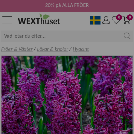
20% på ALLA FRÖER
0
0
Fröer & Växter
/
Lökar & knölar
/
Hyacint