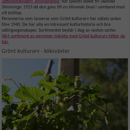
Jätteprästkragen 'Bröllopsgåva'
har spårats bakåt till Skånska
Slimminge 1923 då den gavs till en blivande brud i samband med
ett bröllop.
Perennerna som lanseras som Grönt kulturarv har odlats sedan
före 1940. De har alla en intressant kulturhistoria och bra
odlingsegenskaper. Sortimentet består i dag av sexton sorter.
Vårt sortiment av perenner märkta med Grönt kulturarv hittar du
här.
Grönt kulturarv - köksväxter