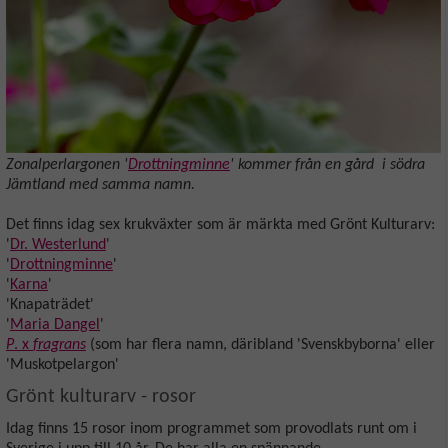
Zonalperlargonen '
Drottningminne
' kommer från en gård i södra
Jämtland med samma namn.
Det finns idag sex krukväxter som är märkta med Grönt Kulturarv:
'
Dr. Westerlund
'
'
Drottningminne
'
'
Karna
'
'Knapaträdet'
'
Maria Dangel
'
P
. x
fragrans
(som har flera namn, däribland 'Svenskbyborna' eller
'Muskotpelargon'
Grönt kulturarv - rosor
Idag finns 15 rosor inom programmet som provodlats runt om i