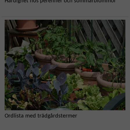
Härdighet hos perenner och sommarblommor
Ordlista med trädgårdstermer