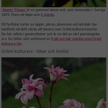
'Äpplet 'Filippa'
är en gammal dansk sort, som lanserades i Sverige
1893. Finns att köpa
som
E-planta
.
Ett fyrtiotal sorter av äpple, päron, plommon och körsbär har
bedömts särskilt värda att bevara som Grönt kulturarvssorter.
De har odlats i generationer och är en del av vårt pomologiska
arv. Du hittar vårt sortiment av
frukt och bär märkta med Grönt
kulturarv här
.
Grönt kulturarv - lökar och knölar