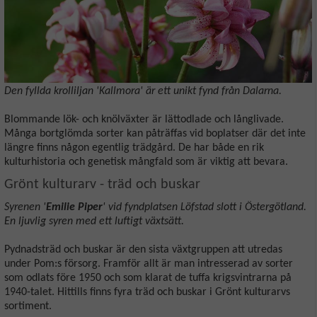
Den fyllda krolliljan 'Kallmora' är ett unikt fynd från Dalarna.
Blommande lök- och knölväxter är lättodlade och långlivade.
Många bortglömda sorter kan påträffas vid boplatser där det inte
längre finns någon egentlig trädgård. De har både en rik
kulturhistoria och genetisk mångfald som är viktig att bevara.
Grönt kulturarv - träd och buskar
Syrenen '
Emilie Piper
' vid fyndplatsen Löfstad slott i Östergötland.
En ljuvlig syren med ett luftigt växtsätt.
Pydnadsträd och buskar är den sista växtgruppen att utredas
under Pom:s försorg. Framför allt är man intresserad av sorter
som odlats före 1950 och som klarat de tuffa krigsvintrarna på
1940-talet. Hittills finns fyra träd och buskar i Grönt kulturarvs
sortiment.