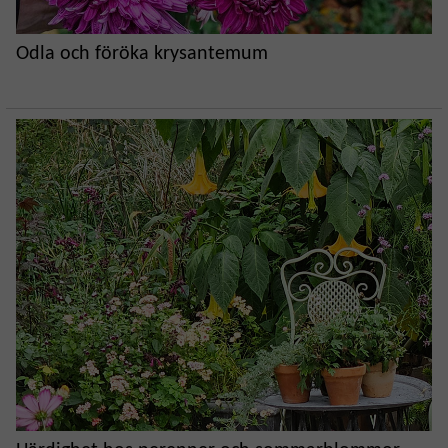
Odla och föröka krysantemum