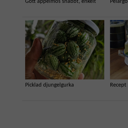
Gott äppelmos snabbt, enkelt
Pelargo
Picklad djungelgurka
Recept 