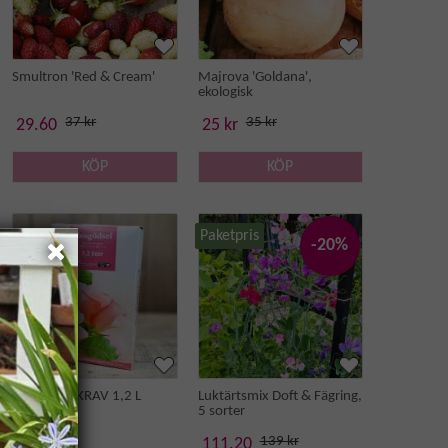
Smultron 'Red & Cream'
Majrova 'Goldana',
ekologisk
37 kr
35 kr
29.60
25 kr
KÖP
KÖP
Paketpris
-20%
Rosgödsel KRAV 1,2 L
Luktärtsmix Doft & Fägring,
5 sorter
139 kr
89 kr
111.20