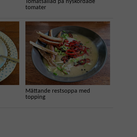
Tomatsallad på nyskördade
tomater
Mättande restsoppa med
topping