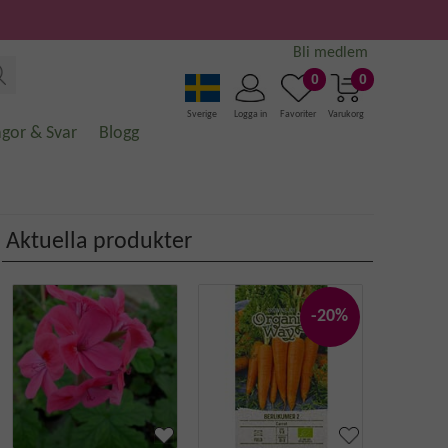
Bli medlem
0
0
Sverige
Logga in
Favoriter
Varukorg
ågor & Svar
Blogg
Aktuella produkter
-20%