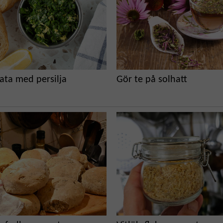
ta med persilja
Gör te på solhatt