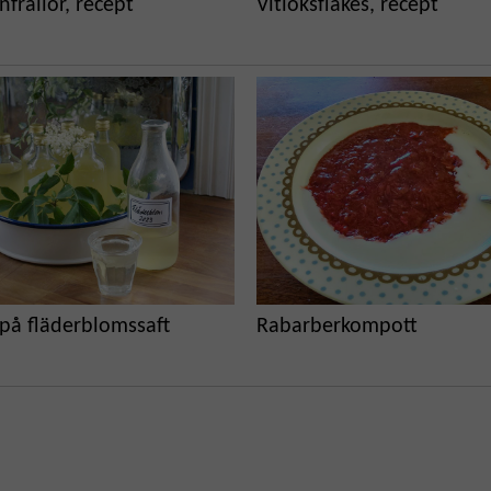
nfrallor, recept
Vitlöksflakes, recept
på fläderblomssaft
Rabarberkompott