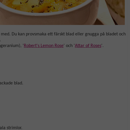
med. Du kan provsmaka ett färskt blad eller gnugga på bladet och
r.
ngeranium), '
Robert's Lemon Rose
' och '
Attar of Roses
'.
hackade blad.
ala strimlor.