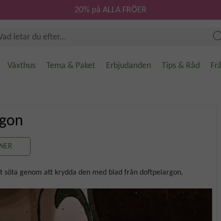
20% på ALLA FRÖER
Växthus
Tema & Paket
Erbjudanden
Tips & Råd
Fr
rgon
NER
et söta genom att krydda den med blad från doftpelargon.