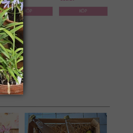
KÖP
KÖP