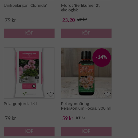
Unikpelargon 'Clorinda'
Morot 'Berlikumer 2',
ekologisk
29 kr
79 kr
23.20
KÖP
KÖP
-14%
Pelargonjord, 18 L
Pelargonnäring
Pelargonium Focus, 300 ml
69 kr
79 kr
59 kr
KÖP
KÖP