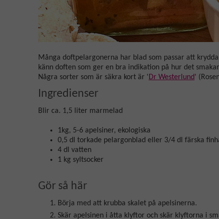
Många doftpelargonerna har blad som passar att krydda 
känn doften som ger en bra indikation på hur det smaka
Några sorter som är säkra kort är '
Dr Westerlund
' (Rose
Ingredienser
Blir ca. 1,5 liter marmelad
1kg, 5-6 apelsiner, ekologiska
0,5 dl torkade pelargonblad eller 3/4 dl färska fin
4 dl vatten
1 kg syltsocker
Gör så här
Börja med att krubba skalet på apelsinerna.
Skär apelsinen i åtta klyftor och skär klyftorna i sm