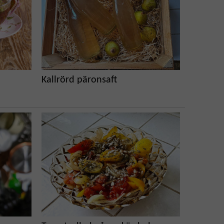
Kallrörd päronsaft