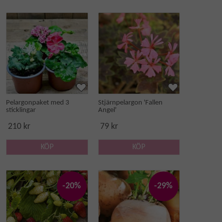
Pelargonpaket med 3
Stjärnpelargon 'Fallen
sticklingar
Angel'
210 kr
79 kr
KÖP
KÖP
-20%
-29%