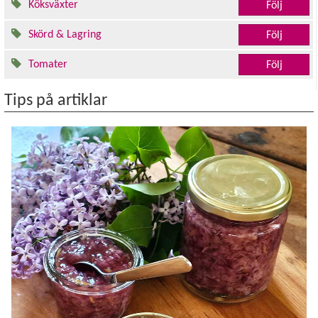
Köksväxter
Följ
Skörd & Lagring
Följ
Tomater
Följ
Tips på artiklar