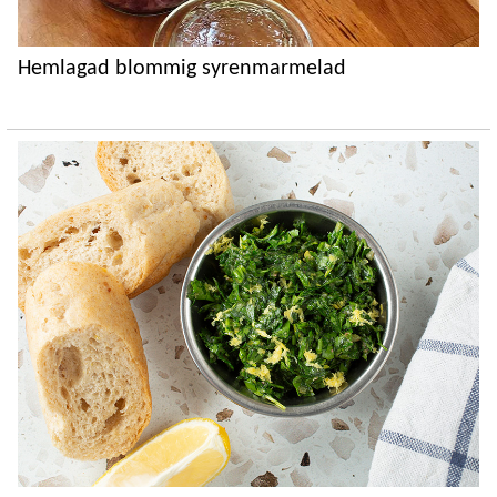
Hemlagad blommig syrenmarmelad