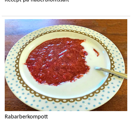
Recept på fläderblomssaft
Rabarberkompott