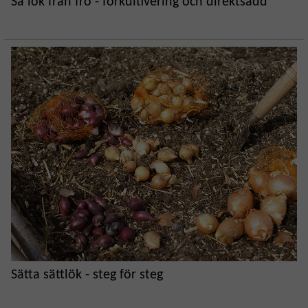
Så lök från frö - förkultivering och direktsådd
Sätta sättlök - steg för steg