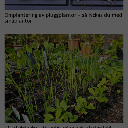
Omplantering av pluggplantor – så lyckas du med
småplantor