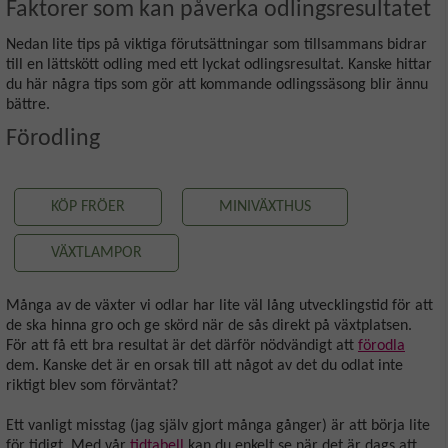
Faktorer som kan påverka odlingsresultatet
Nedan lite tips på viktiga förutsättningar som tillsammans bidrar
till en lättskött odling med ett lyckat odlingsresultat. Kanske hittar
du här några tips som gör att kommande odlingssäsong blir ännu
bättre.
Förodling
KÖP FRÖER
MINIVÄXTHUS
VÄXTLAMPOR
Många av de växter vi odlar har lite väl lång utvecklingstid för att
de ska hinna gro och ge skörd när de sås direkt på växtplatsen.
För att få ett bra resultat är det därför nödvändigt att
förodla
dem. Kanske det är en orsak till att något av det du odlat inte
riktigt blev som förväntat?
Ett vanligt misstag (jag själv gjort många gånger) är att börja lite
för tidigt. Med vår
tidtabell
kan du enkelt se när det är dags att