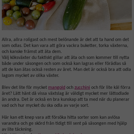
Allra, allra roligast och mest belönande är det att ta hand om det
som odlas. Det kan vara att göra vackra buketter, torka växterna,
och kanske främst att äta dem.
Välj köksväxter du faktiskt gillar att äta och som kommer till nytta
både under säsongen och som också kan lagras eller förädlas så
att de kan ätas också resten av året. Man det är också bra att odla
lagom mycket av olika växter.
Blev det lite för mycket
mangold
och
zucchini
och för lite kål förra
året? Lätt hänt då vissa växtslag är väldigt mycket mer lättodlade
än andra. Det är också en bra kunskap att ta med när du planerar
vad och hur mycket du ska odla av varje sort.
Här kan ett knep vara att försöka hitta sorter som kan avlösa
varandra och ge skörd från tidigt till sent på säsongen med hjälp
av lite täckning.