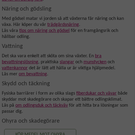
Näring och gödsling
Med gödsel matar vi jorden så att växterna får näring och kan
växa. Här köper du vår
trädgårdsnäring
.
Läs våra
tips om näring och gödsel
för en framgångsrik och
hållbar odling.
Vattning
Det ska vara enkelt att sköta om sina växter. En
bra
bevattningslösning
, praktiska
slangar
och
munstycken
och
vattenkannor
det är lätt att hälla ur är viktiga hjälpmedel.
Läs mer
om bevattning
.
Skydd och täckning
Fysiska barriärer i form av olika slags
fiberdukar och vävar
både
skyddar mot skadegörare och skapar ett bättre odlingsklimat.
Läs på
om odlingsduk och täckväv
för att hitta bra lösningar som
passar dig.
Ohyra och skadegörare
KÖP MEDEL MOT OHYRA