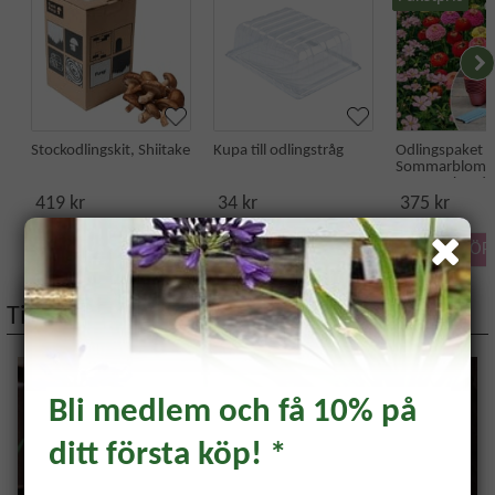
Stockodlingskit, Shiitake
Kupa till odlingstråg
Odlingspaket -
Sommarblom
Färgsprakande
419 kr
34 kr
375 kr
KÖP
KÖP
KÖP
Tips på artiklar
Bli medlem och få 10% på
ditt första köp! *
Prenumerera och få 10%