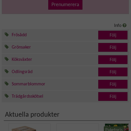
Prenumerera
Info
Frösådd
Följ
Grönsaker
Följ
Köksväxter
Följ
Odlingsråd
Följ
Sommarblommor
Följ
Trädgårdsskötsel
Följ
Aktuella produkter
Paketpris