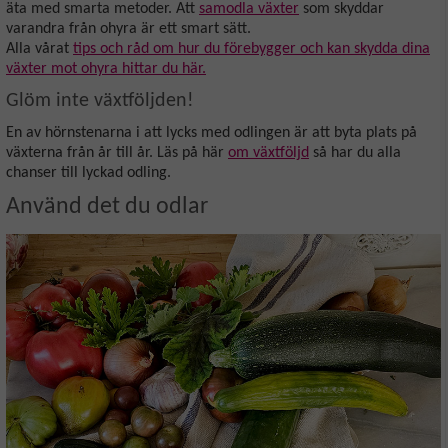
äta med smarta metoder. Att
samodla växter
som skyddar
varandra från ohyra är ett smart sätt.
Alla vårat
tips och råd om hur du förebygger och kan skydda dina
växter mot ohyra hittar du här.
Glöm inte växtföljden!
En av hörnstenarna i att lycks med odlingen är att byta plats på
växterna från år till år. Läs på här
om växtföljd
så har du alla
chanser till lyckad odling.
Använd det du odlar