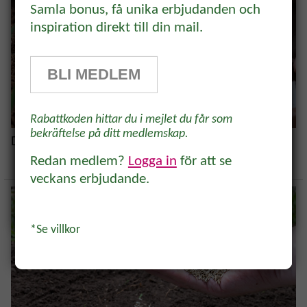
rabatt!
Samla bonus, få unika erbjudanden och
inspiration direkt till din mail.
Prenumerera på vårt odlingsbrev och
få 10% rabatt på ett köp* Tips,
BLI MEDLEM
odlingsråd och inspiration för alla
odlare och trädgårdsvänner, direkt i
Rabattkoden hittar du i mejlet du får som
inkorgen.
bekräftelse på ditt medlemskap.
Direktså grönsaker i maj
Redan medlem?
Logga in
för att se
veckans erbjudande.
Ja, tack!
*Se villkor