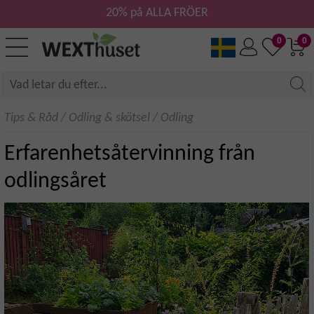
20% på ALLA FRÖER
0
0
Tips & Råd
/
Odling & skötsel
/
Odling
Erfarenhetsåtervinning från
odlingsåret