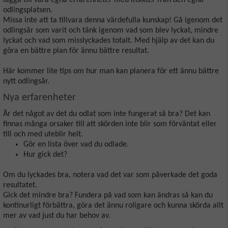
lägga till våra egna erfarenheter med insikter från den egna
odlingsplatsen.
Missa inte att ta tillvara denna värdefulla kunskap! Gå igenom det
odlingsår som varit och tänk igenom vad som blev lyckat, mindre
lyckat och vad som misslyckades totalt. Med hjälp av det kan du
göra en bättre plan för ännu bättre resultat.
Här kommer lite tips om hur man kan planera för ett ännu bättre
nytt odlingsår.
Nya erfarenheter
Är det något av det du odlat som inte fungerat så bra? Det kan
finnas många orsaker till att skörden inte blir som förväntat eller
till och med uteblir helt.
Gör en lista över vad du odlade.
Hur gick det?
Om du lyckades bra, notera vad det var som påverkade det goda
resultatet.
Gick det mindre bra? Fundera på vad som kan ändras så kan du
kontinurligt förbättra, göra det ännu roligare och kunna skörda allt
mer av vad just du har behov av.