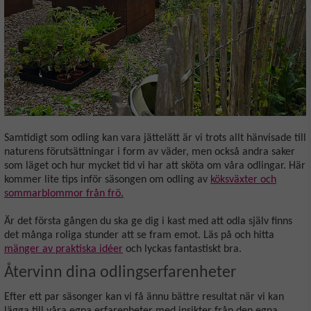
Samtidigt som odling kan vara jättelätt är vi trots allt hänvisade till
naturens förutsättningar i form av väder, men också andra saker
som läget och hur mycket tid vi har att sköta om våra odlingar. Här
kommer lite tips inför säsongen om odling av
köksväxter och
sommarblommor från frö.
Är det första gången du ska ge dig i kast med att odla själv finns
det många roliga stunder att se fram emot. Läs på och hitta
mänger av praktiska idéer
och lyckas fantastiskt bra.
Återvinn dina odlingserfarenheter
Efter ett par säsonger kan vi få ännu bättre resultat när vi kan