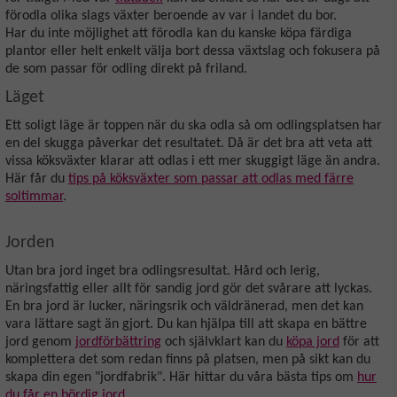
förodla olika slags växter beroende av var i landet du bor.
Har du inte möjlighet att förodla kan du kanske köpa färdiga
plantor eller helt enkelt välja bort dessa växtslag och fokusera på
de som passar för odling direkt på friland.
Läget
Ett soligt läge är toppen när du ska odla så om odlingsplatsen har
en del skugga påverkar det resultatet. Då är det bra att veta att
vissa köksväxter klarar att odlas i ett mer skuggigt läge än andra.
Här får du
tips på köksväxter som passar att odlas med färre
soltimmar
.
Jorden
Utan bra jord inget bra odlingsresultat. Hård och lerig,
näringsfattig eller allt för sandig jord gör det svårare att lyckas.
En bra jord är lucker, näringsrik och väldränerad, men det kan
vara lättare sagt än gjort. Du kan hjälpa till att skapa en bättre
jord genom
jordförbättring
och självklart kan du
köpa jord
för att
komplettera det som redan finns på platsen, men på sikt kan du
skapa din egen "jordfabrik". Här hittar du våra bästa tips om
hur
du får en bördig jord
.