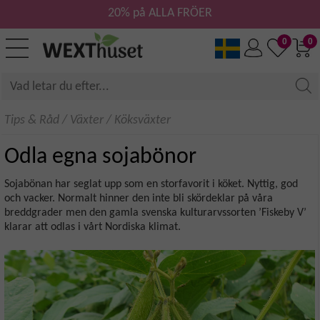
20% på ALLA FRÖER
0
0
Tips & Råd
/
Växter
/
Köksväxter
Odla egna sojabönor
Sojabönan har seglat upp som en storfavorit i köket. Nyttig, god
och vacker. Normalt hinner den inte bli skördeklar på våra
breddgrader men den gamla svenska kulturarvssorten ’Fiskeby V’
klarar att odlas i vårt Nordiska klimat.