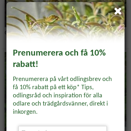
Odla morötter – komplett guide
Bli medlem och få 10% på
ditt första köp! *
Prenumerera och få 10%
rabatt!
Samla bonus, få unika erbjudanden och
inspiration direkt till din mail.
Prenumerera på vårt odlingsbrev och
få 10% rabatt på ett köp* Tips,
BLI MEDLEM
odlingsråd och inspiration för alla
odlare och trädgårdsvänner, direkt i
Rabattkoden hittar du i mejlet du får som
inkorgen.
bekräftelse på ditt medlemskap.
Redan medlem?
Logga in
för att se