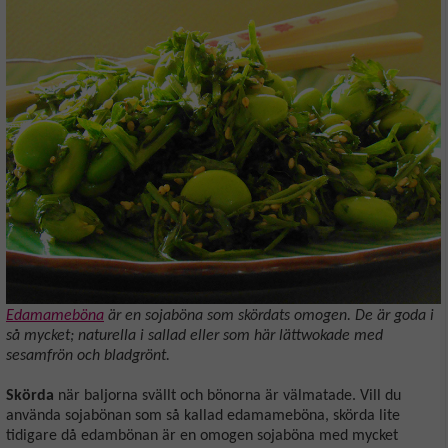
Edamameböna
är en sojaböna som skördats omogen. De är goda i
så mycket; naturella i sallad eller som här lättwokade med
sesamfrön och bladgrönt.
Skörda
när baljorna svällt och bönorna är välmatade. Vill du
använda sojabönan som så kallad edamameböna, skörda lite
tidigare då edambönan är en omogen sojaböna med mycket