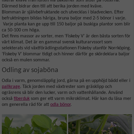
fixerar kväve från luften via bakterier som sitter på rötterna.
Därmed bidrar den till att berika jorden med kväve.
Blomman är självbefruktande och utvecklas i bladvecken. Efter
befruktningen bildas håriga, bruna baljor med 2-5 bönor i varje.
Varje planta kan ge upp till 150 baljor på buskiga plantor som blir
ca 50-100 cm höga.
Det finns massor av sorter, men ’Fiskeby V’ är den bästa sorten för
vårt klimat. Det är en gammal svensk kulturarvssort som
selekterats vid växtförädlingsstationen Fiskeby utanför Norrköping.
’Fiskeby V’ blommar tidigt och hinner därför ge skördeklara baljor
också en mulen sommar.
Odling av sojaböna
Odla i varm, genomsläpplig jord, gärna på en upphöjd bädd eller i
pallkrage
. Täck jorden med växtrester som gräsklipp och
ogräsrens så blir den lucker, varm och vattenhållande. Använd
också
fiberduk
som ger ett varm mikroklimat. Här kan du läsa mer
om generella råd för att
odla bönor
.