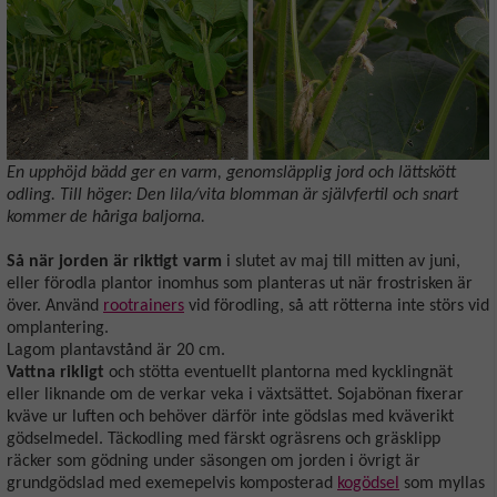
En upphöjd bädd ger en varm, genomsläpplig jord och lättskött
odling. Till höger: Den lila/vita blomman är självfertil och snart
kommer de håriga baljorna.
Så när jorden är riktigt varm
i slutet av maj till mitten av juni,
eller förodla plantor inomhus som planteras ut när frostrisken är
över. Använd
rootrainers
vid förodling, så att rötterna inte störs vid
omplantering.
Lagom plantavstånd är 20 cm.
Vattna rikligt
och stötta eventuellt plantorna med kycklingnät
eller liknande om de verkar veka i växtsättet. Sojabönan fixerar
kväve ur luften och behöver därför inte gödslas med kväverikt
gödselmedel. Täckodling med färskt ogräsrens och gräsklipp
räcker som gödning under säsongen om jorden i övrigt är
grundgödslad med exemepelvis komposterad
kogödsel
som myllas