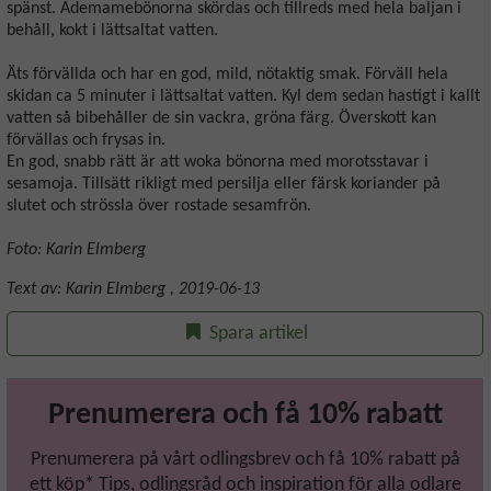
spänst. Ademamebönorna skördas och tillreds med hela baljan i
behåll, kokt i lättsaltat vatten.
Äts förvällda och har en god, mild, nötaktig smak. Förväll hela
skidan ca 5 minuter i lättsaltat vatten. Kyl dem sedan hastigt i kallt
vatten så bibehåller de sin vackra, gröna färg. Överskott kan
förvällas och frysas in.
En god, snabb rätt är att woka bönorna med morotsstavar i
sesamoja. Tillsätt rikligt med persilja eller färsk koriander på
slutet och strössla över rostade sesamfrön.
Foto: Karin Elmberg
Text av:
Karin Elmberg
,
2019-06-13
Spara artikel
Prenumerera och få 10% rabatt
Prenumerera på vårt odlingsbrev och få 10% rabatt på
ett köp* Tips, odlingsråd och inspiration för alla odlare