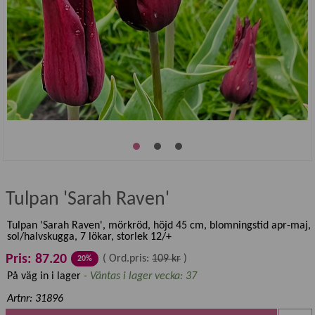
Tulpan 'Sarah Raven'
Tulpan 'Sarah Raven', mörkröd, höjd 45 cm, blomningstid apr-maj,
sol/halvskugga, 7 lökar, storlek 12/+
Pris: 87.20
(
Ord.pris:
109 kr
)
20%
På väg in i lager
- Väntas i lager vecka: 37
Artnr: 31896