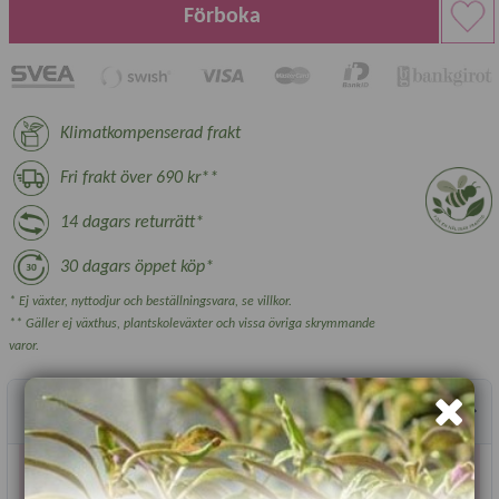
Förboka
Klimatkompenserad frakt
Fri frakt över 690 kr**
14 dagars returrätt*
30 dagars öppet köp*
* Ej växter, nyttodjur och beställningsvara, se villkor.
** Gäller ej växthus, plantskoleväxter och vissa övriga skrymmande
varor.
Produktbeskrivning
Order som innehåller förbokade produkter skickas när
samtliga varor kommit i lager.