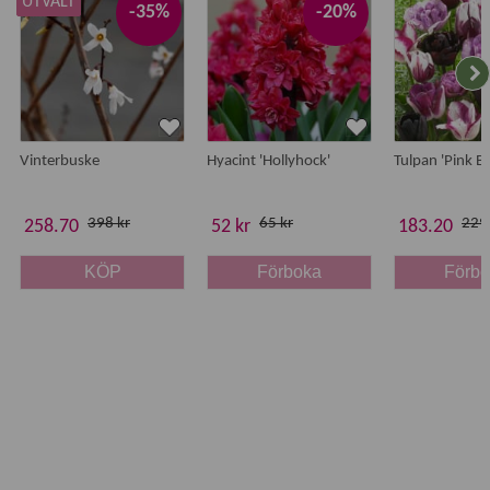
UTVALT
-35%
-20%
Vinterbuske
Hyacint 'Hollyhock'
Tulpan 'Pink B
398 kr
65 kr
229 
258.70
52 kr
183.20
KÖP
Förboka
Förb