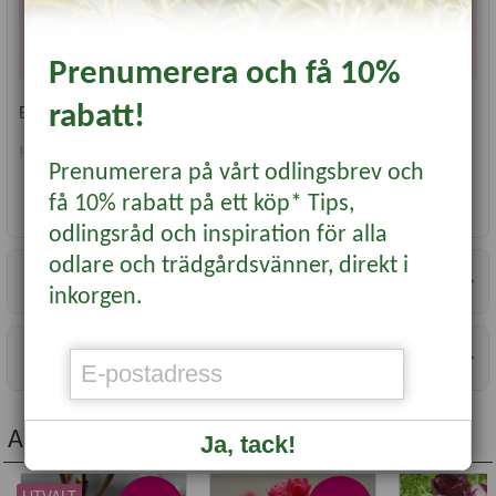
Önskar du få lagerförda produkter tidigare
rekommenderar vi att du lägger en order separat för
dessa.
Prenumerera och få 10%
rabatt!
En vacker exklusiv mörkröd liljeblommande tulpan.
Höjd ca
: 45 cm
Prenumerera på vårt odlingsbrev och
Blomningstid
: Apr-maj
Läge
: Sol/halvskugga
Läs mer...
få 10% rabatt på ett köp* Tips,
Planteringstid
: Augusti till tjälen
odlingsråd och inspiration för alla
Vetenskapligt namn
:
Tulipa gesneriana (Liljeblommiga
odlare och trädgårdsvänner, direkt i
Gruppen)
'Sarah Raven'
Specifikationer
Antal per förpackning
: 7
inkorgen.
Storlek lök/knöl
: 12/+
Information
Andra köpte även...
Ja, tack!