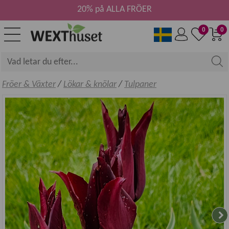
20% på ALLA FRÖER
0
0
Fröer & Växter
/
Lökar & knölar
/
Tulpaner