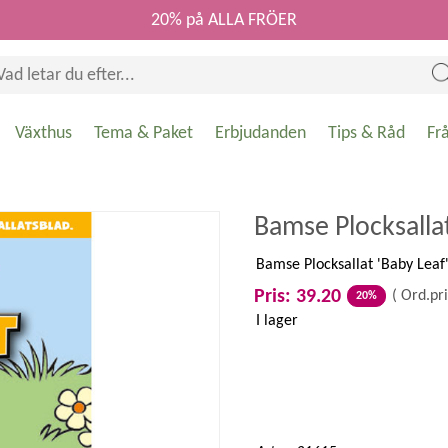
20% på ALLA FRÖER
Växthus
Tema & Paket
Erbjudanden
Tips & Råd
Fr
Bamse Plocksallat
Bamse Plocksallat 'Baby Leaf',
Pris: 39.20
(
Ord.pri
20%
I lager