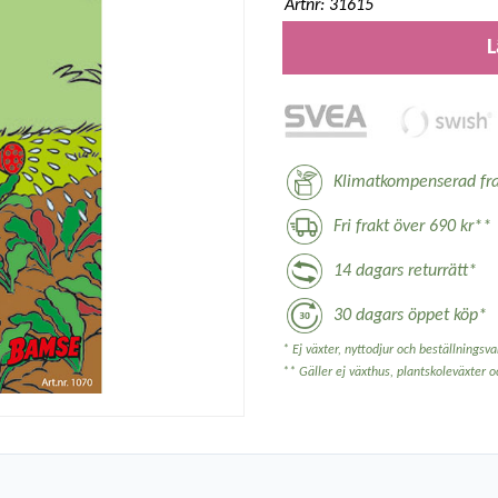
Artnr: 31615
L
Klimatkompenserad fra
Fri frakt över 690 kr**
14 dagars returrätt*
30 dagars öppet köp*
* Ej växter, nyttodjur och beställningsvar
** Gäller ej växthus, plantskoleväxter 