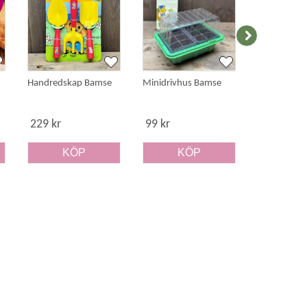
Handredskap Bamse
Minidrivhus Bamse
Barnhandsk
strl 5
229 kr
99 kr
59 kr
KÖP
KÖP
K