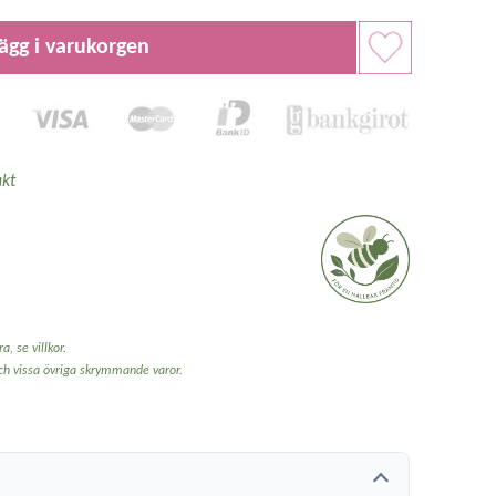
ägg i varukorgen
kt
a, se villkor.
och vissa övriga skrymmande varor.