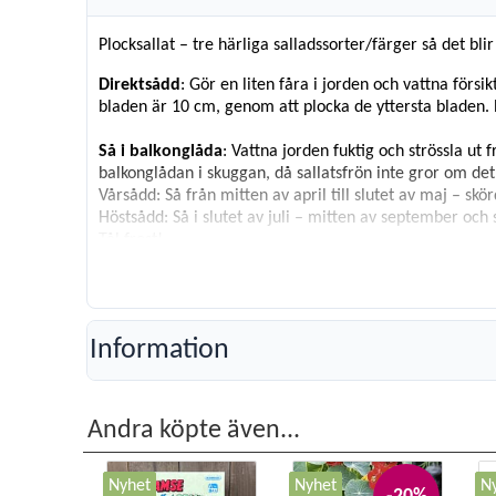
Plocksallat – tre härliga salladssorter/färger så det bli
Direktsådd
: Gör en liten fåra i jorden och vattna försi
bladen är 10 cm, genom att plocka de yttersta bladen. 
Så i balkonglåda
: Vattna jorden fuktig och strössla ut 
balkonglådan i skuggan, då sallatsfrön inte gror om det ä
Vårsådd: Så från mitten av april till slutet av maj – skör
Höstsådd: Så i slutet av juli – mitten av september och 
Tål frost!
Innehåll
: Ca. 800 frön
Räcker till
: 3-4 meter
Groningstid
: 4-6 dagar
Information
Andra köpte även...
Nyhet
Nyhet
N