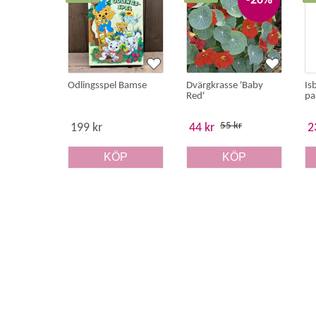
-20%
Odlingsspel Bamse
Dvärgkrasse 'Baby
Is
Red'
pa
55 kr
199 kr
44 kr
2
KÖP
KÖP