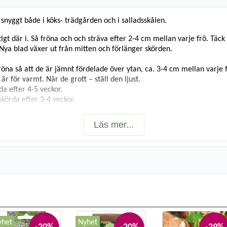
r snyggt både i köks- trädgården och i salladsskålen.
ktigt där i. Så fröna och och sträva efter 2-4 cm mellan varje frö. Täc
Nya blad växer ut från mitten och förlänger skörden.
fröna så att de är jämnt fördelade över ytan, ca. 3-4 cm mellan varje f
r för varmt. När de grott – ställ den ljust.
da efter 4-5 veckor.
skörda efter 3-4 veckor.
Läs mer...
yhet
Nyhet