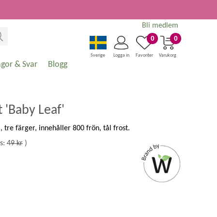
Bli medlem
0
0
Sverige
Logga in
Favoriter
Varukorg
ågor & Svar
Blogg
 'Baby Leaf'
 tre färger, innehåller 800 frön, tål frost.
s:
49 kr
)