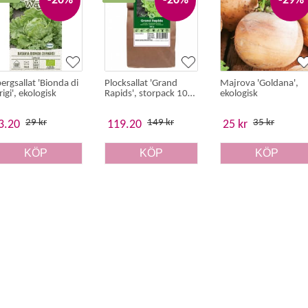
-20%
-20%
-29%
bergsallat 'Bionda di
Plocksallat 'Grand
Majrova 'Goldana',
rigi', ekologisk
Rapids', storpack 100
ekologisk
g
29 kr
149 kr
35 kr
3.20
119.20
25 kr
KÖP
KÖP
KÖP