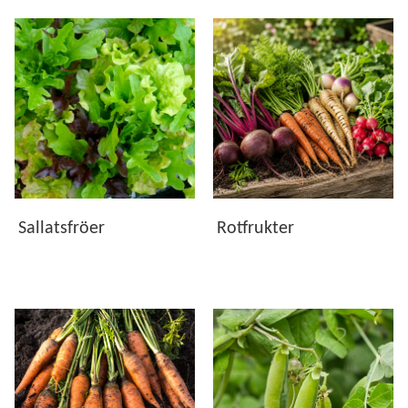
ljusförhållandena för bättre tillväxt och smak.
Snabb skörd
– bladgrönt och vissa örter kan ge skörd
snabbt, medan många fruktgrönsaker tar längre tid.
Varför odla från frö?
Att odla från frö är ett enkelt sätt att få mer variation och
större kontroll. Du kan välja exakt de sorter du vill ha,
anpassa odlingen efter ditt utrymme och samtidigt skapa en
trädgård som passar din smak.
Sallatsfröer
Rotfrukter
Större sortutbud
än färdiga plantor
Mer flexibilitet
– odla i liten skala eller stort
Bättre anpassning
efter växtplats och säsong
Roligare odling
– följ plantan från start till skörd
Kort om att så fröer: förkultivering och
direktsådd
Vissa fröer trivs bäst med
förkultivering
, där du sår