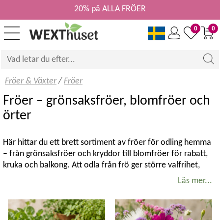
20% på ALLA FRÖER
0
0
Fröer & Växter
/
Fröer
Fröer – grönsaksfröer, blomfröer och
örter
Här hittar du ett brett sortiment av fröer för odling hemma
– från grönsaksfröer och kryddor till blomfröer för rabatt,
kruka och balkong. Att odla från frö ger större valfrihet,
bättre anpassning efter växtplats och möjlighet att lyckas
Läs mer...
oavsett om du är nybörjare eller van odlare.
Välj fröer för kruka, växthus eller friland
Hitta sorter för både snabb skörd och lång säsong