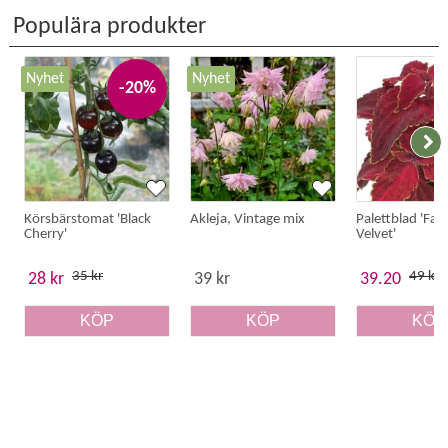
Populära produkter
Nyhet
Nyhet
-20%
Körsbärstomat 'Black
Akleja, Vintage mix
Palettblad 'Fai
Cherry'
Velvet'
35 kr
49 kr
28 kr
39 kr
39.20
KÖP
KÖP
KÖP