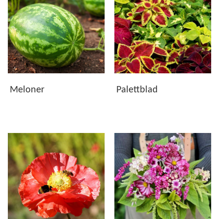
särskilt om du har bra ljus. För större skörd och
fruktgrönsaker behövs oftast mer ljus och utrymme.
Vilka fröer är enklast för nybörjare?
Snabbväxande bladgrönt, vissa kryddor och lättodlade
blommor är ofta bra att börja med. Välj sorter som passar
din odlingsplats och följ såanvisningarna på fröpåsen.
Meloner
Palettblad