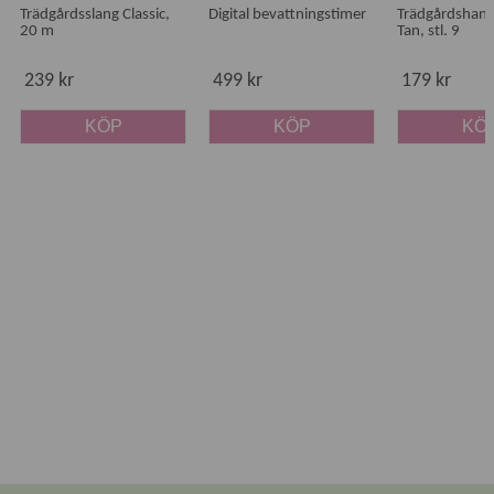
Trädgårdsslang Classic,
Digital bevattningstimer
Trädgårdshand
20 m
Tan, stl. 9
239 kr
499 kr
179 kr
KÖP
KÖP
KÖ