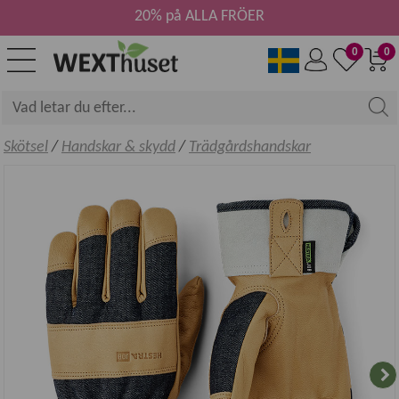
20% på ALLA FRÖER
0
0
Skötsel
/
Handskar & skydd
/
Trädgårdshandskar