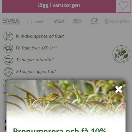
Lägg i varukorgen
Klimatkompenserad frakt
Fri frakt över 690 kr**
14 dagars returrätt*
30 dagars öppet köp*
* Ej växter, nyttodjur och beställningsvara, se villkor.
** Gäller ej växthus, plantskoleväxter och vissa övriga skrymmande
varor.
Produktbeskrivning
Hestra Job Classic Denim är en tålig och ofodrad handske,
perfekt för traditionella arbetsuppgifter som kräver styrka
Prenumerera och få 10%