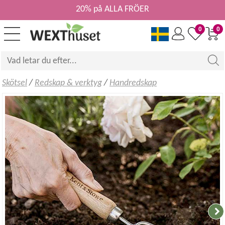
20% på ALLA FRÖER
0
0
Skötsel
/
Redskap & verktyg
/
Handredskap