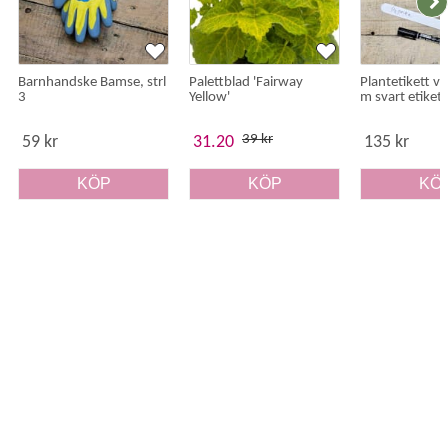
Barnhandske Bamse, strl
Palettblad 'Fairway
Plantetikett vi
3
Yellow'
m svart etiket
39 kr
59 kr
31.20
135 kr
KÖP
KÖP
KÖ