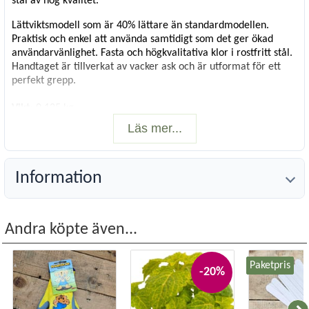
stål av hög kvalitet.
Lättviktsmodell som är 40% lättare än standardmodellen.
Praktisk och enkel att använda samtidigt som det ger ökad
användarvänlighet. Fasta och högkvalitativa klor i rostfritt stål.
Handtaget är tillverkat av vacker ask och är utformat för ett
perfekt grepp.
Vikt
: 0,125 kg
Längd
: 214 mm
Läs mer...
15 års garanti
Information
Andra köpte även...
Paketpris
-20%