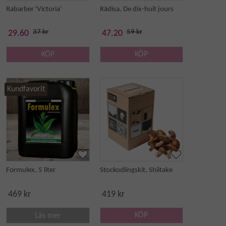
Rabarber 'Victoria'
Rädisa, De dix-huit jours
37 kr
59 kr
29.60
47.20
KÖP
KÖP
Kundfavorit
Formulex, 5 liter
Stockodlingskit, Shiitake
469 kr
419 kr
KÖP
Läs mer