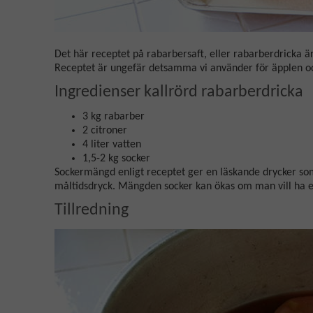
Det här receptet på rabarbersaft, eller rabarberdricka ä
Receptet är ungefär detsamma vi använder för äpplen o
Ingredienser kallrörd rabarberdricka
3 kg rabarber
2 citroner
4 liter vatten
1,5-2 kg socker
Sockermängd enligt receptet ger en läskande drycker so
måltidsdryck. Mängden socker kan ökas om man vill ha e
Tillredning