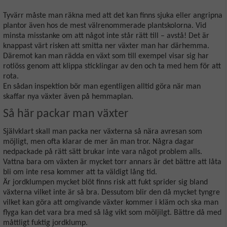
Tyvärr måste man räkna med att det kan finns sjuka eller angripna
plantor även hos de mest välrenommerade plantskolorna. Vid
minsta misstanke om att något inte står rätt till – avstå! Det är
knappast värt risken att smitta ner växter man har därhemma.
Däremot kan man rädda en växt som till exempel visar sig har
rotlöss genom att klippa sticklingar av den och ta med hem för att
rota.
En sådan inspektion bör man egentligen alltid göra när man
skaffar nya växter även på hemmaplan.
Så här packar man växter
Självklart skall man packa ner växterna så nära avresan som
möjligt, men ofta klarar de mer än man tror. Några dagar
nedpackade på rätt sätt brukar inte vara något problem alls.
Vattna bara om växten är mycket torr annars är det bättre att låta
bli om inte resa kommer att ta väldigt lång tid.
Är jordklumpen mycket blöt finns risk att fukt sprider sig bland
växterna vilket inte är så bra. Dessutom blir den då mycket tyngre
vilket kan göra att omgivande växter kommer i kläm och ska man
flyga kan det vara bra med så låg vikt som möljilgt. Bättre då med
måttligt fuktig jordklump.