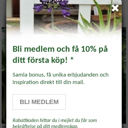
Bli medlem och få 10% på
ditt första köp! *
Prenumerera och få 10%
rabatt!
Samla bonus, få unika erbjudanden och
inspiration direkt till din mail.
Prenumerera på vårt odlingsbrev och
få 10% rabatt på ett köp* Tips,
BLI MEDLEM
odlingsråd och inspiration för alla
odlare och trädgårdsvänner, direkt i
Rabattkoden hittar du i mejlet du får som
inkorgen.
bekräftelse på ditt medlemskap.
Vi har det bra, vi här back i bussen!