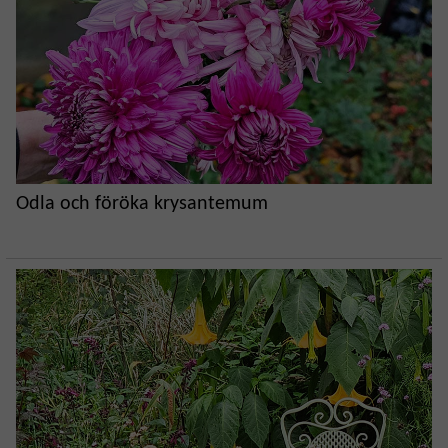
Odla och föröka krysantemum