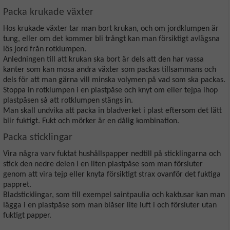
Packa krukade växter
Hos krukade växter tar man bort krukan, och om jordklumpen är
tung, eller om det kommer bli trångt kan man försiktigt avlägsna
lös jord från rotklumpen.
Anledningen till att krukan ska bort är dels att den har vassa
kanter som kan mosa andra växter som packas tillsammans och
dels för att man gärna vill minska volymen på vad som ska packas.
Stoppa in rotklumpen i en plastpåse och knyt om eller tejpa ihop
plastpåsen så att rotklumpen stängs in.
Man skall undvika att packa in bladverket i plast eftersom det lätt
blir fuktigt. Fukt och mörker är en dålig kombination.
Packa sticklingar
Vira några varv fuktat hushållspapper nedtill på sticklingarna och
stick den nedre delen i en liten plastpåse som man försluter
genom att vira tejp eller knyta försiktigt strax ovanför det fuktiga
pappret.
Bladsticklingar, som till exempel saintpaulia och kaktusar kan man
lägga i en plastpåse som man blåser lite luft i och försluter utan
fuktigt papper.