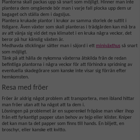
Plantorna skall packas upp så snart som möjligt. Hinner man inte
plantera dem omgående bör man i varje fall plocka upp dem ur
bagaget och ställa dem i dagsljus.
Plantera krukade plantor i krukor av samma storlek de suttit i
tidigare. Även växter som skall planteras i trädgården kan må bra
av att vänja sig vid det nya klimatet i en kruka några veckor, det
beror på hur känslig växten är.
Medhavda sticklingar sätter man i såjord i ett
miniväxthus
så snart
som möjligt.
Tänk på att hålla de nykomna växterna åtskilda från de redan
befintliga plantorna i några veckor för att förhindra spridning av
eventuella skadegörare som kanske inte visar sig förrän efter
hemkomsten.
Resa med fröer
Fröer är aldrig något problem att transportera, men ibland hittar
man fröer utan att ha något att ta dem i.
Lösningen på problemet är en superenkel fröpåse man viker ihop
från ett fyrkantigt papper utan behov av tejp eller klister. Kniper
det kan man ta det papper som finns till hands. En biljett, en
broschyr, eller kanske ett kvitto.