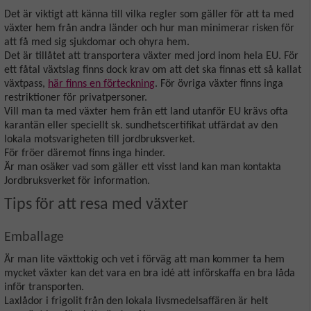
Det är viktigt att känna till vilka regler som gäller för att ta med
växter hem från andra länder och hur man minimerar risken för
att få med sig sjukdomar och ohyra hem.
Det är tillåtet att transportera växter med jord inom hela EU. För
ett fåtal växtslag finns dock krav om att det ska finnas ett så kallat
växtpass,
här finns en förteckning
. För övriga växter finns inga
restriktioner för privatpersoner.
Vill man ta med växter hem från ett land utanför EU krävs ofta
karantän eller speciellt sk. sundhetscertifikat utfärdat av den
lokala motsvarigheten till jordbruksverket.
För fröer däremot finns inga hinder.
Är man osäker vad som gäller ett visst land kan man kontakta
Jordbruksverket för information.
Tips för att resa med växter
Emballage
Är man lite växttokig och vet i förväg att man kommer ta hem
mycket växter kan det vara en bra idé att införskaffa en bra låda
inför transporten.
Laxlådor i frigolit från den lokala livsmedelsaffären är helt