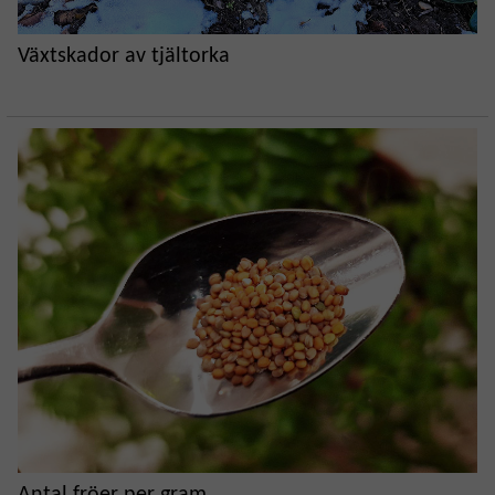
Växtskador av tjältorka
Antal fröer per gram