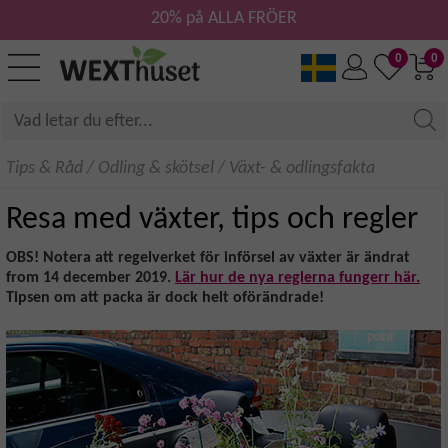
20% på ALLA FRÖER
0
0
Tips & Råd
/
Odling & skötsel
/
Växt- & odlingsfakta
Resa med växter, tips och regler
OBS! Notera att regelverket för införsel av växter är ändrat
from 14 december 2019.
Lär hur de nya reglerna fungerr här.
Tipsen om att packa är dock helt oförändrade!