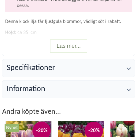
dessa.
Denna klocklilja får ljustgula blommor, vädligt söt i rabatt.
Höjd:
ca 35 cm
Färg:
gul
Blomningstid:
april-maj
Läs mer...
Läge:
sol/halvskugga
Planteringstid:
augusti-oktober
Vetenskapligt namn:
Fritillaria pallidiflora
Specifikationer
Antal lökar:
2
Storlek:
12/+
Information
Andra köpte även...
Nyhet
-20%
-20%