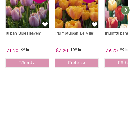
Tulpan 'Blue Heaven'
Triumptulpan 'Bellville'
Triumftulpaner
89 kr
109 kr
99 kr
71.20
87.20
79.20
Förboka
Förboka
Förb