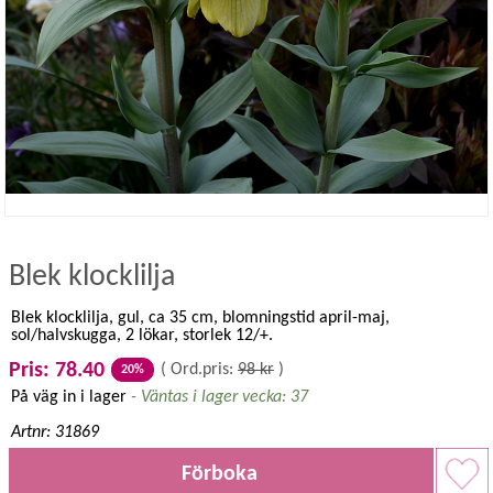
Blek klocklilja
Blek klocklilja, gul, ca 35 cm, blomningstid april-maj,
sol/halvskugga, 2 lökar, storlek 12/+.
Pris: 78.40
(
Ord.pris:
98 kr
)
20%
På väg in i lager
- Väntas i lager vecka: 37
Artnr: 31869
Förboka