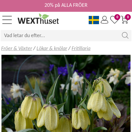
20% på ALLA FRÖER
0
0
Fröer & Växter
/
Lökar & knölar
/
Fritillaria