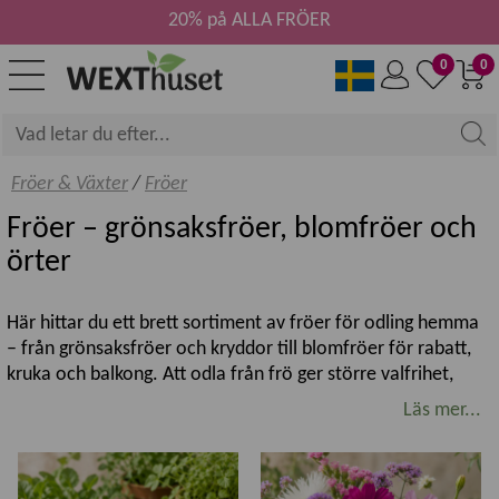
20% på ALLA FRÖER
0
0
Fröer & Växter
/
Fröer
Fröer – grönsaksfröer, blomfröer och
örter
Här hittar du ett brett sortiment av fröer för odling hemma
– från grönsaksfröer och kryddor till blomfröer för rabatt,
kruka och balkong. Att odla från frö ger större valfrihet,
bättre anpassning efter växtplats och möjlighet att lyckas
Läs mer...
oavsett om du är nybörjare eller van odlare.
Välj fröer för kruka, växthus eller friland
Hitta sorter för både snabb skörd och lång säsong