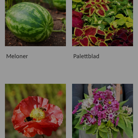
särskilt om du har bra ljus. För större skörd och
fruktgrönsaker behövs oftast mer ljus och utrymme.
Vilka fröer är enklast för nybörjare?
Snabbväxande bladgrönt, vissa kryddor och lättodlade
blommor är ofta bra att börja med. Välj sorter som passar
din odlingsplats och följ såanvisningarna på fröpåsen.
Meloner
Palettblad