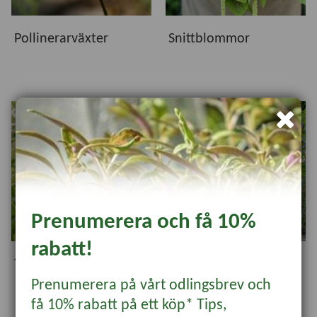
Pollinerarväxter
Snittblommor
Prenumerera och få 10%
rabatt!
Tvååriga blommor
Perenner - frö
Prenumerera på vårt odlingsbrev och
få 10% rabatt på ett köp* Tips,