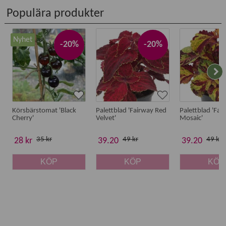
Populära produkter
Nyhet
-20%
-20%
Körsbärstomat 'Black
Palettblad 'Fairway Red
Palettblad 'Fai
Cherry'
Velvet'
Mosaic'
35 kr
49 kr
49 kr
28 kr
39.20
39.20
KÖP
KÖP
KÖP