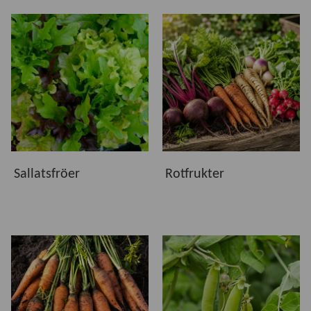
ljusförhållandena för bättre tillväxt och smak.
Snabb skörd
– bladgrönt och vissa örter kan ge skörd
snabbt, medan många fruktgrönsaker tar längre tid.
Varför odla från frö?
Att odla från frö är ett enkelt sätt att få mer variation och
större kontroll. Du kan välja exakt de sorter du vill ha,
anpassa odlingen efter ditt utrymme och samtidigt skapa en
trädgård som passar din smak.
Sallatsfröer
Rotfrukter
Större sortutbud
än färdiga plantor
Mer flexibilitet
– odla i liten skala eller stort
Bättre anpassning
efter växtplats och säsong
Roligare odling
– följ plantan från start till skörd
Kort om att så fröer: förkultivering och
direktsådd
Vissa fröer trivs bäst med
förkultivering
, där du sår