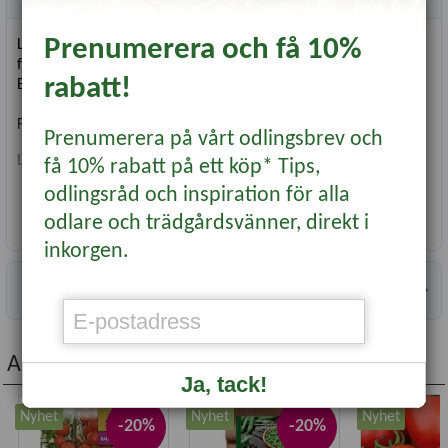
Prenumerera och få 10%
Lättodlad och praktiskt taget stocklöpningsfri. Mycket lämplig
för tidig buntning.
rabatt!
Ej värmebehandlad.
Förpackningen innehåller 250 gram.
Prenumerera på vårt odlingsbrev och
Lökstorlek:
8/21
få 10% rabatt på ett köp* Tips,
odlingsråd och inspiration för alla
Läs mer...
odlare och trädgårdsvänner, direkt i
inkorgen.
Information
Andra köpte även...
Ja, tack!
Nyhet
Nyhet
Nyhet
-20%
-20%