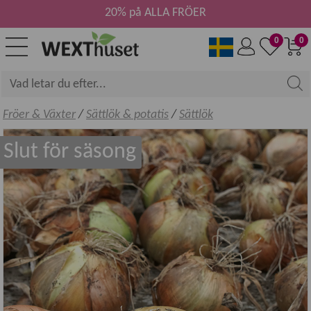
20% på ALLA FRÖER
0
0
Fröer & Växter
/
Sättlök & potatis
/
Sättlök
Slut för säsong