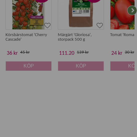
Körsbärstomat 'Cherry
Märgärt 'Gloriosa',
Tomat 'Roma V
Cascade'
storpack 500 g
45 kr
139 kr
30 kr
36 kr
111.20
24 kr
KÖP
KÖP
KÖ