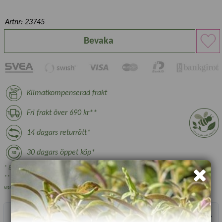
Artnr: 23745
Bevaka
Klimatkompenserad frakt
Fri frakt över 690 kr**
14 dagars returrätt*
30 dagars öppet köp*
* Ej växter, nyttodjur och beställningsvara, se villkor.
** Gäller ej växthus, plantskoleväxter och vissa övriga skrymmande
varor.
Produktbeskrivning