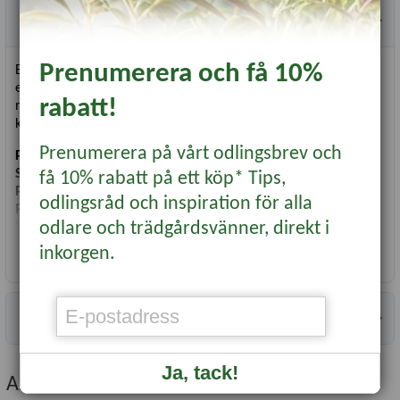
Produktbeskrivning
Prenumerera och få 10%
Ekologiskt odlad schalottenlök. Den avlånga formen gör den
extra lätt att skiva. Aromatisk, och god att både grilla och äta
rabatt!
rå. Schalottenlök växer i knippen och varje sättlök ger ett nytt
knippe lökar.
Prenumerera på vårt odlingsbrev och
Planteringstid
: Apr-maj
Skörd
: Juli-aug
få 10% rabatt på ett köp* Tips,
Plantavstånd, cm
: 15
odlingsråd och inspiration för alla
Radavstånd, cm
: 25
odlare och trädgårdsvänner, direkt i
Växtläge
: Sol till halvskugga
inkorgen.
Läs mer...
Förpackningen innehåller 200 gram sättlök
Information
Ja, tack!
Andra köpte även...