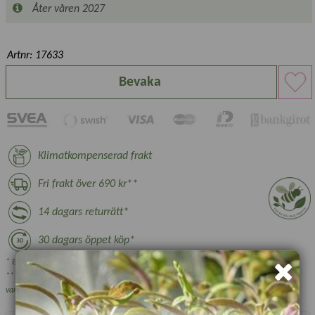
Åter våren 2027
Artnr: 17633
Bevaka
Klimatkompenserad frakt
Fri frakt över 690 kr**
14 dagars returrätt*
30 dagars öppet köp*
* Ej växter, nyttodjur och beställningsvara, se villkor.
** Gäller ej växthus, plantskoleväxter och vissa övriga skrymmande
varor.