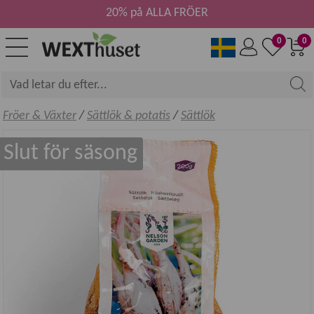
20% på ALLA FRÖER
0
0
Fröer & Växter
/
Sättlök & potatis
/
Sättlök
Slut för säsong