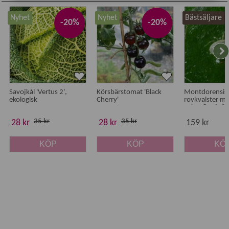
Nyhet
Nyhet
Bästsäljare
-20%
-20%
Savojkål 'Vertus 2',
Körsbärstomat 'Black
Montdorensis
ekologisk
Cherry'
rovkvalster mot
spinn & mjöllö
35 kr
35 kr
28 kr
28 kr
159 kr
KÖP
KÖP
KÖ