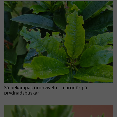
Så bekämpas öronviveln - marodör på
prydnadsbuskar