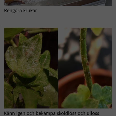
Rengöra krukor
Känn igen och bekämpa sköldlöss och ullöss