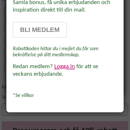
rabatt!
Samla bonus, få unika erbjudanden och
inspiration direkt till din mail.
CHILIFRÖER & PAPRIKAFRÖER
Prenumerera på vårt odlingsbrev och
få 10% rabatt på ett köp* Tips,
VÄXTBELSYNING
BLI MEDLEM
odlingsråd och inspiration för alla
SÅJORD & PLANTERINGSJORD
odlare och trädgårdsvänner, direkt i
Rabattkoden hittar du i mejlet du får som
inkorgen.
BIOLOGISK BEKÄMPNING
bekräftelse på ditt medlemskap.
Redan medlem?
Logga in
för att se
KRUKOR & ODLINGSSÄCKAR
veckans erbjudande.
Foto: Lena Ljungquist m fl.
Ja, tack!
*Se villkor
Text av:
Lena Ljungquist
,
2025-12-09
Spara artikel