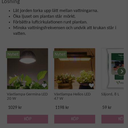
Lösning
Låt jorden torka upp lätt mellan vattningarna.
Öka ljuset om plantan står mörkt.
Förbättra luftcirkulationen runt plantan.
Minska vattningsfrekvensen och undvik att krukan står i
vatten.
Nyhet
Nyhet
Växtlampa Germina LED
Växtlampa Helios LED
Såjord, 8 L
20 W
47 W
1029 kr
1198 kr
59 kr
KÖP
KÖP
KÖP