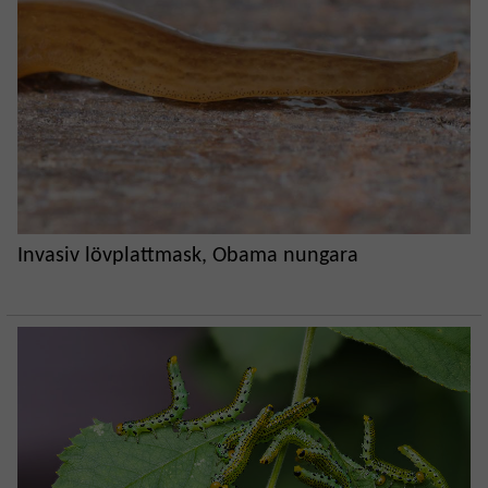
Invasiv lövplattmask, Obama nungara