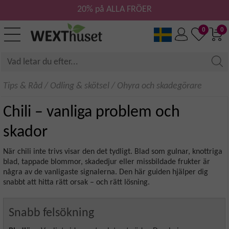
20% på ALLA FRÖER
0
0
Tips & Råd
/
Odling & skötsel
/
Ohyra och skadegörare
Chili – vanliga problem och
skador
När chili inte trivs visar den det tydligt. Blad som gulnar, knottriga
blad, tappade blommor, skadedjur eller missbildade frukter är
några av de vanligaste signalerna. Den här guiden hjälper dig
snabbt att hitta rätt orsak – och rätt lösning.
Snabb felsökning