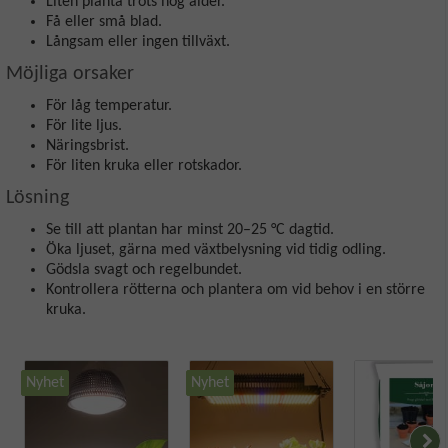
Liten planta trots hög ålder.
Få eller små blad.
Långsam eller ingen tillväxt.
Möjliga orsaker
För låg temperatur.
För lite ljus.
Näringsbrist.
För liten kruka eller rotskador.
Lösning
Se till att plantan har minst 20–25 °C dagtid.
Öka ljuset, gärna med växtbelysning vid tidig odling.
Gödsla svagt och regelbundet.
Kontrollera rötterna och plantera om vid behov i en större
kruka.
Nyhet
Nyhet