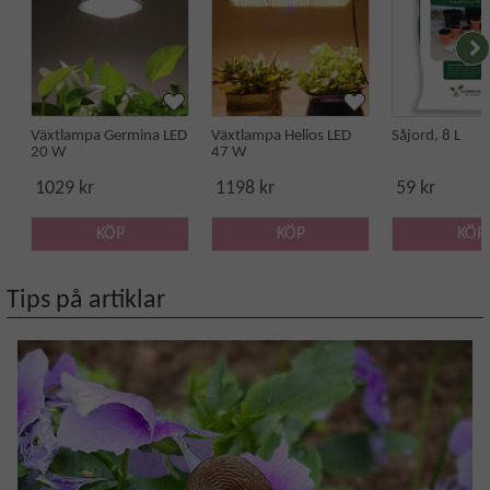
Växtlampa Germina LED
Växtlampa Helios LED
Såjord, 8 L
20 W
47 W
1029 kr
1198 kr
59 kr
KÖP
KÖP
KÖP
Tips på artiklar