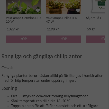
Växtlampa Germina LED
Växtlampa Helios LED
Såjord, 8 L
20 W
47 W
1029 kr
1198 kr
59 kr
KÖP
KÖP
KÖP
Rangliga och gängliga chiliplantor
Orsak
Rangliga plantor beror nästan alltid på för lite ljus i kombination
med för hög temperatur under uppdragningen.
Lösning
Öka ljusstyrkan och/eller förläng belysningstiden.
Sänk temperaturen till cirka 18–20 °C.
Toppa plantan för att få fler sidoskott och ett kraftigare