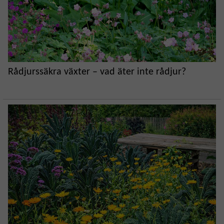
Rådjurssäkra växter – vad äter inte rådjur?