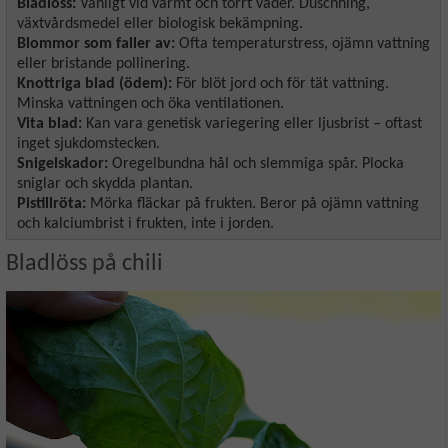
Bladlöss:
Vanligt vid varmt och torrt väder. Duschning,
växtvårdsmedel eller biologisk bekämpning.
Blommor som faller av:
Ofta temperaturstress, ojämn vattning
eller bristande pollinering.
Knottriga blad (ödem):
För blöt jord och för tät vattning.
Minska vattningen och öka ventilationen.
Vita blad:
Kan vara genetisk variegering eller ljusbrist – oftast
inget sjukdomstecken.
Snigelskador:
Oregelbundna hål och slemmiga spår. Plocka
sniglar och skydda plantan.
Pistillröta:
Mörka fläckar på frukten. Beror på ojämn vattning
och kalciumbrist i frukten, inte i jorden.
Bladlöss på chili