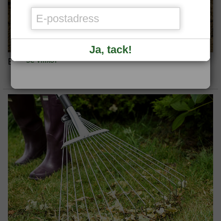
Redan medlem?
Logga in
för att se
veckans erbjudande.
Ja, tack!
*Se villkor
Bästa redskapen för att rensa ogräs