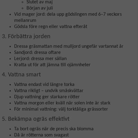
Slutet av maj
Början av juli
Vid mager jord: dela upp gödslingen med 6–7 veckors
mellanrum
Gödsla före regn eller vattna efteråt
3. Förbättra jorden
Dressa gräsmattan med mulljord ungefär vartannat år
Sandjord: dressa oftare
Lerjord: dressa mer sällan
Kratta ut för att jämna till ojämnheter
4. Vattna smart
Vattna endast vid längre torka
Vattna rikligt – undvik småskvättar
Djup vattning ger starkare rötter
Vattna morgon eller kväll när solen inte är stark
För minimal vattning: välj torktåliga grässorter
5. Bekämpa ogräs effektivt
Ta bort ogräs när de precis ska blomma
Då är rötterna som svagast