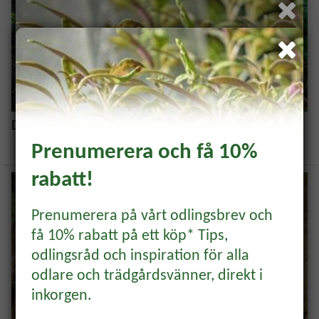
Bli medlem och få 10% på
Detta är permakultur
ditt första köp! *
Prenumerera och få 10%
rabatt!
Samla bonus, få unika erbjudanden och
inspiration direkt till din mail.
Prenumerera på vårt odlingsbrev och
få 10% rabatt på ett köp* Tips,
BLI MEDLEM
odlingsråd och inspiration för alla
odlare och trädgårdsvänner, direkt i
Rabattkoden hittar du i mejlet du får som
inkorgen.
bekräftelse på ditt medlemskap.