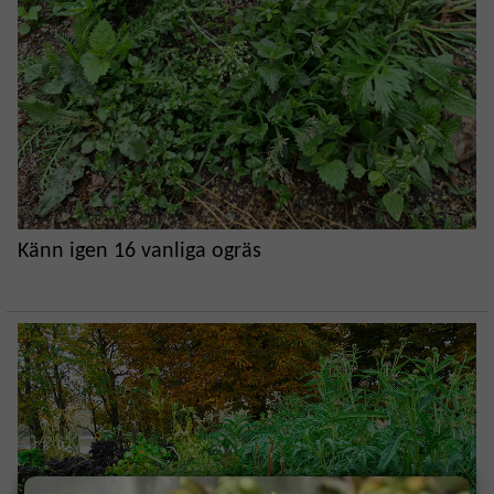
Känn igen 16 vanliga ogräs