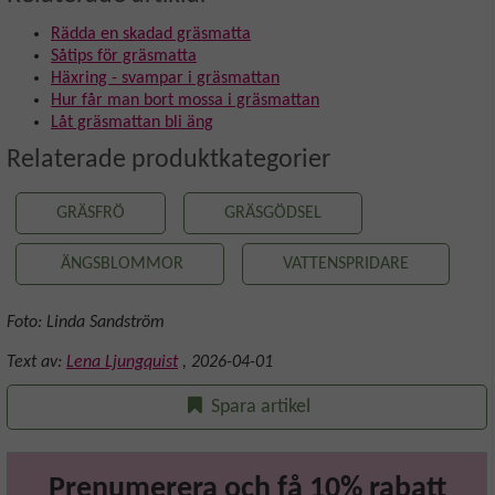
Rädda en skadad gräsmatta
Såtips för gräsmatta
Häxring - svampar i gräsmattan
Hur får man bort mossa i gräsmattan
Låt gräsmattan bli äng
Relaterade produktkategorier
GRÄSFRÖ
GRÄSGÖDSEL
ÄNGSBLOMMOR
VATTENSPRIDARE
Foto: Linda Sandström
Text av:
Lena Ljungquist
,
2026-04-01
Spara artikel
Prenumerera och få 10% rabatt