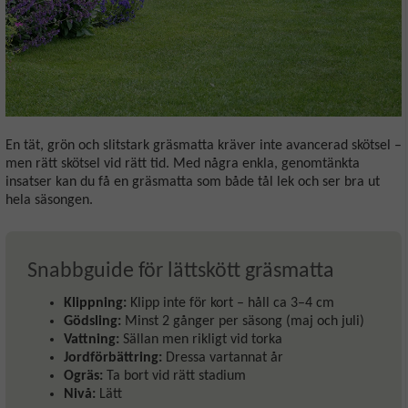
En tät, grön och slitstark gräsmatta kräver inte avancerad skötsel –
men rätt skötsel vid rätt tid. Med några enkla, genomtänkta
insatser kan du få en gräsmatta som både tål lek och ser bra ut
hela säsongen.
Snabbguide för lättskött gräsmatta
Klippning:
Klipp inte för kort – håll ca 3–4 cm
Gödsling:
Minst 2 gånger per säsong (maj och juli)
Vattning:
Sällan men rikligt vid torka
Jordförbättring:
Dressa vartannat år
Ogräs:
Ta bort vid rätt stadium
Nivå:
Lätt