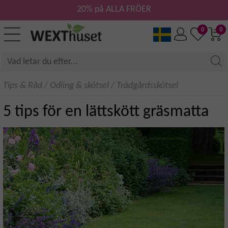
20% på ALLA FRÖER
0
0
Tips & Råd
/
Odling & skötsel
/
Trädgårdsskötsel
5 tips för en lättskött gräsmatta