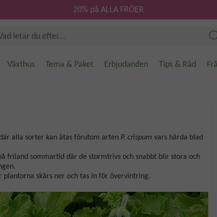
20% på ALLA FRÖER
Växthus
Tema & Paket
Erbjudanden
Tips & Råd
Fr
är alla sorter kan ätas förutom arten
P. crispum
vars hårda blad
på friland sommartid där de stormtrivs och snabbt blir stora och
ngen.
lantorna skärs ner och tas in för övervintring.