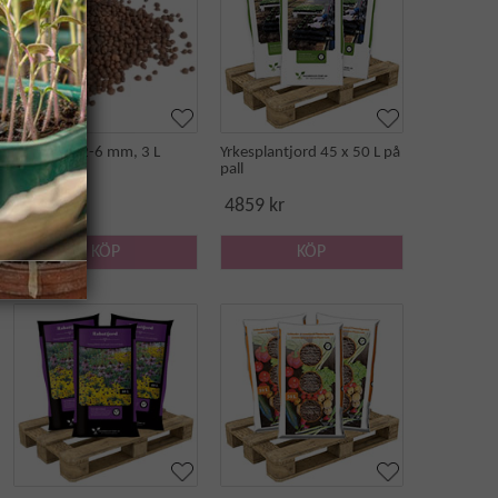
Lecakulor 2-6 mm, 3 L
Yrkesplantjord 45 x 50 L på
pall
35 kr
4859 kr
KÖP
KÖP