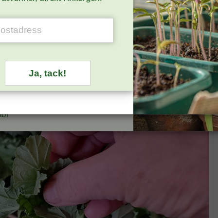
t till din mail.
LI MEDLEM
oden hittar du i mejlet du får som
else på ditt medlemskap.
n medlem?
Logga in
för att se
Ja, tack!
ns erbjudande.
kor