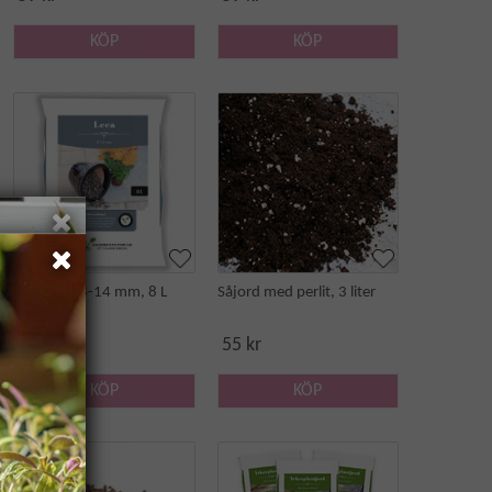
KÖP
KÖP
Lecakulor 8-14 mm, 8 L
Såjord med perlit, 3 liter
59 kr
55 kr
KÖP
KÖP