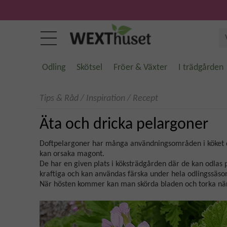
Odling
Skötsel
Fröer & Växter
I trädgården
Tips & Råd
/
Inspiration
/
Recept
Äta och dricka pelargoner
Doftpelargoner har många användningsområden i köket d
kan orsaka magont.
De har en given plats i köksträdgården där de kan odlas 
kraftiga och kan användas färska under hela odlingssäso
När hösten kommer kan man skörda bladen och torka när p