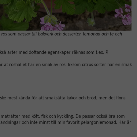
 ros som passar till bakverk och desserter, lemonad och te och
 också arter med doftande egenskaper räknas som t.ex.
P.
ar åt roshållet har en smak av ros, liksom citrus sorter har en smak
ke mest kända för att smaksätta kakor och bröd, men det finns
maträtter med kött, fisk och kyckling. De passar också bra som
ka blandningar och inte minst till min favorit pelargonlemonad. Här är