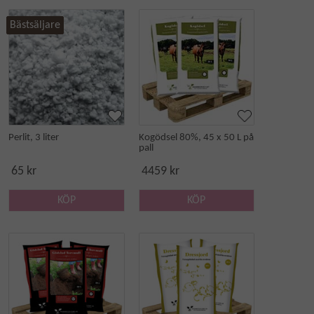
Bästsäljare
Perlit, 3 liter
Kogödsel 80%, 45 x 50 L på
pall
65 kr
4459 kr
KÖP
KÖP