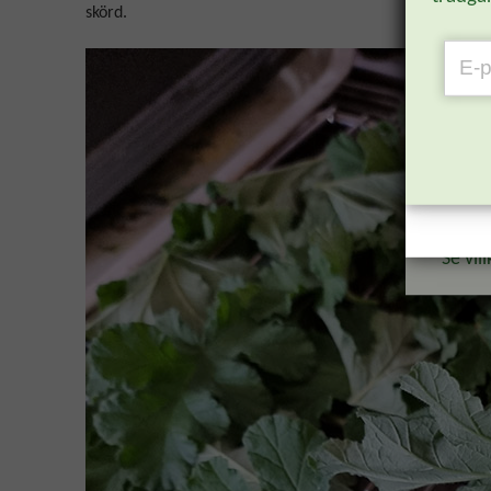
direk
skörd.
B
Rabattk
bekräft
Reda
vecka
*Se vill