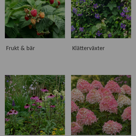
Vi erbjuder växter som är utvalda för att trivas i svenska
odlingsförhållanden. Oavsett om du vill skapa en
blommande rabatt, plantera ett vackert träd, odla egna bär
eller låta klätterväxter rama in uteplatsen finns växter för
både små och stora trädgårdar. Hos oss hittar du växter
som ger glädje, blomning och grönska under många år.
Frukt & bär
Klätterväxter
Kvalitet från vår plantskola
Våra växter kommer både från vår egen odling och från
ledande växtleverantörer. Gemensamt är att de håller hög
kvalitet och är noggrant utvalda för att etablera sig väl och
utvecklas i svenska trädgårdar. I produktinformationen
hittar du råd om växtplats, härdighet, plantering och skötsel
för respektive växt.
Hitta rätt växter för din trädgård
Utforska våra underkategorier och upptäck växter som