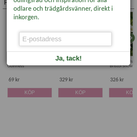
odlingsråd och inspiration för alla
Populära produkter
odlare och trädgårdsvänner, direkt i
inkorgen.
Ja, tack!
Akleja 'William
Körsbärskornell
Vit trädgårdspr
Guinness'
'Bristol Snowfl
69 kr
329 kr
326 kr
KÖP
KÖP
KÖP