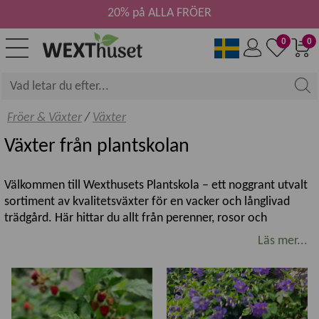
20% på ALLA FRÖER
0
0
Fröer & Växter
/
Växter
Växter från plantskolan
Välkommen till Wexthusets Plantskola – ett noggrant utvalt
sortiment av kvalitetsväxter för en vacker och långlivad
trädgård. Här hittar du allt från perenner, rosor och
klätterväxter till prydnadsbuskar, prydnadsträd samt frukt-
Läs mer...
och bärväxter. Sortimentet varierar under säsongen och
kompletteras löpande med nya sorter och aktuella favoriter.
Kvalitetsväxter för svenska trädgårdar