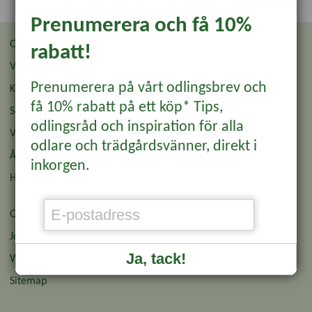
Prenumerera och få 10%
Om oss
Återförsäljare
rabatt!
Villkor
Återförsäljare Login
Prenumerera på vårt odlingsbrev och
Kontakt & Butik
Odlingsbrev
få 10% rabatt på ett köp* Tips,
Sommarbutiken
Wexthuset Garden Club
odlingsråd och inspiration för alla
Vanliga frågor
Affiliate
odlare och trädgårdsvänner, direkt i
Ångra köp
Pressinformation
inkorgen.
Hållbarhet & Miljö
Presentkort
Om cookies och GDPR
Jobba hos oss
Ja, tack!
Wexthuset Japan
Sitemap