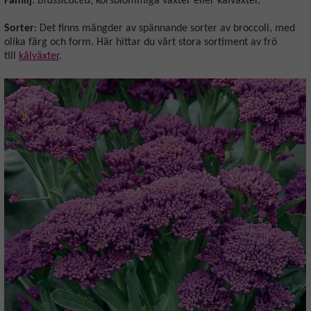
Familj
:
Brassicacea
, korsblommiga växter eller kålväxter.
Sorter
: Det finns mängder av spännande sorter av broccoli, med
olika färg och form. Här hittar du vårt stora sortiment av frö
till
kålväxter
.