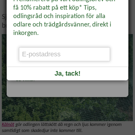
få 10% rabatt på ett köp* Tips,
BLI MEDLEM
odlingsråd och inspiration för alla
Sjukdomar och problem vid odling av
odlare och trädgårdsvänner, direkt i
broccoli
Rabattkoden hittar du i mejlet du får som
inkorgen.
bekräftelse på ditt medlemskap.
Redan medlem?
Logga in
för att se
veckans erbjudande.
Ja, tack!
*Se villkor
Kålnät
gör odlingen lättskött då regn och ljus kommer igenom
samtidigt som skadedjur inte kommer till.