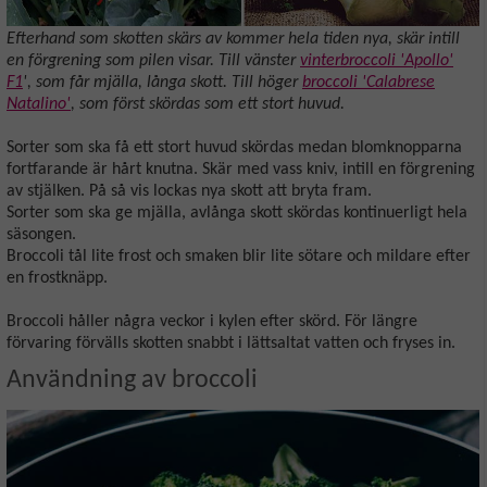
Efterhand som skotten skärs av kommer hela tiden nya, skär intill
en förgrening som pilen visar. Till vänster
vinterbroccoli 'Apollo'
F1
', som får mjälla, långa skott. Till höger
broccoli 'Calabrese
Natalino'
, som först skördas som ett stort huvud.
Sorter som ska få ett stort huvud skördas medan blomknopparna
fortfarande är hårt knutna. Skär med vass kniv, intill en förgrening
av stjälken. På så vis lockas nya skott att bryta fram.
Sorter som ska ge mjälla, avlånga skott skördas kontinuerligt hela
säsongen.
Broccoli tål lite frost och smaken blir lite sötare och mildare efter
en frostknäpp.
Broccoli håller några veckor i kylen efter skörd. För längre
förvaring förvälls skotten snabbt i lättsaltat vatten och fryses in.
Användning av broccoli