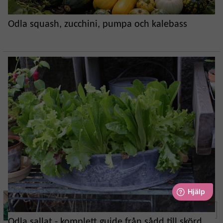
Odla squash, zucchini, pumpa och kalebass
Broccolo 'Romanesco'
KÖP
39 kr
31.20
Odla sallat - komplett guide från sådd till skörd