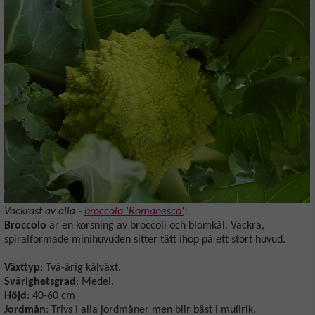
Vackrast av alla -
broccolo 'Romanesco'
!
Broccolo
är en korsning av broccoli och blomkål. Vackra,
spiralformade minihuvuden sitter tätt ihop på ett stort huvud.
Växttyp
: Två-årig kålväxt.
Svårighetsgrad
: Medel.
Höjd
: 40-60 cm
Jordmån
: Trivs i alla jordmåner men blir bäst i mullrik,