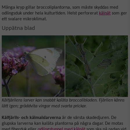
Många kryp gillar broccoliplantorna, som måste skyddas med
odlingsduk under hela kulturtiden. Helst perforerat
kålnät
som ger
ett svalare mikroklimat.
Uppätna blad
Kålfjärilens larver kan snabbt kaläta broccolibladen. Fjärilen känns
lätt igen; gräddvita vingar med svarta prickar.
Kålfjärils- och kålmalslarverna
är de värsta skadedjuren. De
glupska larverna kan kaläta plantorna på några dagar. De motas
med fiberduk eller
odlingstunnel med kålnät
som ska på redan vid