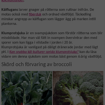
köksväxtlandet
.
Kålflugans
larver gnager på rötterna som ruttnar inifrån. De
motas också med
fiberduk
och ordnad växtföljd. Täckodling
minskar angrepp av kålflugan som lägger ägg på marken intill
plantorna.
Klumprotsjuka
är en svampsjukdom som förstör rötterna som blir
missbildade. Har man väl fått in svampen övervintrar den med
sporer som kan ligga i vilstadie i jorden i 20 år.
Klumprotsjuka är vanligast på dåligt dränerade jordar med lågt
pH. I
Kan snabba kål-kulturer sprida klumprotsjuka?
kan du läsa
vidare om denna sjukdom som motas bäst genom 6:årig växtföljd.
Skörd och förvaring av broccoli