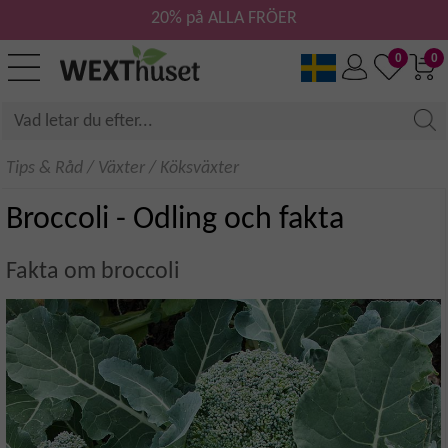
20% på ALLA FRÖER
0
0
Tips & Råd
/
Växter
/
Köksväxter
Broccoli - Odling och fakta
Fakta om broccoli