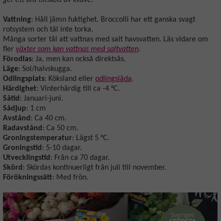
Vattning
: Håll jämn fuktighet. Broccolli har ett ganska svagt
rotsystem och tål inte torka.
Många sorter tål att vattnas med salt havsvatten. Läs vidare om
fler
växter som kan vattnas med saltvatten
.
Förodlas
: Ja, men kan också direktsås.
Läge
: Sol/halvskugga.
Odlingsplats
: Köksland eller
odlingslåda
.
Härdighet
: Vinterhärdig till ca -4 °C.
Såtid
: Januari-juni.
Sådjup
: 1 cm
Avstånd
: Ca 40 cm.
Radavstånd
: Ca 50 cm.
Groningstemperatur
: Lägst 5 °C.
Groningstid
: 5-10 dagar.
Utvecklingstid
: Från ca 70 dagar.
Skörd
: Skördas kontinuerligt från juli till november.
Förökningssätt
: Med frön.