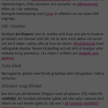
utplanteringen. Olika storlekar och varianter av
odlingstunnel
hittar du i vår webshop.
Biologisk bekämpning med
Turex
är effektivt om du redan fått
angrepp.
Hål i bladen
Vanligen
jordloppor
som är snabba små kryp som gärna knaprar
på bladen och lämnar små hål. De är som mest aktiva vid varmt
och torrt väder, vattna ofta så trivs de sämre.
Marktäckning
med
odlingsduk skyddar liksom täckodling och att strö ut kiselgur eller
vedaska kring plantorna. Läs vidare i artikeln om
Vedaska som
gödning
.
Gula blad
Näringsbrist, gödsla med färskt gräsklipp eller hönsgödsel. Vattna
vid torka.
Allmänt svag tillväxt
Kan bero på att kålväxter tidigare vuxit på platsen. Följ råden för
växtföljd
, för familjen kålväxter gäller att inte odla i samma jord
oftare än vart femte-sjätte år. Läs mer i
Så fungerar växtföljd i