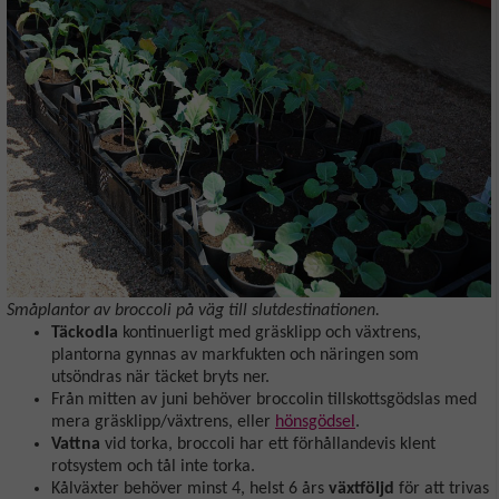
Småplantor av broccoli på väg till slutdestinationen.
Täckodla
kontinuerligt med gräsklipp och växtrens,
plantorna gynnas av markfukten och näringen som
utsöndras när täcket bryts ner.
Från mitten av juni behöver broccolin tillskottsgödslas med
mera gräsklipp/växtrens, eller
hönsgödsel
.
Vattna
vid torka, broccoli har ett förhållandevis klent
rotsystem och tål inte torka.
Kålväxter behöver minst 4, helst 6 års
växtföljd
för att trivas