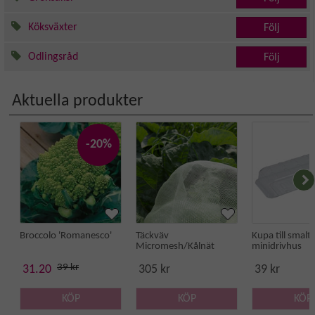
Köksväxter
Följ
Odlingsråd
Följ
Aktuella produkter
-20%
Broccolo 'Romanesco'
Täckväv
Kupa till smalt
Micromesh/Kålnät
minidrivhus
39 kr
31.20
305 kr
39 kr
KÖP
KÖP
KÖP