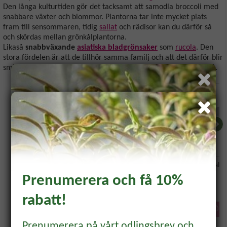
Den långa kulturtiden gör det tacksamt att samodla broccoli med
snabbare växter och blommor. Plantorna tar inte mycket plats
fram till sensommaren, tidig
sallat
och rädisor kan du därför så
och skördas mellan grönkålplantorna.
Likaså
snabbväxande
asiatiska bladgrönsaker
som
rucola
. Den
stora fördelen är att de tillhör samma familj och att det därför blir
smidigare för att hålla koll på växtföljden (se odlingsråden ovan).
-20%
Bli medlem och få 10% på
Broccolo 'Romanesco'
Täckväv
Kupa till smalt
ditt första köp! *
Micromesh/Kålnät
minidrivhus
Prenumerera och få 10%
39 kr
31.20
305 kr
39 kr
rabatt!
Samla bonus, få unika erbjudanden och
KÖP
KÖP
KÖP
inspiration direkt till din mail.
Prenumerera på vårt odlingsbrev och