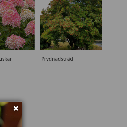
 växter som ger glädje, blomning och grönska under
kvalitet och är noggrant utvalda för att etablera
g och skötsel för respektive växt.
uskar
Prydnadsträd
sett om du söker blomning, grönska, skörd eller