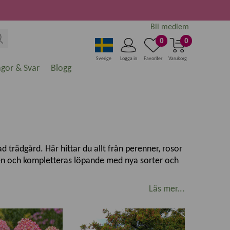
Bli medlem
0
0
Sverige
Logga in
Favoriter
Varukorg
ågor & Svar
Blogg
 trädgård. Här hittar du allt från perenner, rosor
ngen och kompletteras löpande med nya sorter och
Läs mer...
nde rabatt, plantera ett vackert träd, odla egna