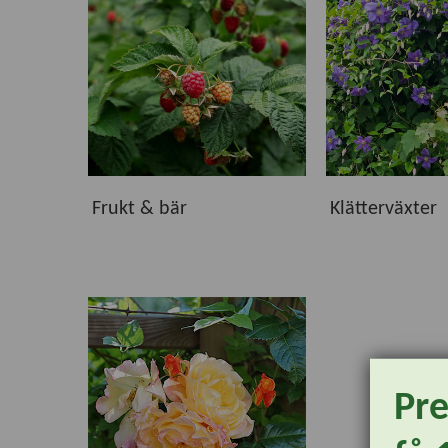
bär eller låta klätterväxter rama in uteplatsen fin
många år.
Kvalitet från vår plantskola
Våra växter kommer både från vår egen odling och f
sig väl och utvecklas i svenska trädgårdar. I produk
Hitta rätt växter för din trädgård
Frukt & bär
Klätterväxter
Utforska våra underkategorier och upptäck växter s
vackra blickfång hjälper vårt breda sortiment dig at
Pr