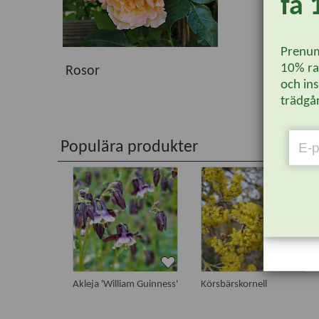
få 
Prenum
10% rab
Rosor
och ins
trädgår
Populära produkter
Akleja 'William Guinness'
Körsbärskornell