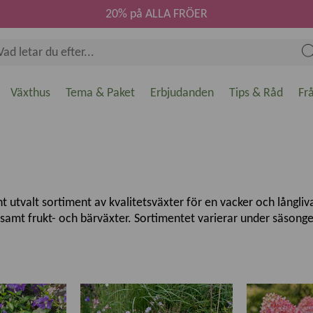
20% på ALLA FRÖER
Växthus
Tema & Paket
Erbjudanden
Tips & Råd
Fr
utvalt sortiment av kvalitetsväxter för en vacker och långlivad
d samt frukt- och bärväxter. Sortimentet varierar under säso
svenska odlingsförhållanden. Oavsett om du vill skapa en blomma