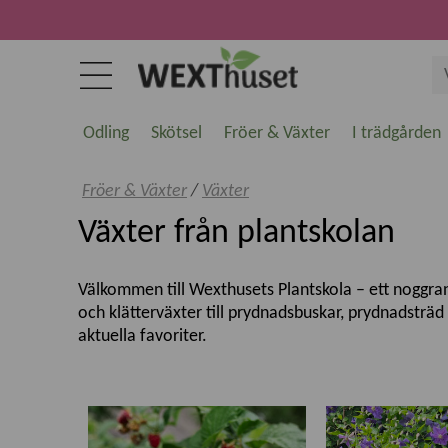
Odling
Skötsel
Fröer & Växter
I trädgården
Fröer & Växter
/
Växter
Växter från plantskolan
Välkommen till Wexthusets Plantskola – ett noggrant 
och klätterväxter till prydnadsbuskar, prydnadsträ
aktuella favoriter.
Kvalitetsväxter för svenska trädgårdar
Vi erbjuder växter som är utvalda för att trivas i 