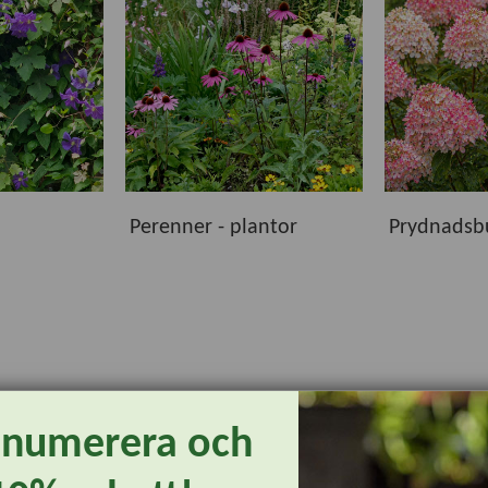
ns växter för både små och stora trädgårdar. Hos oss hittar du
rån ledande växtleverantörer. Gemensamt är att de håller hög 
tinformationen hittar du råd om växtplats, härdighet, planterin
Perenner - plantor
Prydnadsb
om passar just dina önskemål och odlingsförutsättningar. Oav
t skapa en trädgård att trivas i – säsong efter säsong.
enumerera och