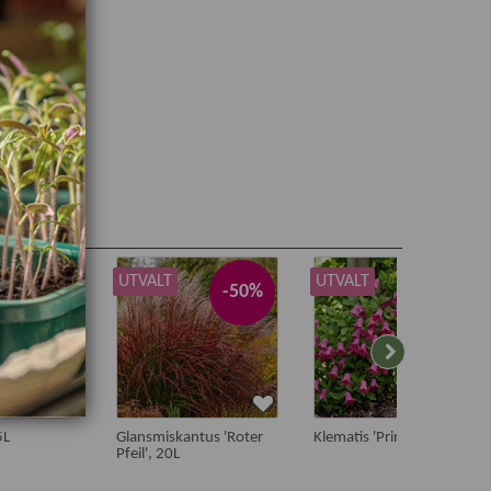
UTVALT
UTVALT
-50%
-50%
-50%
5L
Glansmiskantus 'Roter
Klematis 'Princess Diana'
Pfeil', 20L