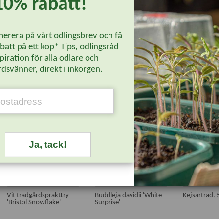
10% rabatt!
erera på vårt odlingsbrev och få
att på ett köp* Tips, odlingsråd
piration för alla odlare och
dsvänner, direkt i inkorgen.
UTVALT
UTVALT
Ja, tack!
Vit trädgårdsprakttry
Buddleja davidii 'White
Kejsarträd, 
'Bristol Snowflake'
Surprise'