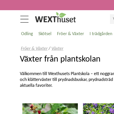
Odling
Skötsel
Fröer & Växter
I trädgården
Fröer & Växter
/
Växter
Växter från plantskolan
Välkommen till Wexthusets Plantskola – ett noggrant 
och klätterväxter till prydnadsbuskar, prydnadsträ
aktuella favoriter.
Kvalitetsväxter för svenska trädgårdar
Vi erbjuder växter som är utvalda för att trivas i 