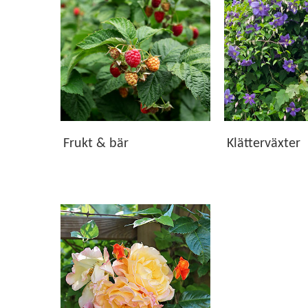
bär eller låta klätterväxter rama in uteplatsen fin
många år.
Kvalitet från vår plantskola
Våra växter kommer både från vår egen odling och f
sig väl och utvecklas i svenska trädgårdar. I produk
Hitta rätt växter för din trädgård
Frukt & bär
Klätterväxter
Utforska våra underkategorier och upptäck växter s
vackra blickfång hjälper vårt breda sortiment dig at