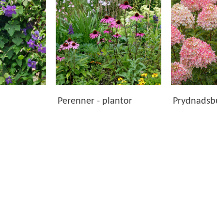
ns växter för både små och stora trädgårdar. Hos oss hittar du
rån ledande växtleverantörer. Gemensamt är att de håller hög 
tinformationen hittar du råd om växtplats, härdighet, planterin
Perenner - plantor
Prydnadsb
om passar just dina önskemål och odlingsförutsättningar. Oav
t skapa en trädgård att trivas i – säsong efter säsong.