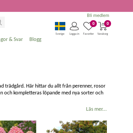
Bli medlem
0
0
Sverige
Logga in
Favoriter
Varukorg
ågor & Svar
Blogg
 trädgård. Här hittar du allt från perenner, rosor
ngen och kompletteras löpande med nya sorter och
Läs mer...
nde rabatt, plantera ett vackert träd, odla egna