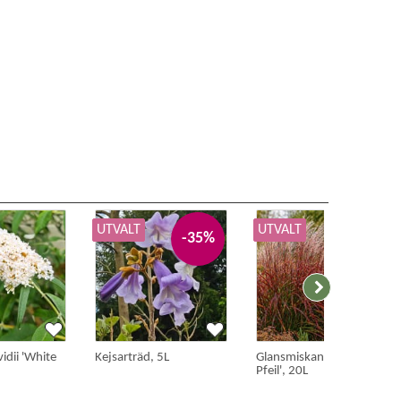
UTVALT
UTVALT
-35%
-35%
idii 'White
Kejsarträd, 5L
Glansmiskantus 'Roter
Pfeil', 20L