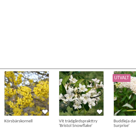
UTVALT
Körsbärskornell
Vit trädgårdsprakttry
Buddleja dav
'Bristol Snowflake'
Surprise'