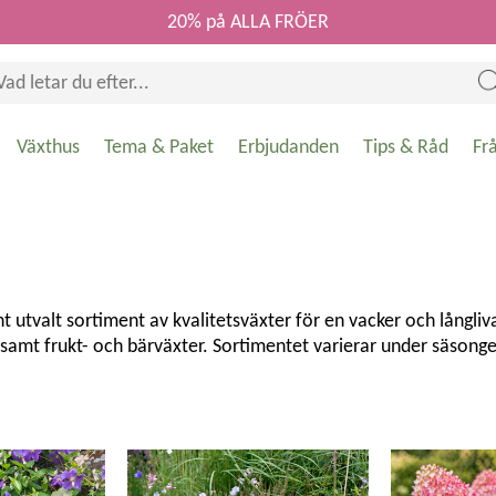
20% på ALLA FRÖER
Växthus
Tema & Paket
Erbjudanden
Tips & Råd
Fr
utvalt sortiment av kvalitetsväxter för en vacker och långlivad
d samt frukt- och bärväxter. Sortimentet varierar under säso
svenska odlingsförhållanden. Oavsett om du vill skapa en blomma