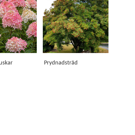
 växter som ger glädje, blomning och grönska under
kvalitet och är noggrant utvalda för att etablera
g och skötsel för respektive växt.
uskar
Prydnadsträd
sett om du söker blomning, grönska, skörd eller