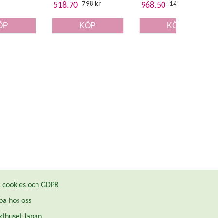
798 kr
1490 kr
518.70
968.50
ÖP
KÖP
KÖP
cookies och GDPR
ba hos oss
thuset Japan