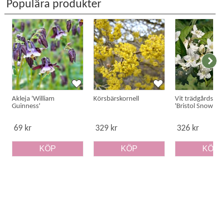
Populära produkter
Akleja 'William
Körsbärskornell
Vit trädgårdspr
Guinness'
'Bristol Snowfl
69 kr
329 kr
326 kr
KÖP
KÖP
KÖP