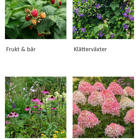
Vi erbjuder växter som är utvalda för att trivas i svenska
odlingsförhållanden. Oavsett om du vill skapa en
blommande rabatt, plantera ett vackert träd, odla egna bär
eller låta klätterväxter rama in uteplatsen finns växter för
både små och stora trädgårdar. Hos oss hittar du växter
som ger glädje, blomning och grönska under många år.
Frukt & bär
Klätterväxter
Kvalitet från vår plantskola
Våra växter kommer både från vår egen odling och från
ledande växtleverantörer. Gemensamt är att de håller hög
kvalitet och är noggrant utvalda för att etablera sig väl och
utvecklas i svenska trädgårdar. I produktinformationen
hittar du råd om växtplats, härdighet, plantering och skötsel
för respektive växt.
Hitta rätt växter för din trädgård
Utforska våra underkategorier och upptäck växter som