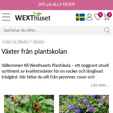
20% på ALLA FRÖER
0
0
Fröer & Växter
/
Växter
Växter från plantskolan
Välkommen till Wexthusets Plantskola – ett noggrant utvalt
sortiment av kvalitetsväxter för en vacker och långlivad
trädgård. Här hittar du allt från perenner, rosor och
klätterväxter till prydnadsbuskar, prydnadsträd samt frukt-
Läs mer...
och bärväxter. Sortimentet varierar under säsongen och
kompletteras löpande med nya sorter och aktuella favoriter.
Kvalitetsväxter för svenska trädgårdar