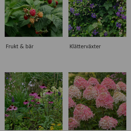
Vi erbjuder växter som är utvalda för att trivas i svenska
odlingsförhållanden. Oavsett om du vill skapa en
blommande rabatt, plantera ett vackert träd, odla egna bär
eller låta klätterväxter rama in uteplatsen finns växter för
både små och stora trädgårdar. Hos oss hittar du växter
som ger glädje, blomning och grönska under många år.
Frukt & bär
Klätterväxter
Kvalitet från vår plantskola
Våra växter kommer både från vår egen odling och från
ledande växtleverantörer. Gemensamt är att de håller hög
kvalitet och är noggrant utvalda för att etablera sig väl och
utvecklas i svenska trädgårdar. I produktinformationen
hittar du råd om växtplats, härdighet, plantering och skötsel
för respektive växt.
Hitta rätt växter för din trädgård
Utforska våra underkategorier och upptäck växter som