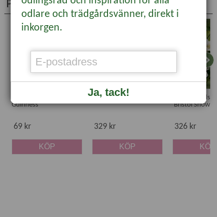
odlingsråd och inspiration för alla
Populära produkter
odlare och trädgårdsvänner, direkt i
inkorgen.
Ja, tack!
Akleja 'William
Körsbärskornell
Vit trädgårdspr
Guinness'
'Bristol Snowfl
69 kr
329 kr
326 kr
KÖP
KÖP
KÖP