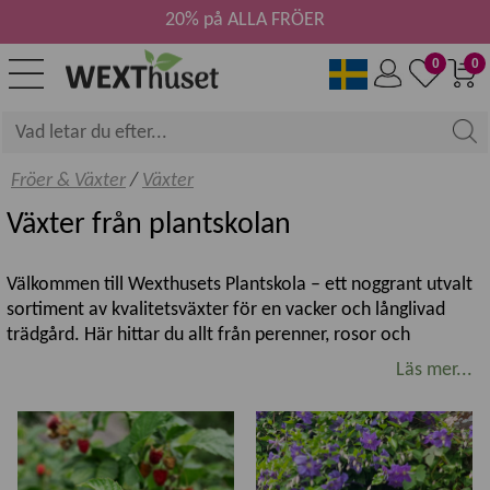
20% på ALLA FRÖER
0
0
Fröer & Växter
/
Växter
Växter från plantskolan
Välkommen till Wexthusets Plantskola – ett noggrant utvalt
sortiment av kvalitetsväxter för en vacker och långlivad
trädgård. Här hittar du allt från perenner, rosor och
klätterväxter till prydnadsbuskar, prydnadsträd samt frukt-
Läs mer...
och bärväxter. Sortimentet varierar under säsongen och
kompletteras löpande med nya sorter och aktuella favoriter.
Kvalitetsväxter för svenska trädgårdar